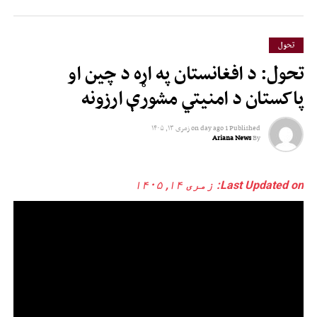
تحول
تحول: د افغانستان په اړه د چین او
پاکستان د امنیتي مشورې ارزونه
Published
1 day ago
on
زمری ۱۳, ۱۴۰۵
Ariana News
By
Last Updated on: زمری ۱۴, ۱۴۰۵