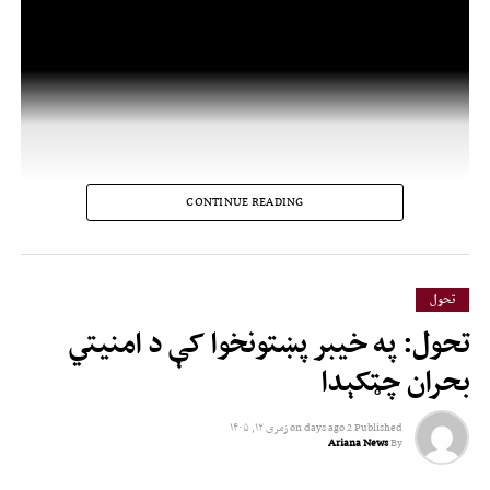
CONTINUE READING
تحول
تحول: په خیبر پښتونخوا کې د امنیتي
بحران چټکېدا
Published
2 days ago
on
زمری ۱۲, ۱۴۰۵
Ariana News
By