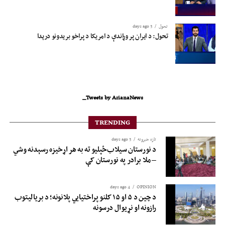
تحول
3 days ago
تحول: د ایران پر وړاندې د امریکا د پراخو بریدونو درېدا
Tweets by ArianaNews_
TRENDING
تازه خبرونه
3 days ago
د نورستان سیلاب‌ځپلیو ته به هر اړخیزه رسېدنه وشي
– ملا برادر په نورستان کې
4 days ago
OPINION
د چین د ۵ او ۱۵ کلنو پراختیايي پلانونه؛ د بريالیتوب
رازونه او نړيوال درسونه