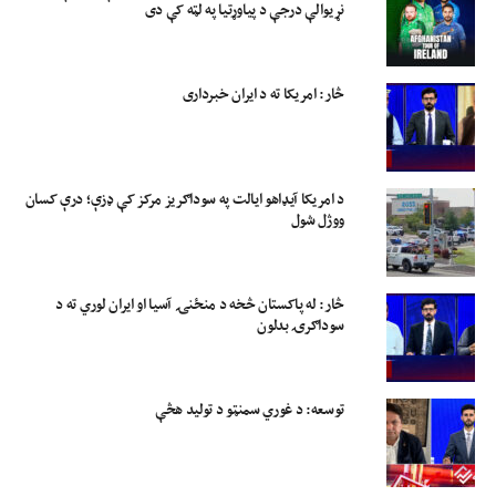
نړیوالې درجې د پیاوړتیا په لټه کې دی
څار: امریکا ته د ایران خبرداری
د امریکا آیډاهو ایالت په سوداګریز مرکز کې ډزې؛ درې کسان
ووژل شول
څار: له پاکستان څخه د منځنۍ آسیا او ایران لوري ته د
سوداګرۍ بدلون
توسعه: د غوري سمنټو د تولید هڅې