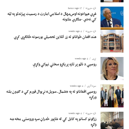
تازه خبرونه
17 hours ago
غړي هېوادونه اوس‌مهال د اسلامي امارت د رسمیت پېژندلو په لټه
کې نه‌دي -ملګري ملتونه
تازه خبرونه
4 weeks ago
هند افغان ځوانانو ته زر آنلاین تحصیلي بورسونه ځانګړي کړي
نړۍ
4 weeks ago
روسیې د ناټو پر تازه پرېکړو سختې نیوکې وکړې
سوداگري
4 weeks ago
روسیې افغانانو ته په «شمال ـ سویل» نړیوال فورم کې د ګډون بلنه
ورکړه
تازه خبرونه
4 weeks ago
زرګونو کسانو په کابل کې له شاپور ځدراڼ سره وروستۍ مخه ښه
وکړه