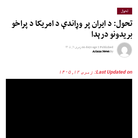
تحول
تحول: د ایران پر وړاندې د امریکا د پراخو
بریدونو درېدا
Published
3 days ago
on
زمری ۱۱, ۱۴۰۵
Ariana News
By
Last Updated on: زمری ۱۲, ۱۴۰۵