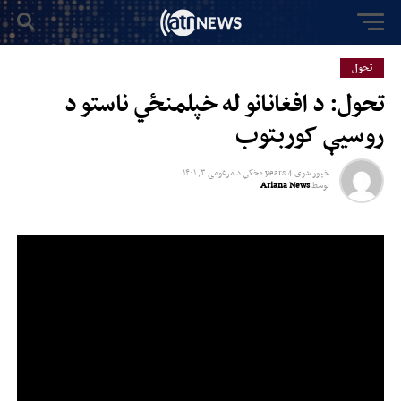
تحول
تحول: د افغانانو له خپلمنځي ناستو د
روسیې کوربتوب
خپور شوی
4 years مخکي
د
مرغومی ۳, ۱۴۰۱
توسط
Ariana News