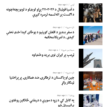
لوبی
3 days ago
د آسیا فوټبال د ۲۰۲۶-۲۷ پړاو لوبډلو د لوبو پچه‌اچونه
د اګست پر اته‌لسمه ترسره کیږي
تازه خبرونه
2 days ago
د سفر بندیز د افغان کورنیو د یوځای کېدا خنډ نه‌شي
کېدی ـ د امریکا محکمه
سیمه ییز خبرونه
4 days ago
ټرمپ پر ایران نوی برید وځنډاوه
تازه خبرونه
2 days ago
چین او پاکستان د ترهګرۍ ضد همکارۍ پر پراختیا
ټینګار وکړ
روغتيا
3 days ago
په کابل کې د زړه د سوري د درملنې څانګیز روغتون
پرانیستل شو