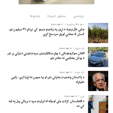
وروستی
مشهور خبرونه
ویدیوها
د هوا حالاتو بدلونونه
12 hours ago
ښايي «اِل‌نینو» د نړۍ په زیانمنو سیمو کې نږدې ۴۹ میلیون نور
کسان له سختې لوږې سره مخ کړي
تازه خبرونه
13 hours ago
افغان سوک‌وهونکی د یوې سکاټلینډۍ مرستندویې د وژنې پر تور
د یونان محکمې ته حاضر شو
تازه خبرونه
15 hours ago
د پاکستان وضعیت بحراني دی او بیا سمون ته اړتیا لري- زلمی
خلیلزاد
لوبی
16 hours ago
د افغانستان کرکټ ملي لوبډله له ایرلینډ سره د بریالي پیل په لټه
کې ده