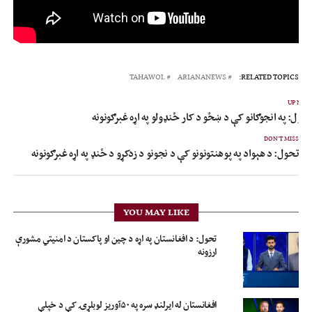
TAHAWOL
ARIANANEWS
RELATED TOPICS:
UP NEX
حول: په انجوګانو کې د ښځو د کار ځنډولو په اړه غبرګونونه
DON'T MISS
تحول: د هېواد په پوهنتونونو کې د نجونو د زدکړو د ځنډ په اړه غبرګونونه
YOU MAY LIKE
تحول: د افغانستان په اړه د چین او پاکستان د امنیتي مشورې
ارزونه
افغانستان له ایرلنډ سره په ۵۰آوریز لوبلړۍ کې د خپلې