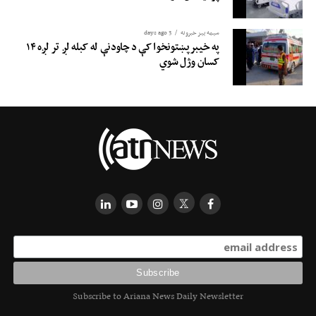
سیمه ییز خبرونه
3 days ago
په خیبرپښتونخوا کې د چاودنې له کبله لږ تر لږه ۱۴
کسان وژل شوي
Subscribe to Ariana News Daily Newsletter