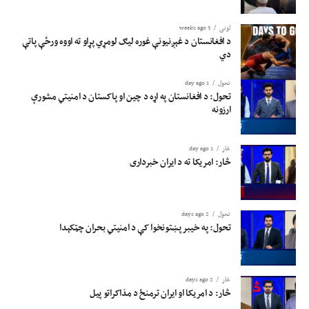
لوبی
3 weeks ago
د افغانستان د غېږنیونې غوره لیګ لومړي پړاو ته اووه ورځې پاتې
دي
تحول
1 day ago
تحول: د افغانستان په اړه د چین او پاکستان د امنیتي مشورې
ارزونه
څار
1 day ago
څار: امریکا ته د ایران خبرداری
تحول
2 days ago
تحول: په خیبر پښتونخوا کې د امنیتي بحران چټکېدا
څار
2 days ago
څار: د امریکا او ایران ترمنځ د مذاکراتو پیل