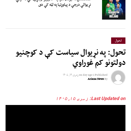
نړیوالې درجې د پیاوړتیا په لټه کې دی
تحول
تحول: په نړیوال سیاست کې د کوچنیو
دولتونو کم غوراوي
Published
1 day ago
on
زمری ۱۴, ۱۴۰۵
Ariana News
By
Last Updated on: زمری ۱۵, ۱۴۰۵