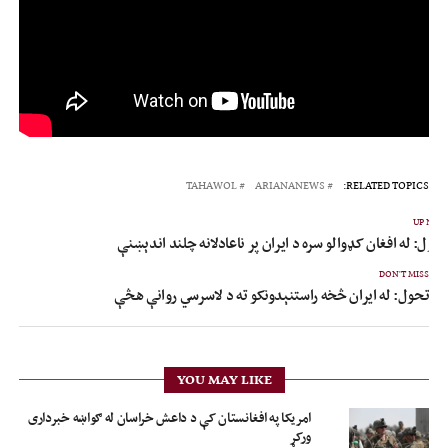
TAHAWOL
ARIANANEWS
RELATED TOPICS:
UP NEX
حول: له افغان کډوالو سره د ایران پر ناعادلانه چلند اندېښنې
DON'T MISS
تحول: له ایران څخه راستنېدونکو ته د لاسرسي روانې هڅې
YOU MAY LIKE
امریکا په افغانستان کې د داعش خراسان له ګواښه خبرداری
ورکړ