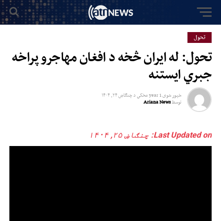
تحول
تحول: له ایران څخه د افغان مهاجرو پراخه
جبري ایستنه
خپور شوی
1 year مخکي
د
چنګاښ ۲۴, ۱۴۰۴
توسط
Ariana News
Last Updated on: چنګاښ ۲۵, ۱۴۰۴