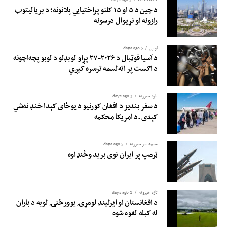
د چین د ۵ او ۱۵ کلنو پراختیايي پلانونه؛ د بريالیتوب
رازونه او نړيوال درسونه
لوبی
5 days ago
د آسیا فوټبال د ۲۰۲۶-۲۷ پړاو لوبډلو د لوبو پچه‌اچونه
د اګست پر اته‌لسمه ترسره کیږي
تازه خبرونه
3 days ago
د سفر بندیز د افغان کورنیو د یوځای کېدا خنډ نه‌شي
کېدی ـ د امریکا محکمه
سیمه ییز خبرونه
5 days ago
ټرمپ پر ایران نوی برید وځنډاوه
تازه خبرونه
2 days ago
د افغانستان او ایرلینډ لومړۍ یوورځنۍ لوبه د باران
له کبله لغوه شوه