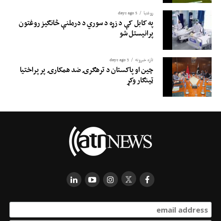
روغتيا
5 days ago
په کابل کې د زړه د سوري د درملنې څانګیز روغتون
پرانیستل شو
تازه خبرونه
3 days ago
چین او پاکستان د ترهګرۍ ضد همکارۍ پر پراختیا
ټینګار وکړ