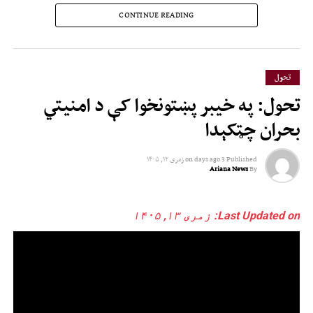
CONTINUE READING
تحول
تحول: په خیبر پښتونخوا کې د امنیتي
بحران چټکېدا
Published
3 days ago
on
زمری ۱۲, ۱۴۰۵
Ariana News
By
Last Updated on: زمری ۱۳, ۱۴۰۵