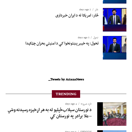
څار
2 days ago
څار: امریکا ته د ایران خبرداری
تحول
3 days ago
تحول: په خیبر پښتونخوا کې د امنیتي بحران چټکېدا
Tweets by ArianaNews_
TRENDING
تازه خبرونه
4 days ago
د نورستان سیلاب‌ځپلیو ته به هر اړخیزه رسېدنه وشي
– ملا برادر په نورستان کې
5 days ago
OPINION