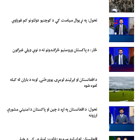
تحول: په نړیوال سیاست کې د کوچنیو دولتونو کم غوراوي
څار: د پاکستان وروستیو څرګندونو ته د نوي ډیلي غبرګون
د افغانستان او ایرلینډ لومړۍ یوورځنۍ لوبه د باران له کبله
لغوه شوه
تحول: د افغانستان په اړه د چین او پاکستان د امنیتي مشورې
ارزونه
افغانستان له ایرلنډ سره په ۵۰آوریز لوبلړۍ کې د خپلې