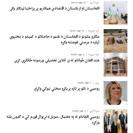
سوداگري
16 hours ago
افغانستان او ازبکستان د اقتصادي همکاریو پر پراختیا ټینګار وکړ
تازه خبرونه
16 hours ago
ملګرو ملتونو د افغانستان د غنمو د حاصلاتو د کمېدو د مخنیوي
لپاره د مرستې غوښتنه وکړه
تازه خبرونه
4 weeks ago
هند افغان ځوانانو ته زر آنلاین تحصیلي بورسونه ځانګړي کړي
نړۍ
4 weeks ago
روسیې د ناټو پر تازه پرېکړو سختې نیوکې وکړې
سوداگري
4 weeks ago
روسیې افغانانو ته په «شمال ـ سویل» نړیوال فورم کې د ګډون بلنه
ورکړه