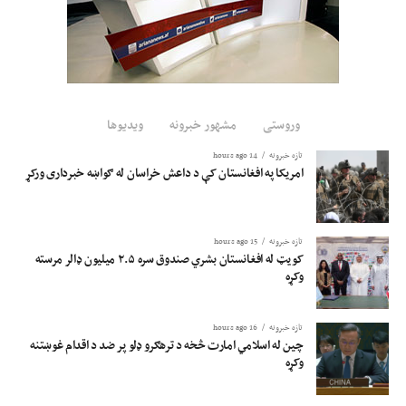
وروستی
مشهور خبرونه
ویدیوها
تازه خبرونه
14 hours ago
امریکا په افغانستان کې د داعش خراسان له ګواښه خبرداری ورکړ
تازه خبرونه
15 hours ago
کویټ له افغانستان بشري صندوق سره ۲.۵ میلیون ډالر مرسته
وکړه
تازه خبرونه
16 hours ago
چین له اسلامي امارت څخه د ترهګرو ډلو پر ضد د اقدام غوښتنه
وکړه