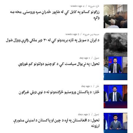
تازه خبرونه
4 weeks ago
زرګونو کسانو په کابل کې له شاپور ځدراڼ سره وروستۍ مخه ښه
وکړه
سیمه ییز خبرونه
3 weeks ago
د ایران د سویل په تازه بریدونو کې له ۳۰ ډېر ملکي وګړي ووژل شول
تحول
1 day ago
تحول: په نړیوال سیاست کې د کوچنیو دولتونو کم غوراوي
څار
1 day ago
څار: د پاکستان وروستیو څرګندونو ته د نوي ډیلي غبرګون
تحول
2 days ago
تحول: د افغانستان په اړه د چین او پاکستان د امنیتي مشورې
ارزونه