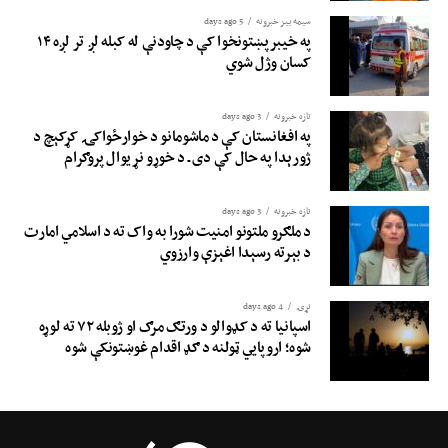
سیمه ییز خبرونه
5 days ago
په خیبرپښتونخوا کې د چاودنې له کبله لږ تر لږه ۱۴
کسان وژل شوي
تازه خبرونه
3 days ago
په افغانستان کې د ماشومانو د خوارځواکۍ کړکېچ د
ژورېدا په حال کې دی ـ د خوړو نړیوال پروګرام
تازه خبرونه
3 days ago
د ملګرو ملتونو امنیت شورا به واک ته د اسلامي امارت
د بېرته رسېدا اغېزې وارزوي
نړۍ
4 days ago
اسپانیا ته د کډوالو د ورتګ مرګ او ژوبله ۷۲ ته لوړه
شوه؛ اروپايي ټولنه د ګډ اقدام غوښتونکې شوه