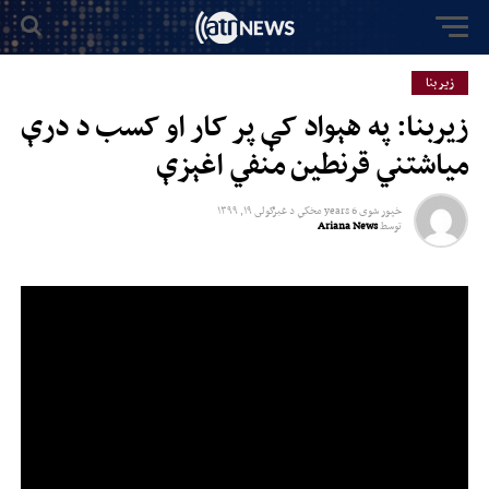
زیر بنا
زیربنا: په هېواد کې پر کار او کسب د درې
میاشتني قرنطین منفي اغېزې
خپور شوی
6 years مخکي
د
غبرګولى ۱۹, ۱۳۹۹
توسط
Ariana News