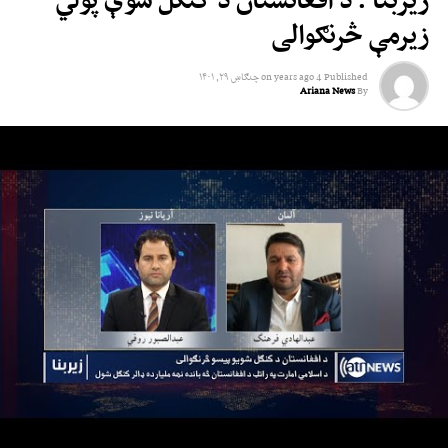
زیرمې څرنګوالی
Published
4 years ago
on
چنګاښ ۲۹, ۱۴۰۱
Ariana News
By