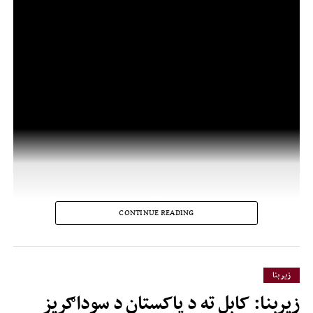
CONTINUE READING
زیر بنا
زیربنا: کابل ته د پاکستان د سوداګریز