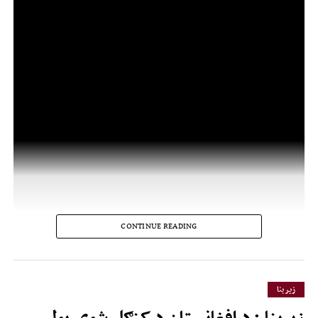
CONTINUE READING
زیر بنا
زیربنا : د افغانستان د کنګل شوې پولي