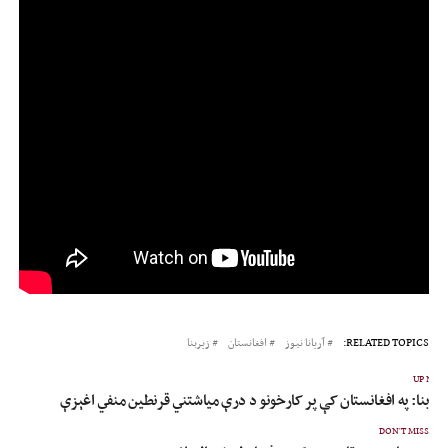
RELATED TOPICS:
آریانا نیوز
افغانستان
زیربنا
UP NEX
یربنا: په افغانستان کې پر کارخونو د درې میاشتني قرنطین منفي اغېزې
DON'T MISS