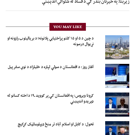
زیربنا: په حیرتان بندر کې د فساد له شتوالي اندېښنې
YOU MAY LIKE
د چین د ۵ او ۱۵ کلنو پراختیايي پلانونه؛ د بريالیتوب رازونه او
نړيوال درسونه
آغاز روز: د افغانستان د سولې لپاره د خلیلزاد د نوي سفر پیل
کرونا ویروس: په افغانستان کې پر کووید ـ۱۹ د اخته کسانو له
ډېریدو اندېښنې
تحول: د کابل او اسلام آباد تر منځ ډیپلوماټیک کړکېچ