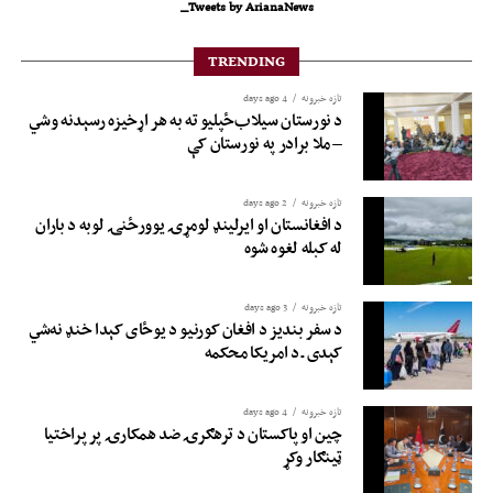
Tweets by ArianaNews_
TRENDING
تازه خبرونه
4 days ago
د نورستان سیلاب‌ځپلیو ته به هر اړخیزه رسېدنه وشي
– ملا برادر په نورستان کې
تازه خبرونه
2 days ago
د افغانستان او ایرلینډ لومړۍ یوورځنۍ لوبه د باران
له کبله لغوه شوه
تازه خبرونه
3 days ago
د سفر بندیز د افغان کورنیو د یوځای کېدا خنډ نه‌شي
کېدی ـ د امریکا محکمه
تازه خبرونه
4 days ago
چین او پاکستان د ترهګرۍ ضد همکارۍ پر پراختیا
ټینګار وکړ