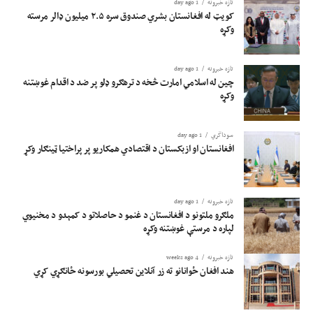
تازه خبرونه
1 day ago
کویټ له افغانستان بشري صندوق سره ۲.۵ میلیون ډالر مرسته
وکړه
تازه خبرونه
1 day ago
چین له اسلامي امارت څخه د ترهګرو ډلو پر ضد د اقدام غوښتنه
وکړه
سوداگري
1 day ago
افغانستان او ازبکستان د اقتصادي همکاریو پر پراختیا ټینګار وکړ
تازه خبرونه
1 day ago
ملګرو ملتونو د افغانستان د غنمو د حاصلاتو د کمېدو د مخنیوي
لپاره د مرستې غوښتنه وکړه
تازه خبرونه
4 weeks ago
هند افغان ځوانانو ته زر آنلاین تحصیلي بورسونه ځانګړي کړي