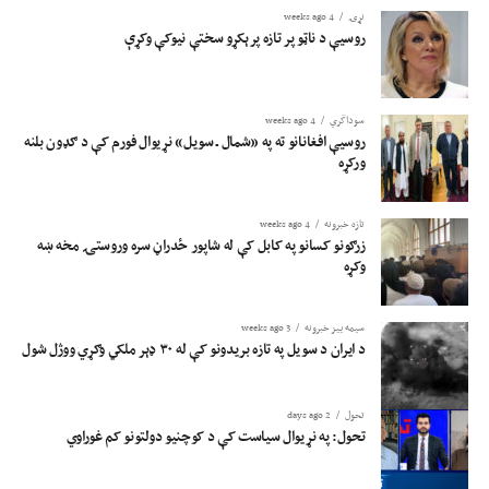
نړۍ
4 weeks ago
روسیې د ناټو پر تازه پرېکړو سختې نیوکې وکړې
سوداگري
4 weeks ago
روسیې افغانانو ته په «شمال ـ سویل» نړیوال فورم کې د ګډون بلنه
ورکړه
تازه خبرونه
4 weeks ago
زرګونو کسانو په کابل کې له شاپور ځدراڼ سره وروستۍ مخه ښه
وکړه
سیمه ییز خبرونه
3 weeks ago
د ایران د سویل په تازه بریدونو کې له ۳۰ ډېر ملکي وګړي ووژل شول
تحول
2 days ago
تحول: په نړیوال سیاست کې د کوچنیو دولتونو کم غوراوي