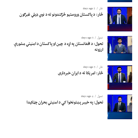
څار
2 days ago
څار: د پاکستان وروستیو څرګندونو ته د نوي ډیلي غبرګون
تحول
3 days ago
تحول: د افغانستان په اړه د چین او پاکستان د امنیتي مشورې
ارزونه
څار
3 days ago
څار: امریکا ته د ایران خبرداری
تحول
4 days ago
تحول: په خیبر پښتونخوا کې د امنیتي بحران چټکېدا