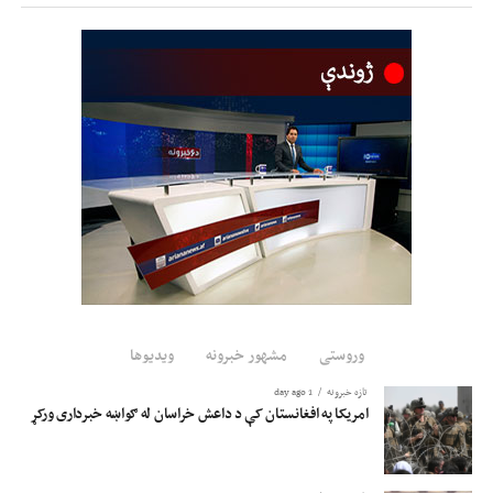
وروستی
مشهور خبرونه
ویدیوها
تازه خبرونه
1 day ago
امریکا په افغانستان کې د داعش خراسان له ګواښه خبرداری ورکړ