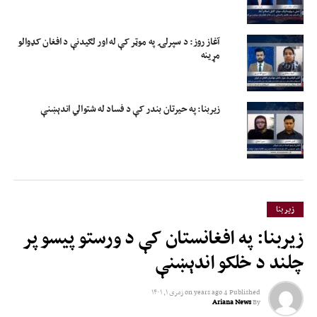
آغاز روز: د سپرلۍ په موټر کې له اور لګیدنې د افغان کډوالو
مړینه
زیربنا: په حیرتان بندر کې د فساد له شتوالي اندېښنې
زیر بنا
زیربنا: په افغانستان کې د ورستو پیسو پر
چلند د خلکو اندېښنې
Published
4 years ago
on
زمری ۱, ۱۴۰۱
Ariana News
By