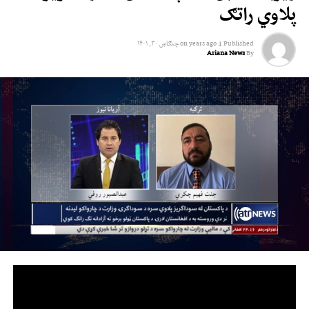
پلاوي راتګ
Published
4 years ago
on
چنګاښ ۳۰, ۱۴۰۱
Ariana News
By