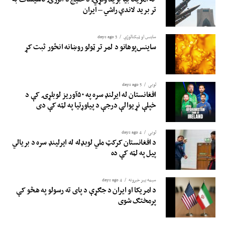
تر برید لاندې راشي – ایران
ساینس او ​​ټیکنالوژي
3 days ago
ساینس‌پوهانو د لمر تر ټولو روښانه انځور ثبت کړ
لوبی
5 days ago
افغانستان له ایرلنډ سره په ۵۰آوریز لوبلړۍ کې د
خپلې نړیوالې درجې د پیاوړتیا په لټه کې دی
لوبی
4 days ago
د افغانستان کرکټ ملي لوبډله له ایرلینډ سره د بریالي
پیل په لټه کې ده
سیمه ییز خبرونه
4 days ago
د امریکا او ایران د جګړې د پای ته رسولو په هڅو کې
پرمختګ شوی