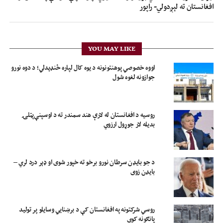
افغانستان ته لېږدولي- راپور
YOU MAY LIKE
اووه خصوصي پوهنتونونه د یوه کال لپاره ځنډېدلي؛ د دوه نورو
جوازونه لغوه شول
روسیه د افغانستان له لارې هند سمندر ته د اوسپنې‌پټلۍ
بدیله لار جوړول ارزوي
د جو بایډن سرطان نورو برخو ته خپور شوی او ډېر درد لري –
بایډن زوی
روسي شرکتونه په افغانستان کې د برښنايي وسایلو پر تولید
پانګونه کوي