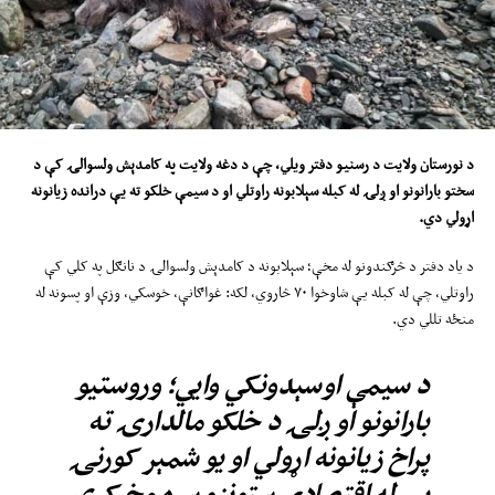
د نورستان ولایت د رسنیو دفتر
ویلي،
چې د دغه ولایت
په
کامدېش ولسوالۍ کې د
سختو بارانونو او ږلۍ له
کب
له سېلابونه راوتلي او د سیمې
خلکو
ته یې دران
د
ه زیانونه
اړولي دي
.
د یاد دفتر د څرګندونو له مخې؛ سېلابونه د کامدېش ولسوالۍ د نانګل په کلي کې
راوتلي، چې له کبله یې شاوخوا ۷۰ څاروي، لکه: غواګانې، خوسکي، وزې او پسونه له
منځه تللي دي.
د سیمې اوسېدونکي وایي؛ وروستیو
بارانونو او ږلۍ د خلکو مالدارۍ ته
پراخ زیانونه اړولي او یو شمېر کورنۍ
یې له اقتصادي ستونزو سره مخ کړې