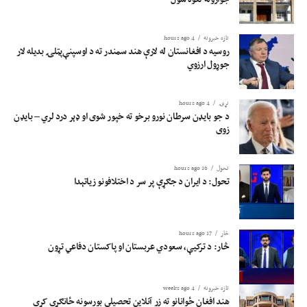
تازه خبرونه
4 hours ago
روسیه د افغانستان له لارې هند سمندر ته د اوسپنې‌پټلۍ بدیله لار
جوړول ارزوي
نړۍ
4 hours ago
د جو بایډن سرطان نورو برخو ته خپور شوی او ډېر درد لري – بایډن
زوی
تحول
16 hours ago
تحول: د ایران د جګړې پر سر د اختلافونو زیاتېدا
څار
17 hours ago
څار: د ترکیې، سعودي عربستان او پاکستان دفاعي تړون
تازه خبرونه
4 weeks ago
هند افغان ځوانانو ته زر آنلاین تحصیلي بورسونه ځانګړي کړي