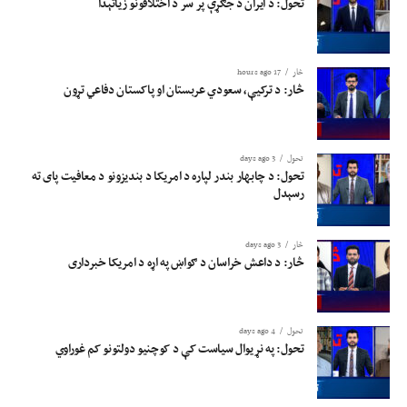
تحول: د ایران د جګړې پر سر د اختلافونو زیاتېدا
څار
17 hours ago
څار: د ترکیې، سعودي عربستان او پاکستان دفاعي تړون
تحول
3 days ago
تحول: د چابهار بندر لپاره د امریکا د بندیزونو د معافیت پای ته
رسېدل
څار
3 days ago
څار: د داعش خراسان د ګواښ په اړه د امریکا خبرداری
تحول
4 days ago
تحول: په نړیوال سیاست کې د کوچنیو دولتونو کم غوراوي