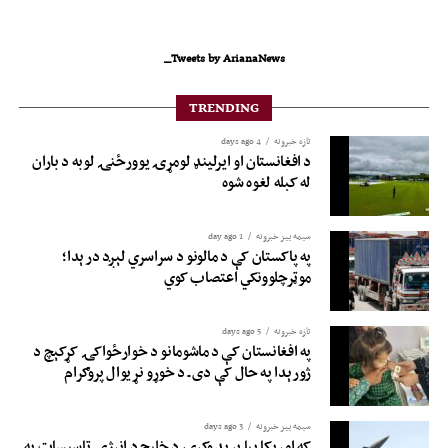
Tweets by ArianaNews_
TRENDING
تازه خبرونه
4 days ago
د افغانستان او ایرلینډ لومړۍ یوورځنۍ لوبه د باران
له کبله لغوه شوه
سیمه ییز خبرونه
1 day ago
په پاکستان کې د مالونو د سراسري لېږد درېدا؛
موټرچلوونکي اعتصاب کوي
تازه خبرونه
5 days ago
په افغانستان کې د ماشومانو د خوارځواکۍ کړکېچ د
ژورېدا په حال کې دی ـ د خوړو نړیوال پروګرام
سیمه ییز خبرونه
3 days ago
که امریکا بیا برید وکړي، د خلیج د انرژۍ تاسیسات به