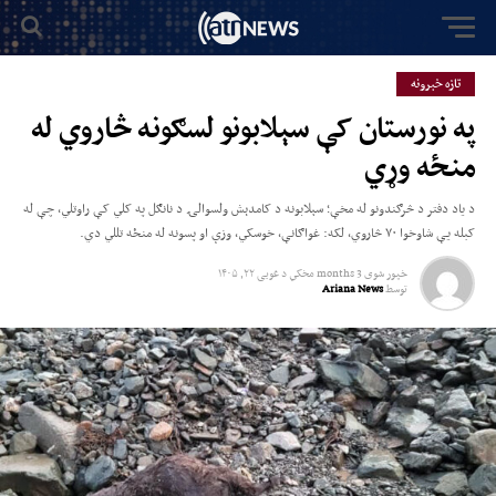
تازه خبرونه
په نورستان کې سېلابونو لسګونه څاروي له
منځه وړي
د یاد دفتر د څرګندونو له مخې؛ سېلابونه د کامدېش ولسوالۍ د نانګل په کلي کې راوتلي، چې له
کبله یې شاوخوا ۷۰ څاروي، لکه: غواګانې، خوسکي، وزې او پسونه له منځه تللي دي.
خپور شوی
3 months مخکي
د
غویی ۲۲, ۱۴۰۵
توسط
Ariana News