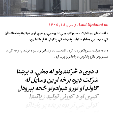
Last Updated on: زمری ۱۸, ۱۴۰۵
د افغانستان برښنا شرکت مسوولان
و
وي
ل
ي
؛
د روسیې یو شمېر لوی شرکتونه په افغانستان
کې د برښنايي وسایلو د تولید په برخه کې پانګونې ته لېوالتیا لري
.
د دغه شرکت مسوولانو زیاته کړي، افغانستان د برښنايي وسایلو د تولید په برخه کې د
میلیونونو ډالرو پانګونې د راجلبولو وړتیا لري.
د دوی د څرګندونو له مخې، د برښنا
شرکت ډېره برخه اړین وسایل له
ګاونډ او نورو هېوادونو څخه پېرودل
کېږي او د کورني تولید زیاتېدا
کولی شي تر یوه بریده پر وارداتو
تکیه راکمه کړي.