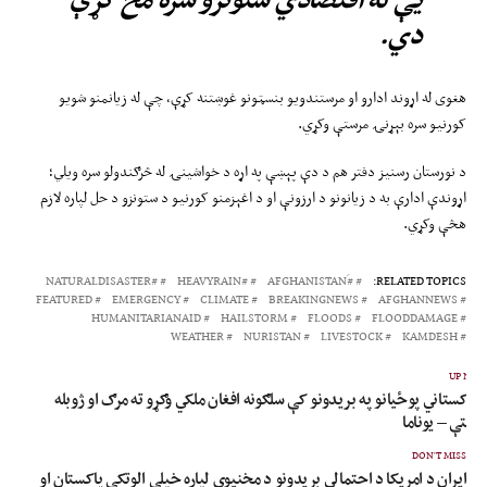
دي.
هغوی له اړوند ادارو او مرستندویو بنسټونو غوښتنه کړې، چې له زیانمنو شویو
کورنیو سره بېړنۍ مرستې وکړي.
د نورستان رسنیز دفتر هم د دې پېښې په اړه د خواشینۍ له څرګندولو سره ویلي؛
اړوندې ادارې به د زیانونو د ارزونې او د اغېزمنو کورنیو د ستونزو د حل لپاره لازم
هڅې وکړي.
#NATURALDISASTER
#HEAVYRAIN
#َAFGHANISTAN
RELATED TOPICS:
FEATURED
EMERGENCY
CLIMATE
BREAKINGNEWS
AFGHANNEWS
HUMANITARIANAID
HAILSTORM
FLOODS
FLOODDAMAGE
WEATHER
NURISTAN
LIVESTOCK
KAMDESH
UP NEX
 پاکستاني پوځیانو په بریدونو کې سلګونه افغان ملکي وګړو ته مرګ او ژوبله
وښتې – یوناما
DON'T MISS
ایران د امریکا د احتمالي بریدونو د مخنیوي لپاره خپلې الوتکې پاکستان او