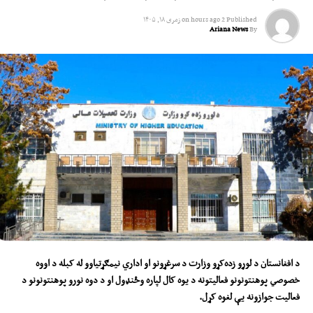
Published
2 hours ago
on
زمری ۱۸, ۱۴۰۵
Ariana News
By
د افغانستان د لوړو زده‌کړو وزارت د سرغړونو او اداري نیمګړتیاوو له
کب
له د اوو
ه
خصوصي پوهنتونونو فعالیتونه د یوه کال لپاره
و
ځنډول او د دو
ه
نورو پوهنتونونو د
فعالیت جوازونه یې لغوه کړ
ل
.