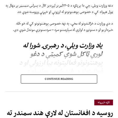
دغه وزارت ویلي، چې دا پرېکړه د ۱۴۰۵لمریز لېږدیز کال د پسرلني سمسټر پر مهال په
ټول هېواد کې د خصوصي پوهنتونونو له ارزونې او څېړنې وروسته شوې ده.
د دې وزارت د څرګندونو له مخې، په نهه خصوصي پوهنتونونو کې له څو ځله
خبرداریو او د ستونزو د اواري له سپارښتنو سره – سره ستونزې موندل شوې دي.
یاد وزارت ویلي، د رهبرۍ شورا له
لوري ټاکل شوې کمیټې د دغو
پوهنتونونو فعالیتونه بیا ارزولي او د
فعالیتونو د ځنډولو او جوازونو د
لغوه کولو سپارښتنه یې کړې، چې
CONTINUE READING
وروسته د شورا له‌خوا تصویب شوې
ده.
تازه خبرونه
روسیه د افغانستان له لارې هند سمندر ته
هغه اووه پوهنتونونه، چې فعالیتونه یې د یوه کال لپاره ځنډول شوي؛ په جوزجان کې