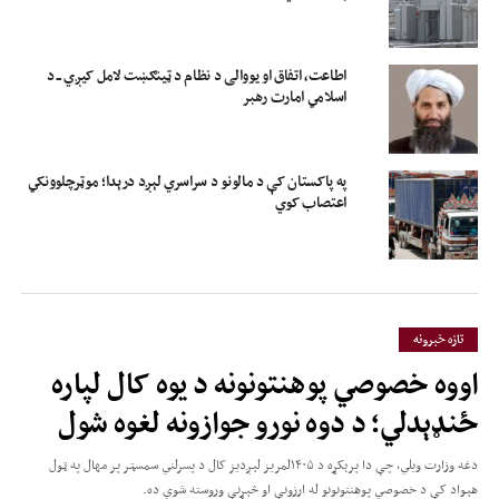
اطاعت، اتفاق او یووالی د نظام د ټینګښت لامل کیږي ــ د
اسلامي امارت رهبر
په پاکستان کې د مالونو د سراسري لېږد درېدا؛ موټرچلوونکي
اعتصاب کوي
تازه خبرونه
اووه خصوصي پوهنتونونه د یوه کال لپاره
ځنډېدلي؛ د دوه نورو جوازونه لغوه شول
دغه وزارت ویلي، چې دا پرېکړه د ۱۴۰۵لمریز لېږدیز کال د پسرلني سمسټر پر مهال په ټول
هېواد کې د خصوصي پوهنتونونو له ارزونې او څېړنې وروسته شوې ده.