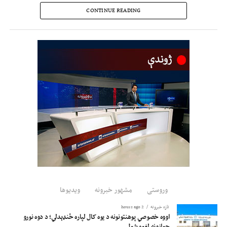
CONTINUE READING
د خصوصي سکټور غړيو هم ويلي، د برښنايي وسایلو د تولید په برخه کې پانګونه یوه
جدي اړتیا ده.
دوی ټینګار کړی؛ په هېواد کې د برښنايي وسایلو د پراختیا او تولید په برخه کې د
پانګونې بهیر باید چټک شي، چې د دغو وسایلو واردات کم او کورنی تولید زیات شي.
د خصوصي سکټور د څرګندونو له مخې؛ دا کار به د وارداتو پر کچه تکیه راکمه او د
زرګونو کسانو لپاره د کار زمینه هم برابره کړي.
اقتصادي شنونکو ويلي؛ د برښنا د تولید ترڅنګ باید د برښنا د تولید او لېږد لپاره د
کارېدونکو وسایلو د تولید په برخه کې د پانګونې کچه لوړه شي، چې په هېواد کې
تولید شوي برښنايي وسایل د هېواد بازارونو ته وړاندې او د بهرنیو محصولاتو د
واردولو مخه ونیول شي.
وروستی
مشهور خبرونه
ویدیوها
د یادونې ده، چې اوسمهال له چین، ایران، ترکیې او نورو هېوادونو څخه افغانستان ته
برښنايي وسایل واردېږي.
تازه خبرونه
2 hours ago
اووه خصوصي پوهنتونونه د یوه کال لپاره ځنډېدلي؛ د دوه نورو
جوازونه لغوه شول