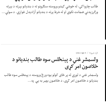
طالب چارواکي، له خوشې کیدو وروسته سنګرونو ته د بندیانو بېرته د بېرته
ورګرزیدنې ضمانت نکوي او له شرط پرته د بندیانو آزادیدل غواړي. د سولې...
تازه خبرونه
6 years ago
ولسمشر غني د پېنځلس سوه طالب بندیانو د
خلاصون امر کړی
ولسمشر غني د لوړي له پر ځای کولو یوه ورځ وروسته د پېنځلس سوه طالب
بندیانو د خلاصون امر کړی، د خلاصون بهیر به یې په...