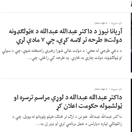
تازه خبرونه
6 years ago
آریانا نیوز د داکتر عبدالله عبدالله د “ټولګډونه
دولت” طرحه تر لاسه کړې، چې ۷ مادې لري
د دغې طرحې له مخې؛ د دولت عالي شورا رهبري رامنځته شوې، چې د سولې
او ټولګډونه دولت چارې به څاري. په طرحه کې راغلي، چې...
تازه خبرونه
6 years ago
داکتر عبدالله عبدالله د لوړې مراسم ترسره او
ټولشموله حکومت اعلان کړ
داکتر عبدالله عبدالله هم نن د ارګ تر څنګ خپلو پلویانو ته وویل، چې د
راتلونکې لپاره دیارلس د عمل برنامې لري او ډېر ژر به...