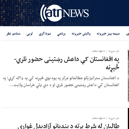
ۍ
سیمه ییز خبرونه
ولایتي خبرونه
برنامې
سوداگري
لوبی
ستاسو نظر
تازه خبرونه
6 years ago
په افغانستان کې داعش رښتینی حضور نلري-
څېړنه
د افغانستان ستراتیژیکو مطالعاتو مرکز په یوه نوې څېړنه کې په ډاګه کړې؛ په
افغانستان کې داعش رښتینی حضور نلري او د دې ډلې خراسان ولایت...
تازه خبرونه
6 years ago
طالبان له شرط پرته د بندیانو آزادیدل غواړي