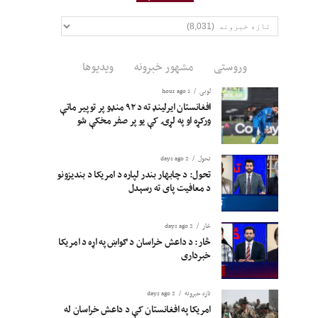
وېشنيزې
وروستی
مشهور خبرونه
ویدیوها
لوبی
1 hour ago
افغانستان ایرلینډ ته د ۹۲ منډو پر توپیر ماتې
ورکړه او په لړۍ کې یو پر صفر مخکې شو
تحول
2 days ago
تحول: د چابهار بندر لپاره د امریکا د بندیزونو
د معافیت پای ته رسېدل
څار
2 days ago
څار: د داعش خراسان د ګواښ په اړه د امریکا
خبرداری
تازه خبرونه
2 days ago
امریکا په افغانستان کې د داعش خراسان له