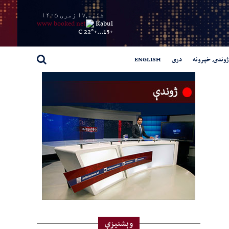
شنبه,۱۷ زمری ۱۴۰۵
Kabul
22° C
+
15...
+
ژوندۍ خپرونه
دری
ENGLISH
وېشنيزې