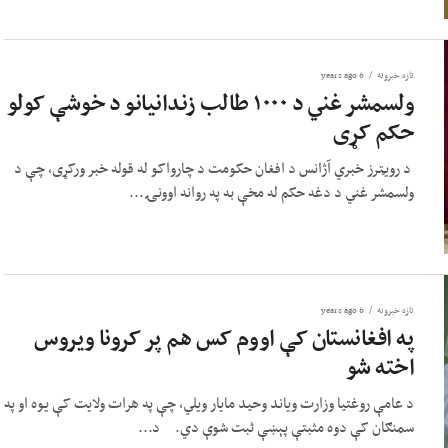
تازه خبرونه
6 years ago
ولسمشر غني د ۱۰۰۰ طالب زندانیانو د خوشې کولو
حکم کړی
د رویټرز خبري آژانس د افغان حکومت د چارواکو له قوله خبر ورکړی، چې د
ولسمشر غني د دغه حکم له مخې به په روانه اوونۍ...
تازه خبرونه
6 years ago
په افغانستان کې اووم کس هم پر کرونا ویروس
اخته شو
د عامې روغتیا وزارت ویاند وحید مایار ویلي، چې په هرات ولایت کې یوه او په
سمنګان کې دوه مثبتې پېښې ثبت شوې دي. د...