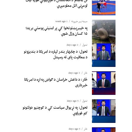
لومړنی اتل معلومیږي
سیمه ییز خبرونه
1 week ago
په خیبرپښتونخوا کې پر امنیتي پوستې برید؛
۱۵ کسان وژل شوي
تحول
2 days ago
تحول: د چابهار بندر لپاره د امریکا د بندیزونو
د معافیت پای ته رسېدل
څار
2 days ago
څار: د داعش خراسان د ګواښ په اړه د امریکا
خبرداری
تحول
3 days ago
تحول: په نړیوال سیاست کې د کوچنیو دولتونو
کم غوراوي
څار
3 days ago