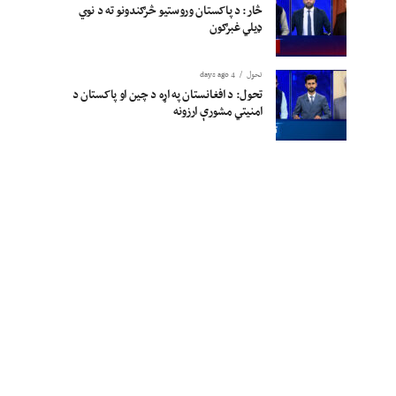
څار: د پاکستان وروستیو څرګندونو ته د نوي
ډیلي غبرګون
تحول
4 days ago
تحول: د افغانستان په اړه د چین او پاکستان د
امنیتي مشورې ارزونه