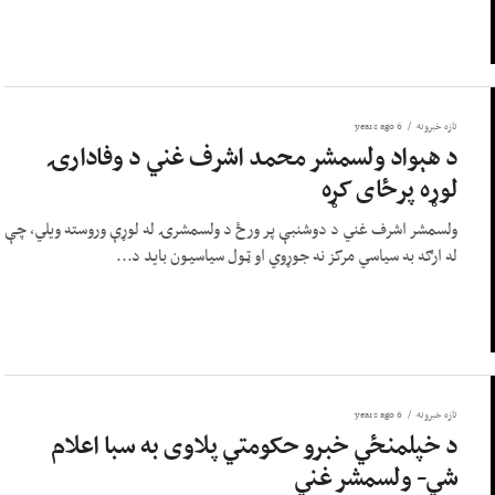
تازه خبرونه
6 years ago
د هېواد ولسمشر محمد اشرف غني د وفادارۍ
لوړه پرځای کړه
ولسمشر اشرف غني د دوشنبې پر ورځ د ولسمشرۍ له لوړې وروسته ویلي، چې
له ارګه به سیاسي مرکز نه جوړوي او ټول سیاسیون باید د...
تازه خبرونه
6 years ago
د خپلمنځي خبرو حکومتي پلاوی به سبا اعلام
شي- ولسمشر غني