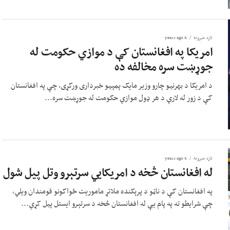
تازه خبرونه
6 years ago
امریکا په افغانستان کې د موازي حکومت له
جوړښت سره مخالفه ده
د امریکا د بهرنیو چارو وزیر مایک پمپیو خبرداری ورکړی، چې په افغانستان
کې د زور له لارې د هر ډول موازي حکومت له جوړښت سره...
تازه خبرونه
6 years ago
له افغانستان څخه د امریکايي سرتېرو وتل پیل شول
په افغانستان کې د ناټو د پرېکنده ملاتړ ماموریت ځواکونو قومندان ویلي،
چې شرایطو ته په پام یې له افغانستان څخه د سرتېرو ایستل پیل کړي...