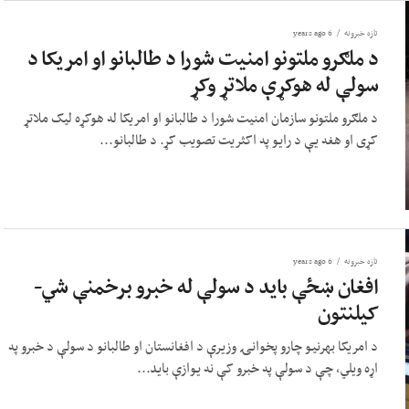
تازه خبرونه
6 years ago
د ملګرو ملتونو امنیت شورا د طالبانو او امریکا د
سولې له هوکړې ملاتړ وکړ
د ملګرو ملتونو سازمان امنیت شورا د طالبانو او امریکا له هوکړه لیک ملاتړ
کړی او هغه یې د رایو په اکثریت تصویب کړ. د طالبانو...
تازه خبرونه
6 years ago
افغان ښځې باید د سولې له خبرو برخمنې شي-
کیلنتون
د امریکا بهرنیو چارو پخوانۍ وزیرې د افغانستان او طالبانو د سولې د خبرو په
اړه ویلي، چې د سولې په خبرو کې نه یوازې باید...