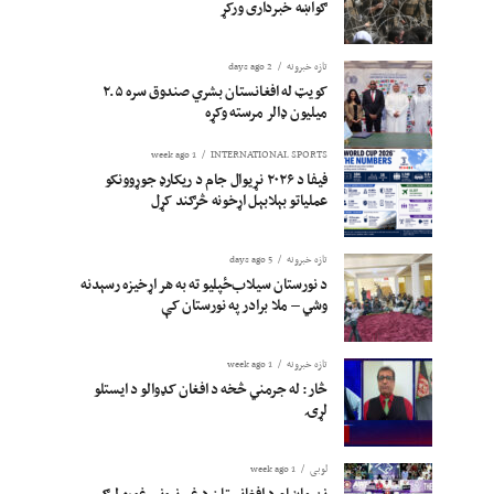
ګواښه خبرداری ورکړ
تازه خبرونه
2 days ago
کویټ له افغانستان بشري صندوق سره ۲.۵
میلیون ډالر مرسته وکړه
1 week ago
INTERNATIONAL SPORTS
فیفا د ۲۰۲۶ نړیوال جام د ریکارډ جوړوونکو
عملیاتو بېلابېل اړخونه څرګند کړل
تازه خبرونه
5 days ago
د نورستان سیلاب‌ځپلیو ته به هر اړخیزه رسېدنه
وشي – ملا برادر په نورستان کې
تازه خبرونه
1 week ago
څار: له جرمني څخه د افغان کډوالو د ایستلو
لړۍ
لوبی
1 week ago
نن ماښام د افغانستان د غېږنیونې غوره لیګ