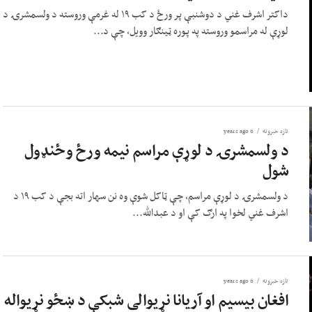
داکتر اشرف غني د دوشنبې پر ورځ د کب ۱۹ له غرمې وروسته د ولسمشرۍ د
لوړې له مراسمو وروسته په پوره ټینګار وویل، چې د...
تازه خبرونه
6 years ago
د ولسمشرۍ د لوړې مراسم نیمه ورځ وځنډول
شول
د ولسمشرۍ د لوړې مراسم، چې ټاکل شوې وه نن سهار اته بجې د کب ۱۹ د
اشرف غني لخوا په ارګ کې او د عبدالله...
تازه خبرونه
6 years ago
افغان بیسیم او آریانا نړیوالی شبکې د ښځو نړیواله