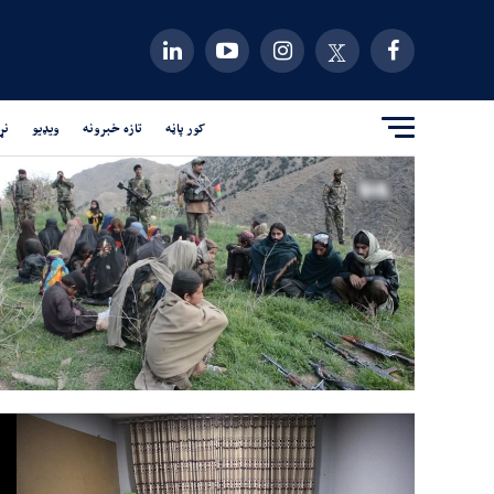
کور پاڼه
تازه خبرونه
ویډیو
نړ