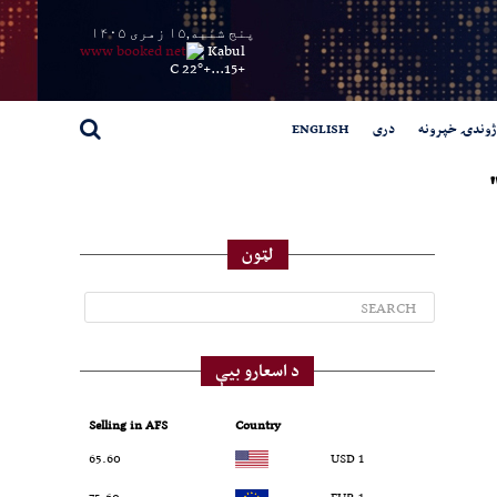
پنج شنبه,۱۵ زمری ۱۴۰۵
Kabul
22° C
+
15...
+
ژوندۍ خپرونه
دری
ENGLISH
لټون
د اسعارو بیې
Selling in AFS
Country
65.60
1 USD