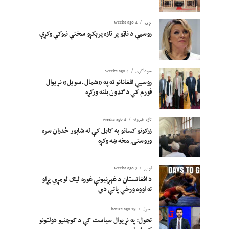
نړۍ
4 weeks ago
روسیې د ناټو پر تازه پرېکړو سختې نیوکې وکړې
سوداگري
4 weeks ago
روسیې افغانانو ته په «شمال ـ سویل» نړیوال
فورم کې د ګډون بلنه ورکړه
تازه خبرونه
4 weeks ago
زرګونو کسانو په کابل کې له شاپور ځدراڼ سره
وروستۍ مخه ښه وکړه
لوبی
3 weeks ago
د افغانستان د غېږنیونې غوره لیګ لومړي پړاو
ته اووه ورځې پاتې دي
تحول
19 hours ago
تحول: په نړیوال سیاست کې د کوچنیو دولتونو