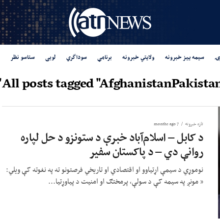
ۍ
سیمه ییز خبرونه
ولایتي خبرونه
برنامې
سوداگري
لوبی
ستاسو نظر
All posts tagged "AfghanistanPakistan
تازه خبرونه
7 months ago
د کابل – اسلام‌آباد خبرې د ستونزو د حل لپاره
روانې دي – د پاکستان سفیر
نوموړي د سیمې اړتیاوو او اقتصادي او تاریخي فرصتونو ته په نغوته کې ویلي:
« مونږ په سیمه کې د سولې، پرمختګ او امنیت د پیاوړتیا...