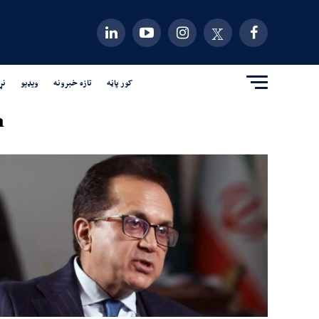
کور پاڼه
تازه خبرونه
ویډیو
نړ
"