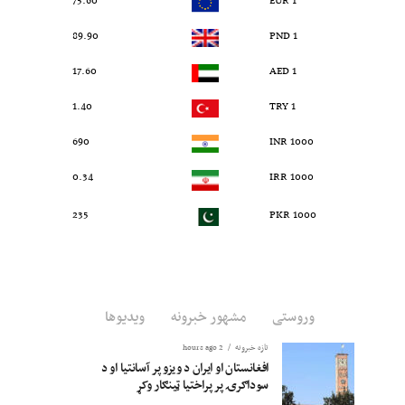
75.60
1 EUR
89.90
1 PND
17.60
1 AED
1.40
1 TRY
690
1000 INR
0.34
1000 IRR
235
1000 PKR
وروستی
مشهور خبرونه
ویدیوها
تازه خبرونه
2 hours ago
افغانستان او ایران د ویزو پر آسانتیا او د
سوداګرۍ پر پراختیا ټینګار وکړ