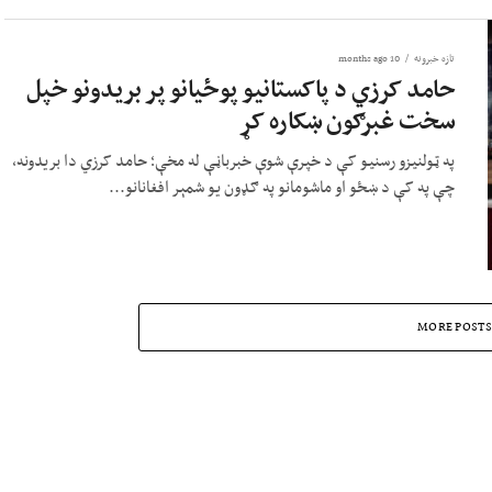
تازه خبرونه
10 months ago
حامد کرزي د پاکستانیو پوځیانو پر بریدونو خپل
سخت غبرګون ښکاره کړ
په ټولنیزو رسنیو کې د خپرې شوې خبرباڼې له مخې؛ حامد کرزي دا بریدونه،
چې په کې د ښځو او ماشومانو په ګډون یو شمېر افغانانو...
MORE POSTS