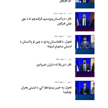
کم غوراوي
څار
20 hours ago
څار: د پاکستان وروستیو څرګندونو ته د نوي
ډیلي غبرګون
تحول
2 days ago
تحول: د افغانستان په اړه د چین او پاکستان د
امنیتي مشورې ارزونه
څار
2 days ago
څار: امریکا ته د ایران خبرداری
تحول
3 days ago
تحول: په خیبر پښتونخوا کې د امنیتي بحران
چټکېدا