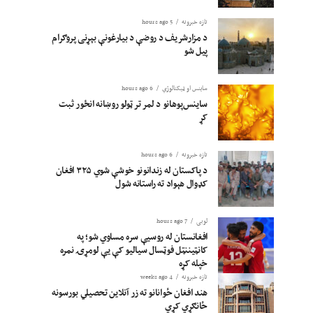
تازه خبرونه
5 hours ago
د مزارشریف د روضې د بیارغونې بېړنی پروګرام
پیل شو
ساینس او ​​ټیکنالوژي
6 hours ago
ساینس‌پوهانو د لمر تر ټولو روښانه انځور ثبت
کړ
تازه خبرونه
6 hours ago
د پاکستان له زندانونو خوشې شوي ۳۲۵ افغان
کډوال هېواد ته راستانه شول
لوبی
7 hours ago
افغانستان له روسیې سره مساوي شو؛ په
کانټیننټل فوټسال سیالیو کې یې لومړۍ نمره
خپله کړه
تازه خبرونه
4 weeks ago
هند افغان ځوانانو ته زر آنلاین تحصیلي بورسونه
ځانګړي کړي