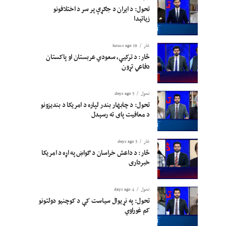
تحول: د ایران د جګړې پر سر د اختلافونو
زیاتېدا
څار
19 hours ago
څار: د ترکیې، سعودي عربستان او پاکستان
دفاعي تړون
تحول
3 days ago
تحول: د چابهار بندر لپاره د امریکا د بندیزونو
د معافیت پای ته رسېدل
څار
3 days ago
څار: د داعش خراسان د ګواښ په اړه د امریکا
خبرداری
تحول
4 days ago
تحول: په نړیوال سیاست کې د کوچنیو دولتونو
کم غوراوي