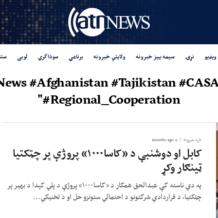
ویډیو
نړۍ
سیمه ییز خبرونه
ولایتي خبرونه
برنامې
سوداگري
لوبی
ستا
aNews #Afghanistan #Tajikistan #CASA
#Regional_Cooperation"
تازه خبرونه
4 months ago
کابل او دوشنبې د «کاسا۱۰۰۰» پروژې پر چټکتیا
ټینګار وکړ
په دې ناسته کې عبدالحق همکار د «کاسا۱۰۰۰» پروژې د پلي کېدا د بهیر پر
چټکتیا، د قراردادي شرکتونو د احتمالي ستونزو حل او د تخنیکي...