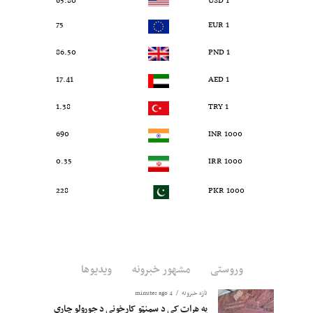
65.80
1 USD
75
1 EUR
86.50
1 PND
17.41
1 AED
1.38
1 TRY
690
1000 INR
0.35
1000 IRR
228
1000 PKR
وروستی
مشهور خبرونه
ویدیوها
تازه خبرونه
4 minutes ago
په هرات کې د سمنټو کارخونې د جوړولو چارې