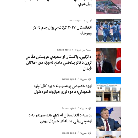
پیل شوې
لوبی
2 hours ago
افغانستان ۲۰۲۷ کرکټ نړیوال جام ته لار
وموندله
سیمه ییز خبرونه
3 hours ago
د ترکیې، پاکستان او سعودي عربستان دفاعي
تړون د ناټو پېنځمې مادې ته ورته دی -هاکان
فیدان
تازه خبرونه
4 hours ago
اووه خصوصي پوهنتونونه د یوه کال لپاره
ځنډېدلي؛ د دوه نورو جوازونه لغوه شول
تازه خبرونه
6 hours ago
روسیه د افغانستان له لارې هند سمندر ته د
اوسپنې‌پټلۍ بدیله لار جوړول ارزوي
تازه خبرونه
4 weeks ago