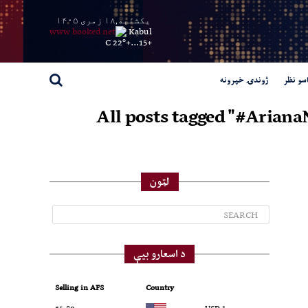
یکشنبه,۱۸ زمری ۱۴۰۵
Kabul
22° C
+
15...
+
سو نظر
ژوندۍ خپرونه
All posts tagged "#Arian
لټون
د اسعارو بیې
Selling in AFS
Country