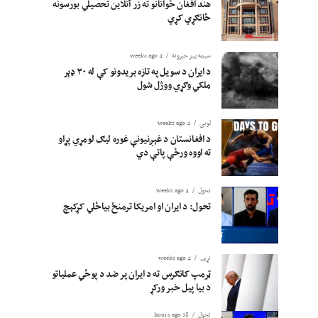
هند افغان ځوانانو ته زر آنلاین تحصیلي بورسونه
ځانګړي کړي
سیمه ییز خبرونه
4 weeks ago
د ایران د سویل په تازه بریدونو کې له ۳۰ ډېر
ملکي وګړي ووژل شول
لوبی
4 weeks ago
د افغانستان د غېږنیونې غوره لیګ لومړي پړاو
ته اووه ورځې پاتې دي
تحول
4 weeks ago
تحول: د ایران او امریکا ترمنځ بیاځلي کړکېچ
نړۍ
4 weeks ago
ټرمپ کانګرس ته د ایران پر ضد د پوځي عملیاتو
د بیا پیل خبر ورکړ
تحول
18 hours ago