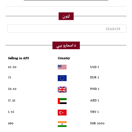
لټون
د اسعارو بیې
Selling in AFS
Country
65.80
1 USD
75
1 EUR
86.50
1 PND
17.41
1 AED
1.38
1 TRY
690
1000 INR