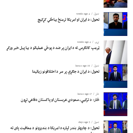
تحول
4 weeks ago
تحول: د ایران او امریکا ترمنځ بیاځلي کړکېچ
نړۍ
4 weeks ago
ټرمپ کانګرس ته د ایران پر ضد د پوځي عملیاتو د بیا پیل خبر ورکړ
تحول
16 hours ago
تحول: د ایران د جګړې پر سر د اختلافونو زیاتېدا
څار
17 hours ago
څار: د ترکیې، سعودي عربستان او پاکستان دفاعي تړون
تحول
3 days ago
تحول: د چابهار بندر لپاره د امریکا د بندیزونو د معافیت پای ته