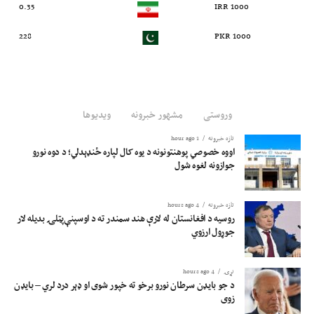
0.35
1000 IRR
228
1000 PKR
وروستی
مشهور خبرونه
ویدیوها
تازه خبرونه
1 hour ago
اووه خصوصي پوهنتونونه د یوه کال لپاره ځنډېدلي؛ د دوه نورو
جوازونه لغوه شول
تازه خبرونه
4 hours ago
روسیه د افغانستان له لارې هند سمندر ته د اوسپنې‌پټلۍ بدیله لار
جوړول ارزوي
نړۍ
4 hours ago
د جو بایډن سرطان نورو برخو ته خپور شوی او ډېر درد لري – بایډن
زوی