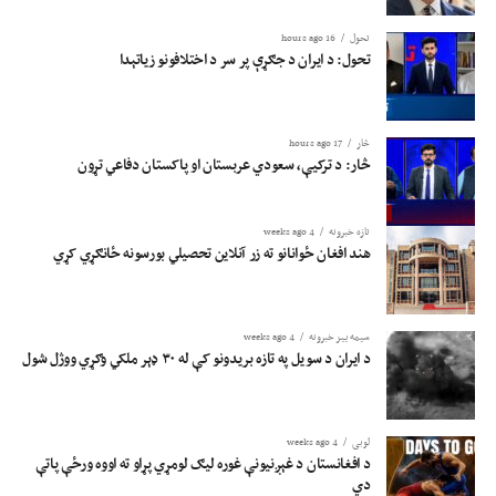
تحول
16 hours ago
تحول: د ایران د جګړې پر سر د اختلافونو زیاتېدا
څار
17 hours ago
څار: د ترکیې، سعودي عربستان او پاکستان دفاعي تړون
تازه خبرونه
4 weeks ago
هند افغان ځوانانو ته زر آنلاین تحصیلي بورسونه ځانګړي کړي
سیمه ییز خبرونه
4 weeks ago
د ایران د سویل په تازه بریدونو کې له ۳۰ ډېر ملکي وګړي ووژل شول
لوبی
4 weeks ago
د افغانستان د غېږنیونې غوره لیګ لومړي پړاو ته اووه ورځې پاتې
دي