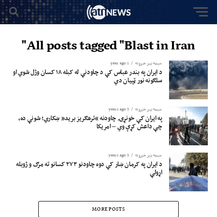
All posts tagged "Blast in Iran"
سیمه ییز خبرونه
1 year ago
د ایران په بندر عباس کې د چاودنې له کبله ۱۸ کسان وژل شوي او
سلګونه نور ټپیان دي
سیمه ییز خبرونه
3 years ago
په ایران کې خونړۍ چاودنه “ترهګریز برید” ښکاري؛ شونې ده،
چې داعش کړې وي – امریکا
سیمه ییز خبرونه
3 years ago
د ایران په کرمان ښار کې دوه چاودنو ۲۷۳ کسانو ته مرګ و ژوبله
اړولې
MORE POSTS