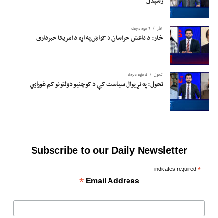
رسېدل
څار
3 days ago
څار: د داعش خراسان د ګواښ په اړه د امریکا خبرداری
تحول
4 days ago
تحول: په نړیوال سیاست کې د کوچنیو دولتونو کم غوراوي
Subscribe to our Daily Newsletter
indicates required
*
*
Email Address