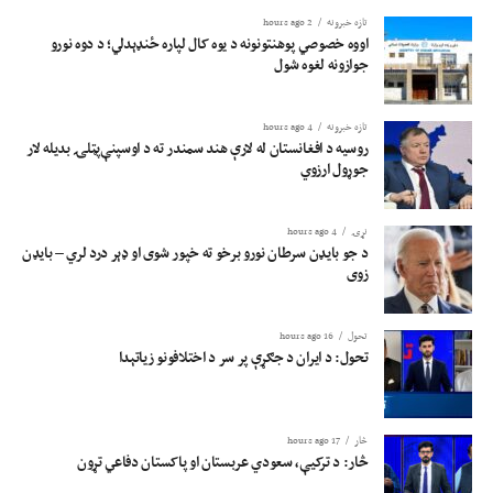
تازه خبرونه
2 hours ago
اووه خصوصي پوهنتونونه د یوه کال لپاره ځنډېدلي؛ د دوه نورو
جوازونه لغوه شول
تازه خبرونه
4 hours ago
روسیه د افغانستان له لارې هند سمندر ته د اوسپنې‌پټلۍ بدیله لار
جوړول ارزوي
نړۍ
4 hours ago
د جو بایډن سرطان نورو برخو ته خپور شوی او ډېر درد لري – بایډن
زوی
تحول
16 hours ago
تحول: د ایران د جګړې پر سر د اختلافونو زیاتېدا
څار
17 hours ago
څار: د ترکیې، سعودي عربستان او پاکستان دفاعي تړون