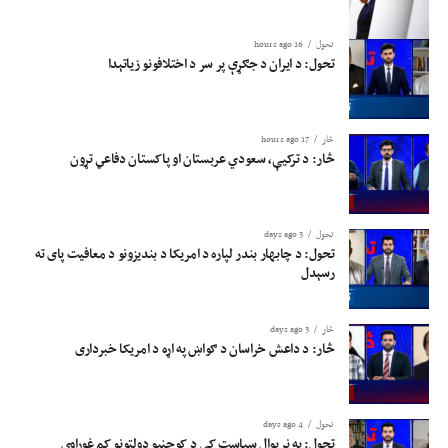
تحول
16 hours ago
تحول: د ایران د جګړې پر سر د اختلافونو زیاتېدا
څار
17 hours ago
څار: د ترکیې، سعودي عربستان او پاکستان دفاعي تړون
تحول
3 days ago
تحول: د چابهار بندر لپاره د امریکا د بندیزونو د معافیت پای ته
رسېدل
څار
3 days ago
څار: د داعش خراسان د ګواښ په اړه د امریکا خبرداری
تحول
4 days ago
تحول: په نړیوال سیاست کې د کوچنیو دولتونو کم غوراوي