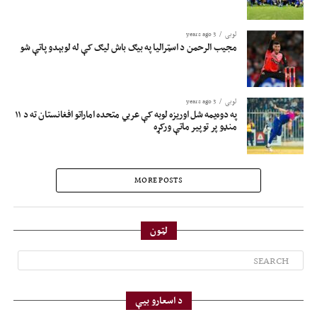
لوبی
3 years ago
مجیب الرحمن د اسټرالیا په بیګ باش لیګ کې له لوبېدو پاتې شو
لوبی
3 years ago
په دوه‌یمه شل اوریزه لوبه کې عربي متحده اماراتو افغانستان ته د ۱۱
منډو پر توپیر ماتې ورکړه
MORE POSTS
لټون
د اسعارو بیې