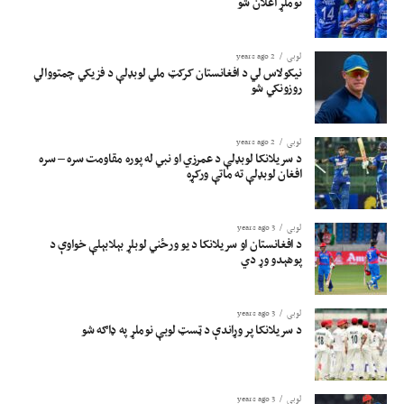
نوملړ اعلان شو
لوبی
2 years ago
نیکولاس لي د افغانستان کرکټ ملي لوبډلې د فزیکي چمتووالي
روزونکي شو
لوبی
2 years ago
د سریلانکا لوبډلې د عمرزي او نبي له پوره مقاومت سره – سره
افغان لوبډلې ته ماتې ورکړه
لوبی
3 years ago
د افغانستان او سریلانکا د یو ورځني لوبلړ بېلابېلې خواوې د
پوهېدو وړ دي
لوبی
3 years ago
د سریلانکا پر وړاندې د ټسټ لوبې نوملړ په ډاګه شو
لوبی
3 years ago