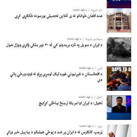
تازه خبرونه
4 weeks ago
هند افغان ځوانانو ته زر آنلاین تحصیلي بورسونه ځانګړي کړي
سیمه ییز خبرونه
4 weeks ago
د ایران د سویل په تازه بریدونو کې له ۳۰ ډېر ملکي وګړي ووژل شول
لوبی
4 weeks ago
د افغانستان د غېږنیونې غوره لیګ لومړي پړاو ته اووه ورځې پاتې
دي
تحول
4 weeks ago
تحول: د ایران او امریکا ترمنځ بیاځلي کړکېچ
نړۍ
4 weeks ago
ټرمپ کانګرس ته د ایران پر ضد د پوځي عملیاتو د بیا پیل خبر ورکړ