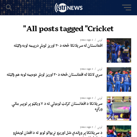
All posts tagged "Cricket"
لوبی
2 years ago
افغانستان له سریلانکا څخه د ۲۰ اوریز لوبلړ درېیمه لوبه وګټله
لوبی
2 years ago
سري لانکا له افغانستان څخه د ۲۰ اوریز لوبلړ دوه‌یمه لوبه هم وګټله
لوبی
2 years ago
سریلانکا د افغانستان کرکټ لوبډلې ته د ۷ ویکټو پر توپیر ماتې
ورکړه
لوبی
2 years ago
د سریلانکا پر وړاندې شل اوریزو نړیوالو لوبو ته د افغان لوبغاړو