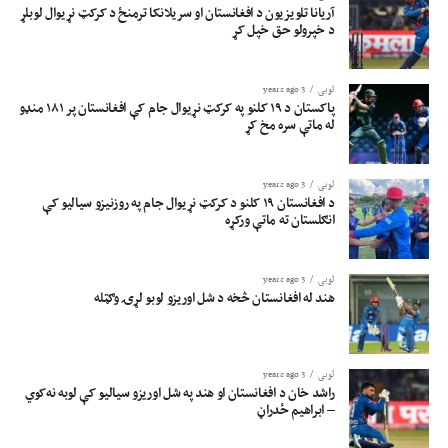
آریانا تلویزیون د افغانستان او سریلانکا ترمنځ د کرکټ نړیوال لوبلړ
د خپرولو حق خپل کړ
لوبی
3 years ago
پاکستان د ۱۹ کلنو په کرکټ نړیوال جام کې افغانستان پر ۱۸۱ منډو
له ماتې سره مخ کړ
لوبی
3 years ago
د افغانستان ۱۹ کلنو د کرکټ نړیوال جام په روزنیزو سیالیو کې
انګلستان ته ماتې ورکړه
لوبی
3 years ago
هند له افغانستان څخه د شل اوریزو لوبو لړۍ وګټله
لوبی
3 years ago
راشد خان د افغانستان او هند په شل اوریزو سیالیو کې لوبه نه‌کوي
– ابراهیم ځدراڼ