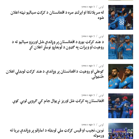
لوبی
3 years ago
له سریلانکا او ایرلنډ سره د افغانستان د کرکټ سیالیو نېټه اعلان
شوه
لوبی
3 years ago
د هند کرکټ بورډ د افغانستان پر وړاندې شل اوریزو سیالیو ته د
روهیت او ویرات په ګډون د لوبغاړو نوملړ اعلان کړ
لوبی
3 years ago
کوهلي او روهیت د افغانستان پر وړاندې د هند کرکټ لوبډلې اعلان
ځنډولی
لوبی
3 years ago
افغانستان په کرکټ شل اوریز نړیوال جام کې ګروپي لوبې کوي
لوبی
3 years ago
نوین، نجیب او قیس کرکټ ملي لوبډله د اماراتو پر وړاندې بریا ته
ورسوله