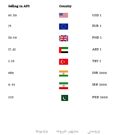
Selling in AFS
Country
65.80
1 USD
75
1 EUR
86.50
1 PND
17.41
1 AED
1.38
1 TRY
690
1000 INR
0.35
1000 IRR
228
1000 PKR
وروستی
مشهور خبرونه
ویدیوها