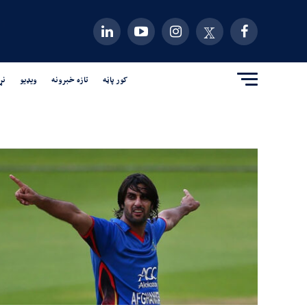
کور پاڼه
تازه خبرونه
ویډیو
نړ