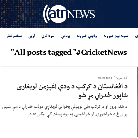
ۍ
سیمه ییز خبرونه
ولایتي خبرونه
برنامې
سوداگري
لوبی
ستاسو نظر
All posts tagged "#CricketNews"
تازه خبرونه
4 weeks ago
د افغانستان د کرکټ د ودې اغېزمن لوبغاړی
شاپور ځدراڼ مړ شو
د هغه ورور او د کرکټ ملي لوبډلې پخواني لوبغاړي دولت ځدراڼ د سې‌شنبې
پر ورځ د خواخوږۍ او خواشینۍ په یوه پیغام کې لیکلي:« د...