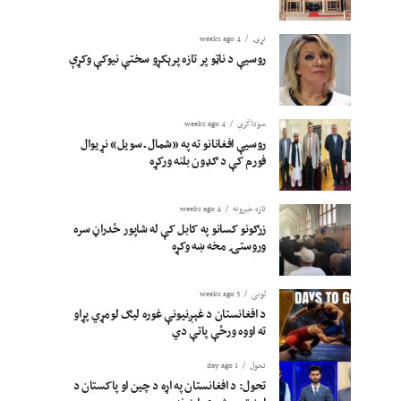
نړۍ
4 weeks ago
روسیې د ناټو پر تازه پرېکړو سختې نیوکې وکړې
سوداگري
4 weeks ago
روسیې افغانانو ته په «شمال ـ سویل» نړیوال
فورم کې د ګډون بلنه ورکړه
تازه خبرونه
4 weeks ago
زرګونو کسانو په کابل کې له شاپور ځدراڼ سره
وروستۍ مخه ښه وکړه
لوبی
3 weeks ago
د افغانستان د غېږنیونې غوره لیګ لومړي پړاو
ته اووه ورځې پاتې دي
تحول
1 day ago
تحول: د افغانستان په اړه د چین او پاکستان د