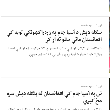
لوبی
11 months ago
بنګله دېش د آسیا جام په زړه‌راکښونکې لوبه کې
افغانستان ماتې منلو ته اړ کړ
د بنګله‌دېش کرکټ لوبډلې د تنزید حسن پر ۵۲ چټکو منډو لوبډلې ته ساه
ورکړه؛ خو د خپلو ۵ لوبغاړو پر زیان یې ۱۵۴ منډې جوړې...
لوبی
11 months ago
نن په آسیا جام کې افغانستان له بنګله دېش سره
مخ کیږي
دا ګروپي لوبه به دواړو لوبډلو ته د دریځ په جوړولو کې پرېکنده وي؛ ځکه