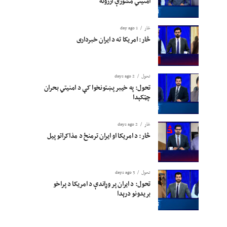
امنیتي مشورې ارزونه
څار
1 day ago
څار: امریکا ته د ایران خبرداری
تحول
2 days ago
تحول: په خیبر پښتونخوا کې د امنیتي بحران
چټکېدا
څار
2 days ago
څار: د امریکا او ایران ترمنځ د مذاکراتو پیل
تحول
3 days ago
تحول: د ایران پر وړاندې د امریکا د پراخو
بریدونو درېدا