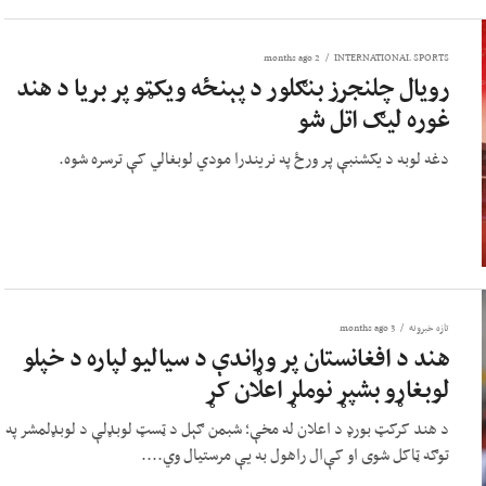
2 months ago
INTERNATIONAL SPORTS
رویال چلنجرز بنګلور د پېنځه ویکټو پر بریا د هند
غوره لیګ اتل شو
دغه لوبه د یکشنبې پر ورځ په نریندرا مودي لوبغالي کې ترسره شوه.
تازه خبرونه
3 months ago
هند د افغانستان پر وړاندې د سیالیو لپاره د خپلو
لوبغاړو بشپړ نوملړ اعلان کړ
د هند کرکټ بورډ د اعلان له مخې؛ شبمن ګېل د ټسټ لوبډلې د لوبډلمشر په
توګه ټاکل شوی او کې‌ال راهول به یې مرستیال وي....