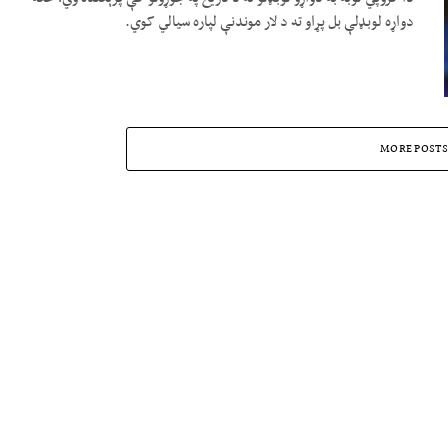
دواړه لوبډلې بل پړاو ته د لار موندنې لپاره سیالي کوي.
MORE POSTS