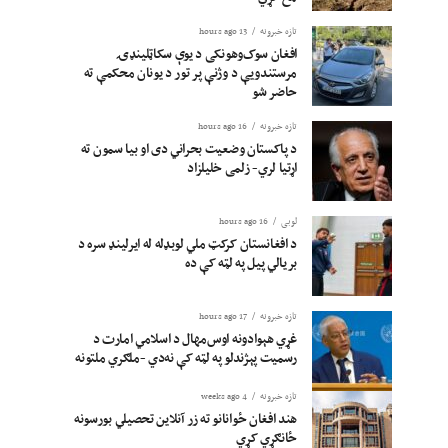
تازه خبرونه
13 hours ago
افغان سوک‌وهونکی د یوې سکاټلینډۍ
مرستندویې د وژنې پر تور د یونان محکمې ته
حاضر شو
تازه خبرونه
16 hours ago
د پاکستان وضعیت بحراني دی او بیا سمون ته
اړتیا لري- زلمی خلیلزاد
لوبی
16 hours ago
د افغانستان کرکټ ملي لوبډله له ایرلینډ سره د
بریالي پیل په لټه کې ده
تازه خبرونه
17 hours ago
غړي هېوادونه اوس‌مهال د اسلامي امارت د
رسمیت پېژندلو په لټه کې نه‌دي -ملګري ملتونه
تازه خبرونه
4 weeks ago
هند افغان ځوانانو ته زر آنلاین تحصیلي بورسونه
ځانګړي کړي