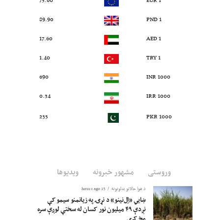
75.60
1 EUR
89.90
1 PND
17.60
1 AED
1.40
1 TRY
690
1000 INR
0.34
1000 IRR
235
1000 PKR
وروستی
مشهور خبرونه
ویدیوها
د هوا حالاتو بدلونونه
13 hours ago
ښايي «اِل‌نینو» د نړۍ په زیانمنو سیمو کې
نږدې ۴۹ میلیون نور کسان له سختې لوږې سره
مخ کړي