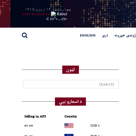
چهارشنبه,۱۴ زمری ۱۴۰۵
Kabul
22° C
+
15...
+
ژوندۍ خپرونه
دری
ENGLISH
لټون
د اسعارو بیې
Selling in AFS
Country
65.60
1 USD