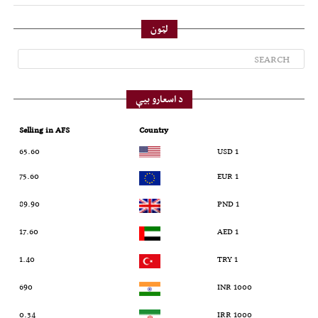
لټون
د اسعارو بیې
Selling in AFS
Country
65.60
1 USD
75.60
1 EUR
89.90
1 PND
17.60
1 AED
1.40
1 TRY
690
1000 INR
0.34
1000 IRR