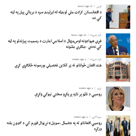
لوبی
18 hours ago
د افغانستان کرکټ ملي لوبډله له ایرلینډ سره د بریالي پیل په لټه
کې ده
تازه خبرونه
19 hours ago
غړي هېوادونه اوس‌مهال د اسلامي امارت د رسمیت پېژندلو په لټه
کې نه‌دي -ملګري ملتونه
تازه خبرونه
4 weeks ago
هند افغان ځوانانو ته زر آنلاین تحصیلي بورسونه ځانګړي کړي
نړۍ
4 weeks ago
روسیې د ناټو پر تازه پرېکړو سختې نیوکې وکړې
سوداگري
4 weeks ago
روسیې افغانانو ته په «شمال ـ سویل» نړیوال فورم کې د ګډون بلنه
ورکړه