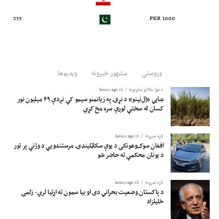
235
1000 PKR
وروستی
مشهور خبرونه
ویدیوها
د هوا حالاتو بدلونونه
15 hours ago
ښايي «اِل‌نینو» د نړۍ په زیانمنو سیمو کې نږدې ۴۹ میلیون نور
کسان له سختې لوږې سره مخ کړي
تازه خبرونه
15 hours ago
افغان سوک‌وهونکی د یوې سکاټلینډۍ مرستندویې د وژنې پر تور
د یونان محکمې ته حاضر شو
تازه خبرونه
18 hours ago
د پاکستان وضعیت بحراني دی او بیا سمون ته اړتیا لري- زلمی
خلیلزاد