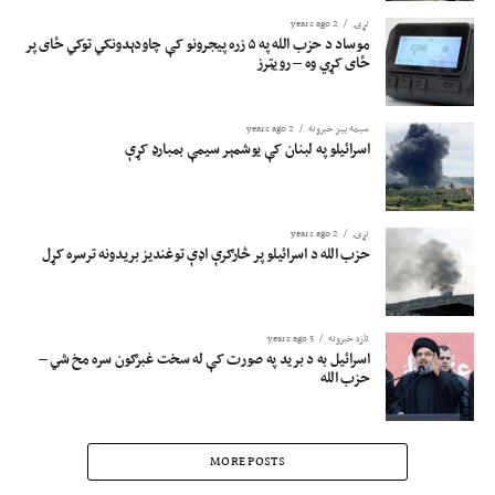
نړۍ
2 years ago
موساد د حزب الله په ۵ زره پیجرونو کې چاودېدونکي توکي ځای پر
ځای کړي وه – رویټرز
سیمه ییز خبرونه
2 years ago
اسرائیلو په لبنان کې یوشمېر سیمې بمبارډ کړې
نړۍ
2 years ago
حزب الله د اسرائیلو پر څارګرې اډې توغندیز بریدونه ترسره کړل
تازه خبرونه
5 years ago
اسرائیل به د برید په صورت کې له سخت غبرګون سره مخ شي –
حزب الله
MORE POSTS