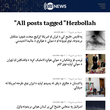
All posts tagged "Hezbollah"
سیمه ییز خبرونه
1 month ago
په فارس خلیج کې د ایران او امریکا کړکېچ سخت شوی؛ متقابل
بریدونه، نوې تورونه او د سولې د هوکړې د ماتېدا اندېښنې
سیمه ییز خبرونه
2 months ago
ټرمپ او پزشکیان د سولې هوکړه لاسلیک کړه؛ د واشنګټن او تهران
د سولې لپاره نوی ګام
سیمه ییز خبرونه
3 months ago
پاکستان د جګړې د پای ته رسېدو لپاره د ایران نوې طرحه امریکا ته
سپارلې
سیمه ییز خبرونه
5 months ago
اسرائیل په منځني ختیځ کې پر لبنان هوايي بریدونه وکړل