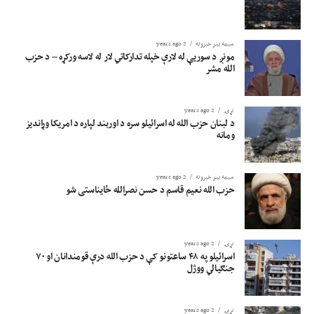
سیمه ییز خبرونه
2 years ago
مونږ د سوریې له لارې خپله تدارکاتي لار له لاسه ورکړه – د حزب
الله مشر
نړۍ
2 years ago
د لبنان حزب الله له اسرائیلو سره د اوربند لپاره د امریکا وړاندیز
ومانه
سیمه ییز خبرونه
2 years ago
حزب الله نعیم قاسم د حسن نصرالله ځایناستی شو
نړۍ
2 years ago
اسرائیلو په ۴۸ ساعتونو کې د حزب الله درې قومندانان او ۷۰
جنګیالي ووژل
نړۍ
2 years ago