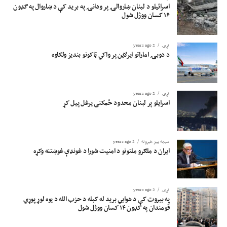
اسرائیلو د لبنان ښاروالۍ پر ودانۍ په برید کې د ښاروال په ګډون
۱۶ کسان ووژل شول
نړۍ
2 years ago
د دوبۍ اماراتو ایرلاین پر واکي ټاکونو بندیز ولګاوه
نړۍ
2 years ago
اسرایلو پر لبنان محدود ځمکنی یرغل پیل کړ
سیمه ییز خبرونه
2 years ago
ایران د ملګرو ملتونو د امنیت شورا د غونډې غوښتنه وکړه
نړۍ
2 years ago
په بیروت کې د هوایي برید له کبله د حزب الله د یوه لوړ پوړي
قومندان په ګډون ۱۴ کسان ووژل شول