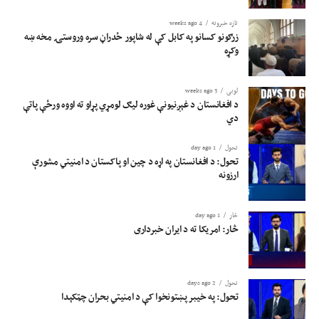
تازه خبرونه
4 weeks ago
زرګونو کسانو په کابل کې له شاپور ځدراڼ سره وروستۍ مخه ښه
وکړه
لوبی
3 weeks ago
د افغانستان د غېږنیونې غوره لیګ لومړي پړاو ته اووه ورځې پاتې
دي
تحول
1 day ago
تحول: د افغانستان په اړه د چین او پاکستان د امنیتي مشورې
ارزونه
څار
1 day ago
څار: امریکا ته د ایران خبرداری
تحول
2 days ago
تحول: په خیبر پښتونخوا کې د امنیتي بحران چټکېدا