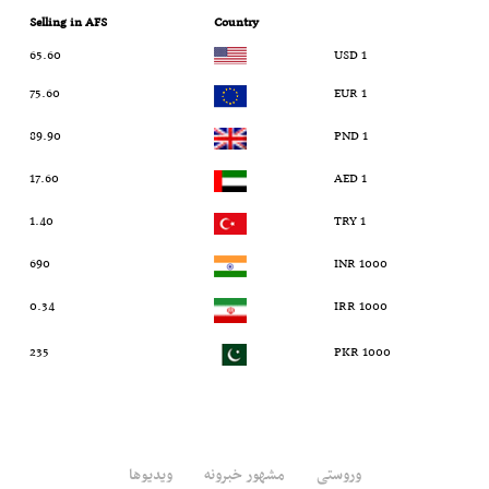
Selling in AFS
Country
65.60
1 USD
75.60
1 EUR
89.90
1 PND
17.60
1 AED
1.40
1 TRY
690
1000 INR
0.34
1000 IRR
235
1000 PKR
وروستی
مشهور خبرونه
ویدیوها