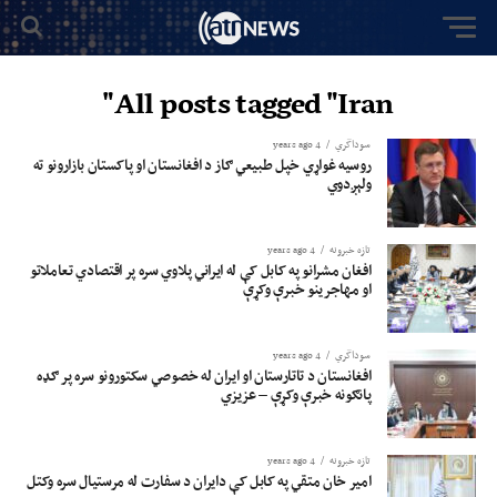
All posts tagged "Iran"
سوداگري
4 years ago
روسیه غواړي خپل طبیعي ګاز د افغانستان او پاکستان بازارونو ته
ولېږدوي
تازه خبرونه
4 years ago
افغان مشرانو په کابل کې له ایراني پلاوي سره پر اقتصادي تعاملاتو
او مهاجرینو خبرې وکړې
سوداگري
4 years ago
افغانستان د تاتارستان او ايران له خصوصي سکتورونو سره پر ګډه
پانګونه خبرې وکړې – عزيزي
تازه خبرونه
4 years ago
امیر خان متقي په کابل کې دایران د سفارت له مرستیال سره وکتل