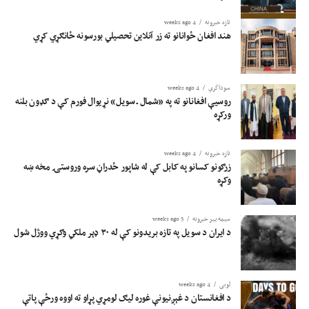
تازه خبرونه
4 weeks ago
هند افغان ځوانانو ته زر آنلاین تحصیلي بورسونه ځانګړي کړي
سوداگري
4 weeks ago
روسیې افغانانو ته په «شمال ـ سویل» نړیوال فورم کې د ګډون بلنه
ورکړه
تازه خبرونه
4 weeks ago
زرګونو کسانو په کابل کې له شاپور ځدراڼ سره وروستۍ مخه ښه
وکړه
سیمه ییز خبرونه
3 weeks ago
د ایران د سویل په تازه بریدونو کې له ۳۰ ډېر ملکي وګړي ووژل شول
لوبی
4 weeks ago
د افغانستان د غېږنیونې غوره لیګ لومړي پړاو ته اووه ورځې پاتې