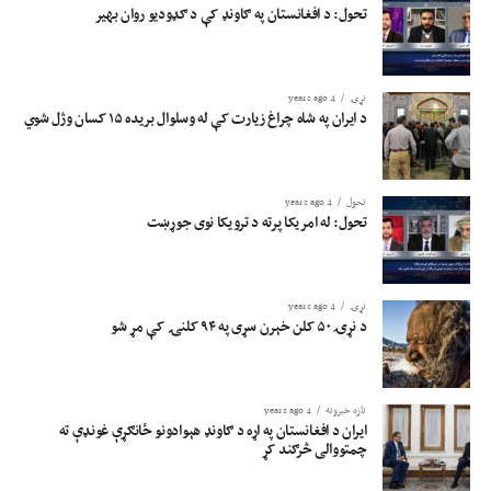
تحول: د افغانستان په ګاونډ کې د ګډودیو روان بهیر
نړۍ
4 years ago
د ایران په شاه چراغ زیارت کې له وسلوال بریده ۱۵ کسان وژل شوي
تحول
4 years ago
تحول: له امریکا پرته د ترویکا نوی جوړښت
نړۍ
4 years ago
د نړۍ ۵۰ کلن خېرن سړی په ۹۴ کلنۍ کې مړ شو
تازه خبرونه
4 years ago
ایران د افغانستان په اړه د ګاونډ هېوادونو ځانګړې غونډې ته
چمتووالی څرګند کړ