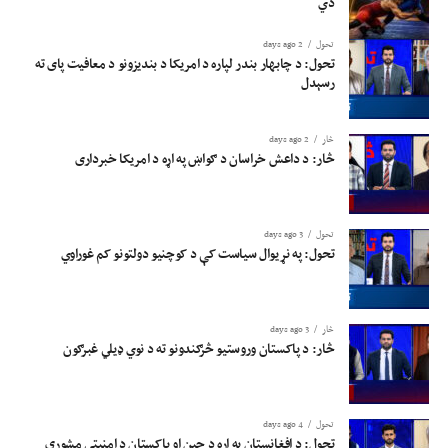
دي
تحول
2 days ago
تحول: د چابهار بندر لپاره د امریکا د بندیزونو د معافیت پای ته
رسېدل
څار
2 days ago
څار: د داعش خراسان د ګواښ په اړه د امریکا خبرداری
تحول
3 days ago
تحول: په نړیوال سیاست کې د کوچنیو دولتونو کم غوراوي
څار
3 days ago
څار: د پاکستان وروستیو څرګندونو ته د نوي ډیلي غبرګون
تحول
4 days ago
تحول: د افغانستان په اړه د چین او پاکستان د امنیتي مشورې