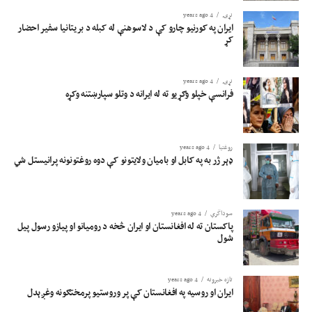
نړۍ
4 years ago
ایران په کورنیو چارو کې د لاسوهنې له کبله د بریتانیا سفیر احضار
کړ
نړۍ
4 years ago
فرانسې خپلو وګړیو ته له ایرانه د وتلو سپارښتنه وکړه
روغتيا
4 years ago
ډېر ژر به په کابل او بامیان ولایتونو کې دوه روغتونونه پرانیستل شي
سوداگري
4 years ago
پاکستان ته له افغانستان او ایران څخه د رومیانو او پیازو رسول پیل
شول
تازه خبرونه
4 years ago
ایران او روسیه په افغانستان کې پر وروستيو پرمختګونه وغږېدل