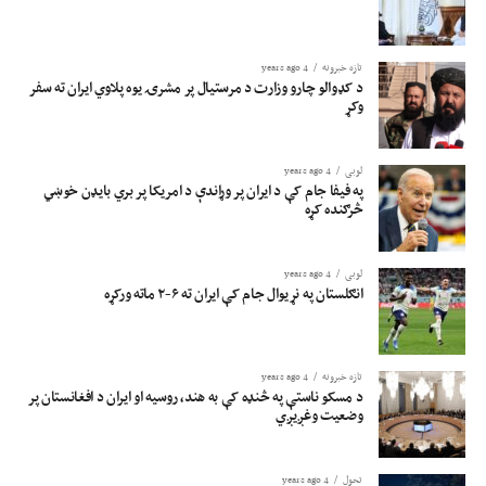
تازه خبرونه
4 years ago
د کډوالو چارو وزارت د مرستیال پر مشرۍ یوه پلاوي ایران ته سفر
وکړ
لوبی
4 years ago
په فیفا جام کې د ایران پر وړاندې د امریکا پر بري بایډن خوښي
څرګنده کړه
لوبی
4 years ago
انګلستان په نړیوال جام کې ایران ته ۶-۲ ماته ورکړه
تازه خبرونه
4 years ago
د مسکو ناستې په څنډه کې به هند، روسیه او ایران د افغانستان پر
وضعیت وغږیږي
تحول
4 years ago