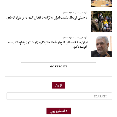
تازه خبرونه
4 years ago
د بښنې نړیوال بنسټ ایران او ترکیه د افغان کډوالو پر شړلو تورنوي
تازه خبرونه
4 years ago
ایران د افغانستان له پولو څخه د ترهګرو ډلو د نفوذ په اړه اندېښنه
څرګنده کړه
MORE POSTS
لټون
د اسعارو بیې