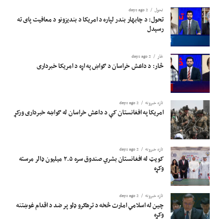
تحول
2 days ago
تحول: د چابهار بندر لپاره د امریکا د بندیزونو د معافیت پای ته
رسېدل
څار
2 days ago
څار: د داعش خراسان د ګواښ په اړه د امریکا خبرداری
تازه خبرونه
2 days ago
امریکا په افغانستان کې د داعش خراسان له ګواښه خبرداری ورکړ
تازه خبرونه
2 days ago
کویټ له افغانستان بشري صندوق سره ۲.۵ میلیون ډالر مرسته
وکړه
تازه خبرونه
2 days ago
چین له اسلامي امارت څخه د ترهګرو ډلو پر ضد د اقدام غوښتنه
وکړه