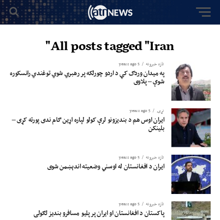
All posts tagged "Iran"
تازه خبرونه
5 years ago
په میدان وردګ کې د اردو چورلکه پر رهبري شوي توغندي رانسکوره
شوې – پلاوی
نړۍ
5 years ago
ایران اوس هم د بندیزونو لرې کولو لپاره اړین ګام ندی پورته کړی –
بلینکن
تازه خبرونه
5 years ago
ایران د افغانستان له اوسني وضعیته اندېښمن شوی
تازه خبرونه
5 years ago
پاکستان د افغانستان او ایران پر پلیو مسافرو بندیز لګولی