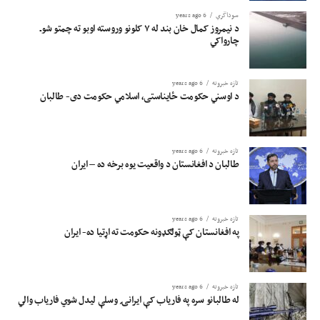
سوداگري
6 years ago
د نیمروز کمال خان بند له ۷ کلونو وروسته اوبو ته چمتو شوـ
چارواکي
تازه خبرونه
6 years ago
د اوسني حکومت ځایناستی، اسلامي حکومت دی- طالبان
تازه خبرونه
6 years ago
طالبان د افغانستان د واقعیت یوه برخه ده – ایران
تازه خبرونه
6 years ago
په افغانستان کې ټولګډونه حکومت ته اړتیا ده- ایران
تازه خبرونه
6 years ago
له طالبانو سره په فاریاب کې ایرانۍ وسلې لیدل شوي فاریاب والي