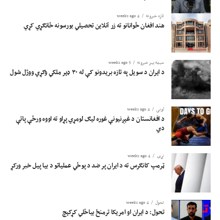
تازه خبرونه
4 weeks ago
هند افغان ځوانانو ته زر آنلاین تحصیلي بورسونه ځانګړي کړي
سیمه ییز خبرونه
3 weeks ago
د ایران د سویل په تازه بریدونو کې له ۳۰ ډېر ملکي وګړي ووژل شول
لوبی
4 weeks ago
د افغانستان د غېږنیونې غوره لیګ لومړي پړاو ته اووه ورځې پاتې
دي
نړۍ
4 weeks ago
ټرمپ کانګرس ته د ایران پر ضد د پوځي عملیاتو د بیا پیل خبر ورکړ
تحول
4 weeks ago
تحول: د ایران او امریکا ترمنځ بیاځلي کړکېچ