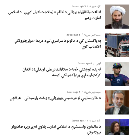
تازه خبرونه
3 hours ago
اطاعت، اتفاق او یووالی د نظام د ټینګښت لامل کیږي ــ د اسلامي
امارت رهبر
سیمه ییز خبرونه
6 hours ago
په پاکستان کې د مالونو د سراسري لېږد درېدا؛ موټرچلوونکي
اعتصاب کوي
لوبی
6 hours ago
له پناه غوښتنې څخه د سکاټلنډ تر ملي لوبډلې؛ د افغان
کرکټ‌لوبغاړي زړه‌راکښونکې کیسه
سیمه ییز خبرونه
7 hours ago
د ځان‌بساینې او «رښتینې ورورولۍ» وخت رارسېدلی – عراقچي
تازه خبرونه
7 hours ago
د مالداویا ولسمشرې د اسلامي امارت پلاوي ته پر ویزه صادرولو
نیوکه وکړه