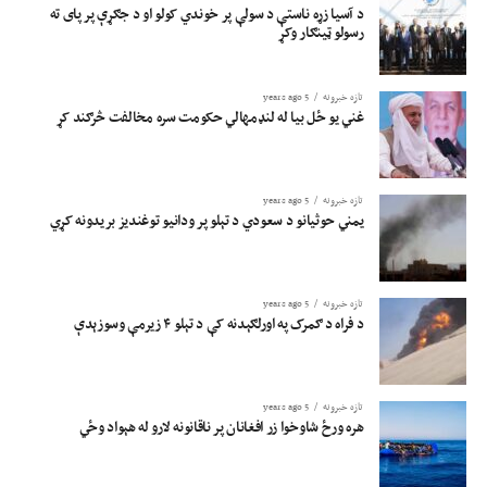
د آسیا زړه ناستې د سولې پر خوندي کولو او د جګړې پر پای ته
رسولو ټینګار وکړ
تازه خبرونه
5 years ago
غني یو ځل بیا له لنډمهالي حکومت سره مخالفت څرګند کړ
تازه خبرونه
5 years ago
یمني حوثیانو د سعودي د تېلو پر ودانیو توغندیز بریدونه کړي
تازه خبرونه
5 years ago
د فراه د ګمرک په اورلګېدنه کې د تېلو ۴ زیرمې وسوزېدې
تازه خبرونه
5 years ago
هره ورځ شاوخوا زر افغانان پر ناقانونه لارو له هېواد وځي