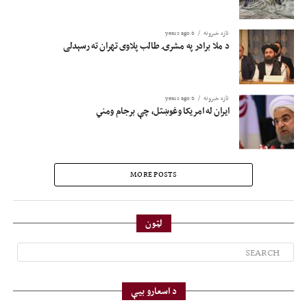
تازه خبرونه
6 years ago
د ملا برادر په مشرۍ طالب پلاوی تهران ته رسېدلی
تازه خبرونه
6 years ago
ایران له امریکا وغوښتل، چې برجام ومني
MORE POSTS
لټون
د اسعارو بیې