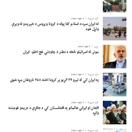
تازه خبرونه
5 years ago
له ایران سره د اسلام کلا پوله د کرونا ویروس د خپرېدو له وېرې
وتړل شوه
نړۍ
5 years ago
مونږ له اسرائیلو څخه د نطنز د چاودنې غچ اخلو- ایران
تازه خبرونه
5 years ago
په ایران کې له تېرو ۲۴ ګړیو پر کرونا اخته ۲۵۸ ناروغان مړه شوي
تازه خبرونه
5 years ago
افغان او ایراني عالمانو په افغانستان کې د جګړې د درېدو غوښتنه
وکړه
تازه خبرونه
5 years ago