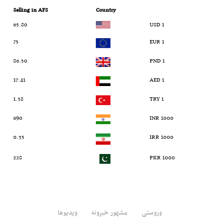
Selling in AFS
Country
65.80
1 USD
75
1 EUR
86.50
1 PND
17.41
1 AED
1.38
1 TRY
690
1000 INR
0.35
1000 IRR
228
1000 PKR
وروستی
مشهور خبرونه
ویدیوها