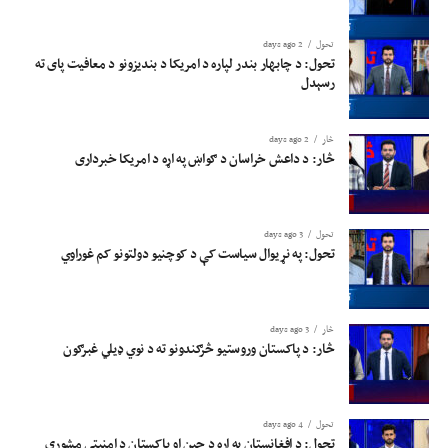
تحول
2 days ago
تحول: د چابهار بندر لپاره د امریکا د بندیزونو د معافیت پای ته
رسېدل
څار
2 days ago
څار: د داعش خراسان د ګواښ په اړه د امریکا خبرداری
تحول
3 days ago
تحول: په نړیوال سیاست کې د کوچنیو دولتونو کم غوراوي
څار
3 days ago
څار: د پاکستان وروستیو څرګندونو ته د نوي ډیلي غبرګون
تحول
4 days ago
تحول: د افغانستان په اړه د چین او پاکستان د امنیتي مشورې