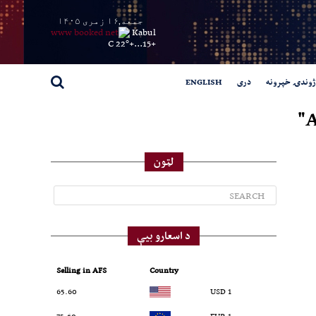
جمعه,۱۶ زمری ۱۴۰۵
Kabul
22° C
+
15...
+
ژوندۍ خپرونه
دری
ENGLISH
A
لټون
د اسعارو بیې
Selling in AFS
Country
65.60
1 USD