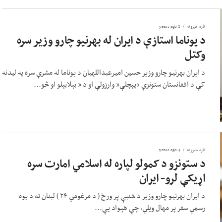
تازه خبرونه
2 years ago
د یوناما استازې د ایران له بهرنیو چارو وزیر سره
وکتل
د ایران بهرنیو چارو وزیر حسین امیرعبداللهیان د یوناما له مشرې سره په لیدنه
کې د افغانستان ستونزې “پېچلې” وارزولې او د ” بېلابېلو او څو...
تازه خبرونه
4 years ago
د ستونزو د کمولو لپاره له اسلامي امارت سره
اړیکې لرو- ایران
د ایران بهرنیو چارو وزیر د شنبې پر ورځ ( د مرغومي ۲۴ ) لبنان ته د یوه
رسمي سفر پر مهال ویلي، چې هېواد یې...