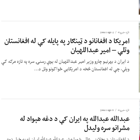
تازه خبرونه
4 years ago
امریکا د افغانانو د ټینګار په پایله کې له افغانستان
وتلې – امیر عبداللهیان
د ایران د بهرنیو چارو وزیر امیر عبداللهیان له یوې رسنۍ سره په تازه مرکه کې
ویلي، چې له افغانستان څخه د امریکايي ځواکونو وتل د...
تازه خبرونه
6 years ago
عبدالله عبدالله په ایران کې د دغه هېواد له
مشرانو سره ولیدل
د افغانستان د پخلاینې عالی شورا مشر عبدالله عبدالله ایران ته په خپل دوه