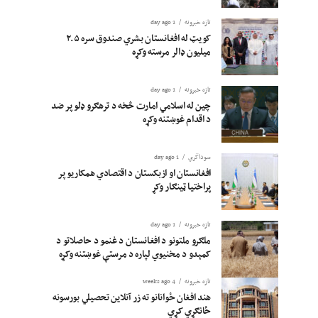
تازه خبرونه
1 day ago
کویټ له افغانستان بشري صندوق سره ۲.۵
میلیون ډالر مرسته وکړه
تازه خبرونه
1 day ago
چین له اسلامي امارت څخه د ترهګرو ډلو پر ضد
د اقدام غوښتنه وکړه
سوداگري
1 day ago
افغانستان او ازبکستان د اقتصادي همکاریو پر
پراختیا ټینګار وکړ
تازه خبرونه
1 day ago
ملګرو ملتونو د افغانستان د غنمو د حاصلاتو د
کمېدو د مخنیوي لپاره د مرستې غوښتنه وکړه
تازه خبرونه
4 weeks ago
هند افغان ځوانانو ته زر آنلاین تحصیلي بورسونه
ځانګړي کړي