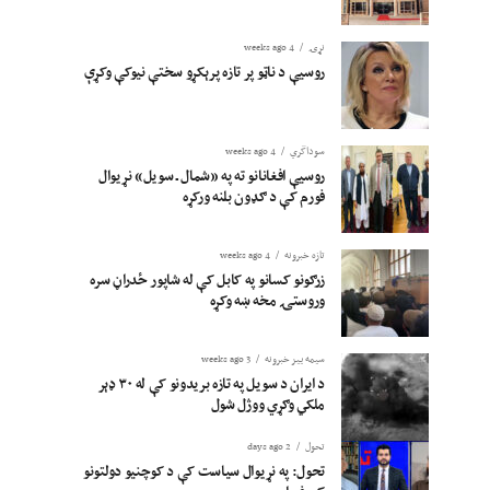
نړۍ
4 weeks ago
روسیې د ناټو پر تازه پرېکړو سختې نیوکې وکړې
سوداگري
4 weeks ago
روسیې افغانانو ته په «شمال ـ سویل» نړیوال
فورم کې د ګډون بلنه ورکړه
تازه خبرونه
4 weeks ago
زرګونو کسانو په کابل کې له شاپور ځدراڼ سره
وروستۍ مخه ښه وکړه
سیمه ییز خبرونه
3 weeks ago
د ایران د سویل په تازه بریدونو کې له ۳۰ ډېر
ملکي وګړي ووژل شول
تحول
2 days ago
تحول: په نړیوال سیاست کې د کوچنیو دولتونو