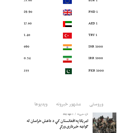
75.60
1 EUR
89.90
1 PND
17.60
1 AED
1.40
1 TRY
690
1000 INR
0.34
1000 IRR
235
1000 PKR
وروستی
مشهور خبرونه
ویدیوها
تازه خبرونه
1 day ago
امریکا په افغانستان کې د داعش خراسان له
ګواښه خبرداری ورکړ