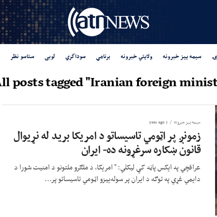
ۍ
سیمه ییز خبرونه
ولایتي خبرونه
برنامې
سوداگري
لوبی
ستاسو نظر
ll posts tagged "Iranian foreign minist
سیمه ییز خبرونه
1 year ago
زمونږ پر اټومي تاسیساتو د امریکا برید له نړیوال
قانون ښکاره سرغړونه ده- ایران
عراقچي په ایکس پاڼه کې لیکلي: " امریکا، د ملګرو ملتونو د امنیت شورا د
دایمي غړي په توګه د ایران پر سوله‌ییزو اټومي تاسیساتو پر...