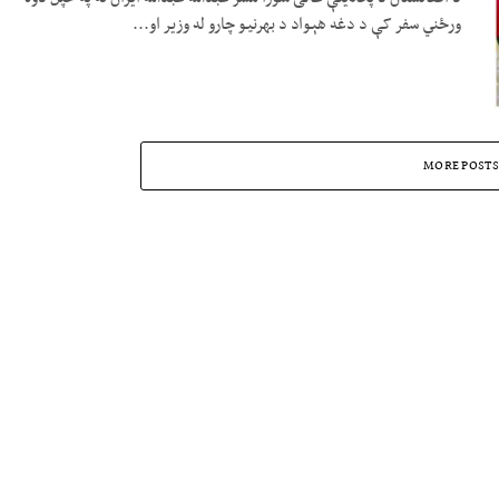
ورځني سفر کې د دغه هېواد د بهرنیو چارو له وزیر او...
MORE POSTS