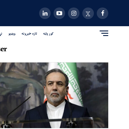
کور پاڼه
تازه خبرونه
ویډیو
نړ
er"