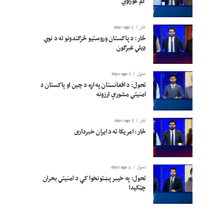
کم غوراوي
څار
2 days ago
څار: د پاکستان وروستیو څرګندونو ته د نوي
ډیلي غبرګون
تحول
3 days ago
تحول: د افغانستان په اړه د چین او پاکستان د
امنیتي مشورې ارزونه
څار
3 days ago
څار: امریکا ته د ایران خبرداری
تحول
4 days ago
تحول: په خیبر پښتونخوا کې د امنیتي بحران
چټکېدا