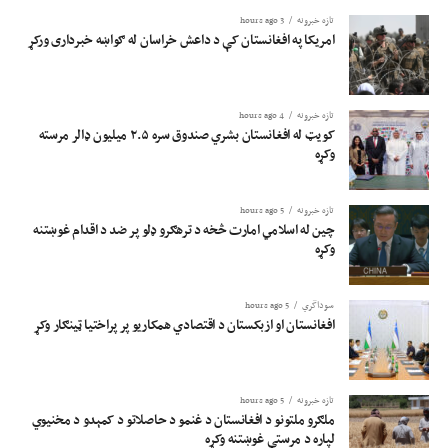
تازه خبرونه
3 hours ago
امریکا په افغانستان کې د داعش خراسان له ګواښه خبرداری ورکړ
تازه خبرونه
4 hours ago
کویټ له افغانستان بشري صندوق سره ۲.۵ میلیون ډالر مرسته
وکړه
تازه خبرونه
5 hours ago
چین له اسلامي امارت څخه د ترهګرو ډلو پر ضد د اقدام غوښتنه
وکړه
سوداگري
5 hours ago
افغانستان او ازبکستان د اقتصادي همکاریو پر پراختیا ټینګار وکړ
تازه خبرونه
5 hours ago
ملګرو ملتونو د افغانستان د غنمو د حاصلاتو د کمېدو د مخنیوي
لپاره د مرستې غوښتنه وکړه