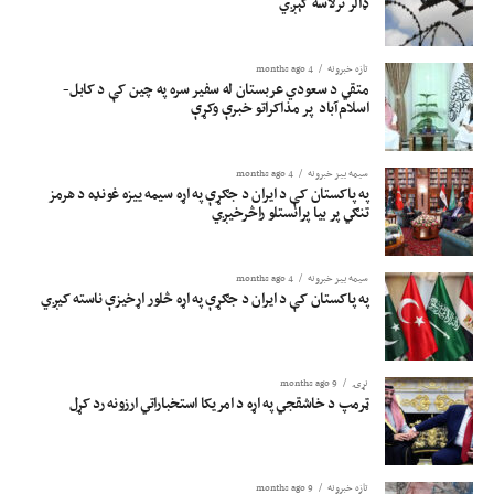
ډالر ترلاسه کېږي
تازه خبرونه
4 months ago
متقي د سعودي عربستان له سفیر سره په چین کې د کابل-
اسلام‌آباد پر مذاکراتو خبرې وکړې
سیمه ییز خبرونه
4 months ago
په پاکستان کې د ایران د جګړې په اړه سیمه ییزه غونډه د هرمز
تنګي پر بیا پرانستلو راڅرخیږي
سیمه ییز خبرونه
4 months ago
په پاکستان کې د ایران د جګړې په اړه څلور اړخیزې ناسته کیږي
نړۍ
9 months ago
ټرمپ د خاشقجي په اړه د امریکا استخباراتي ارزونه رد کړل
تازه خبرونه
9 months ago