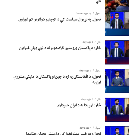
دي
تحول
23 hours ago
تحول: په نړیوال سیاست کې د کوچنیو دولتونو کم غوراوي
څار
1 day ago
څار: د پاکستان وروستیو څرګندونو ته د نوي ډیلي غبرګون
تحول
2 days ago
تحول: د افغانستان په اړه د چین او پاکستان د امنیتي مشورې
ارزونه
څار
2 days ago
څار: امریکا ته د ایران خبرداری
تحول
3 days ago
تحول: په خیبر پښتونخوا کې د امنیتي بحران چټکېدا