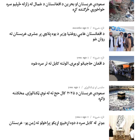
سعودي عربستان او بحرین د افغانستان د شمال له زلزله ځپلیو سره
خواخوږي څرګنده کړه
تازه خبرونه
9 months ago
د افغانستان عامې روغتیا وزیر د یوه پلاوي پر مشرۍ عربستان ته
روان شو
تازه خبرونه
1 year ago
د افغان حاجیانو لومړۍ الوتنه کابل ته تر سره شوه
ساینس او ​​ټیکنالوژي
1 year ago
سعودي عربستان د ۲۰۲۵ کال حج ته له نوې ټکنالوژۍ مخکتنه
وکړه
تازه خبرونه
2 years ago
مونږ له کابل سره د دوه اړخیزو اړیکو پراخولو ته ژمن یو- عربستان