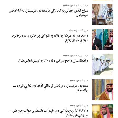
تازه خبرونه
2 years ago
سراج الدین حقاني په کابل کې د سعودي عربستان له شارژدافیر
سره وکتل
نړۍ
2 years ago
د سعودي او امریکا چارواکو په غزه کې پر جګړه او دوه اړخیزې
هوکړې خبرې وکړې
تازه خبرونه
2 years ago
د افغانستان د حج سږ نۍ ونډه ۳۰ زره کسان اعلان شول
نړۍ
3 years ago
سعودي عربستان د بریکس نړیوالې اقتصادي ټولنې غړیتوب
ترلاسه کړ
نړۍ
3 years ago
د ۱۹۶۷ کال په پولو کې دې خپلواک فلسطیني دولت جوړ شي –
سعودي عربستان