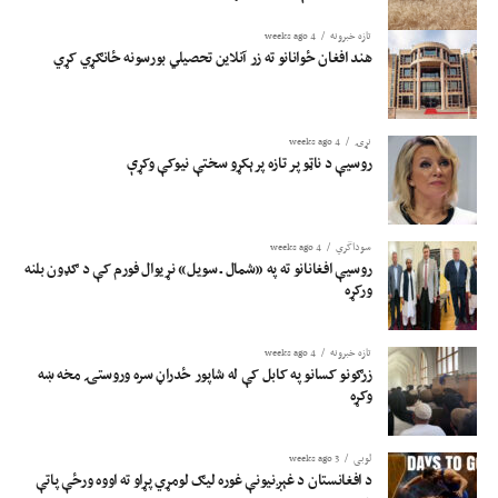
تازه خبرونه
4 weeks ago
هند افغان ځوانانو ته زر آنلاین تحصیلي بورسونه ځانګړي کړي
نړۍ
4 weeks ago
روسیې د ناټو پر تازه پرېکړو سختې نیوکې وکړې
سوداگري
4 weeks ago
روسیې افغانانو ته په «شمال ـ سویل» نړیوال فورم کې د ګډون بلنه
ورکړه
تازه خبرونه
4 weeks ago
زرګونو کسانو په کابل کې له شاپور ځدراڼ سره وروستۍ مخه ښه
وکړه
لوبی
3 weeks ago
د افغانستان د غېږنیونې غوره لیګ لومړي پړاو ته اووه ورځې پاتې