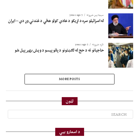
سیمه ییز خبرونه
3 years ago
له اسرائیلو سره د اړیکو د عادي کولو هڅې د غندنې وړ دي – ایران
تازه خبرونه
3 years ago
حاجیانو ته د حج له لګښتونو د پاتو پیسو د وېش بهیر پیل شو
MORE POSTS
لټون
د اسعارو بیې