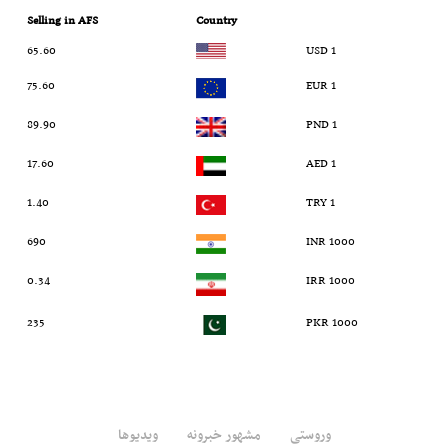
Selling in AFS
Country
65.60
1 USD
75.60
1 EUR
89.90
1 PND
17.60
1 AED
1.40
1 TRY
690
1000 INR
0.34
1000 IRR
235
1000 PKR
وروستی
مشهور خبرونه
ویدیوها