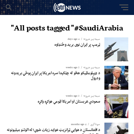
All posts tagged "#SaudiArabia"
سیمه ییز خبرونه
4 days ago
ټرمپ پر ایران نوی برید وځنډاوه
سیمه ییز خبرونه
2 weeks ago
د ډیپلوماټیکو هڅو له چټکېدا سره امریکا پر ایران پوځي بریدونه
ودرول
سیمه ییز خبرونه
2 weeks ago
سعودي عربستان او امریکا اټومي هوکړه وکړه
سوداگري
4 months ago
د افغانستان د هوايي ټرانزیټ عواید زیات شوي؛ له الوتنو میلیونونه