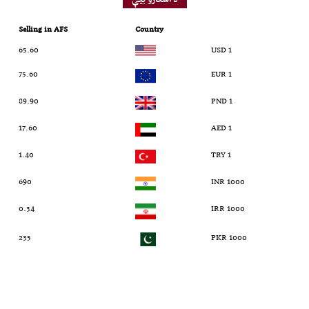
Selling in AFS
Country
65.60
1 USD
75.60
1 EUR
89.90
1 PND
17.60
1 AED
1.40
1 TRY
690
1000 INR
0.34
1000 IRR
235
1000 PKR