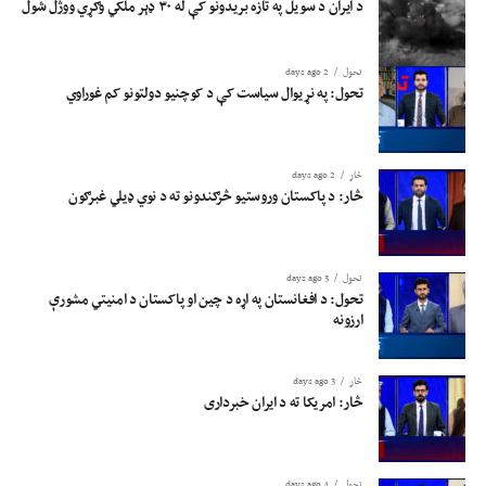
د ایران د سویل په تازه بریدونو کې له ۳۰ ډېر ملکي وګړي ووژل شول
تحول
2 days ago
تحول: په نړیوال سیاست کې د کوچنیو دولتونو کم غوراوي
څار
2 days ago
څار: د پاکستان وروستیو څرګندونو ته د نوي ډیلي غبرګون
تحول
3 days ago
تحول: د افغانستان په اړه د چین او پاکستان د امنیتي مشورې
ارزونه
څار
3 days ago
څار: امریکا ته د ایران خبرداری
تحول
4 days ago