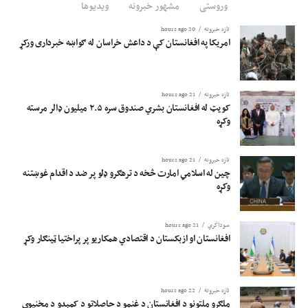
وروستی
مشهور خبرونه
ویدیوها
تازه خبرونه
20 hours ago
امریکا په افغانستان کې د داعش خراسان له ګواښه خبرداری ورکړ
تازه خبرونه
21 hours ago
کویټ له افغانستان بشري صندوق سره ۲.۵ میلیون ډالر مرسته
وکړه
تازه خبرونه
21 hours ago
چین له اسلامي امارت څخه د ترهګرو ډلو پر ضد د اقدام غوښتنه
وکړه
سوداگري
21 hours ago
افغانستان او ازبکستان د اقتصادي همکاریو پر پراختیا ټینګار وکړ
تازه خبرونه
22 hours ago
ملګرو ملتونو د افغانستان د غنمو د حاصلاتو د کمېدو د مخنیوي