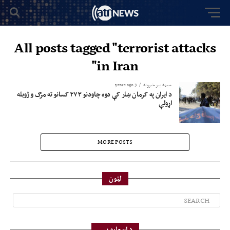
All posts tagged "terrorist attacks
in Iran"
سیمه ییز خبرونه
3 years ago
د ایران په کرمان ښار کې دوه چاودنو ۲۷۳ کسانو ته مرګ و ژوبله
اړولې
MORE POSTS
لټون
د اسعارو بیې