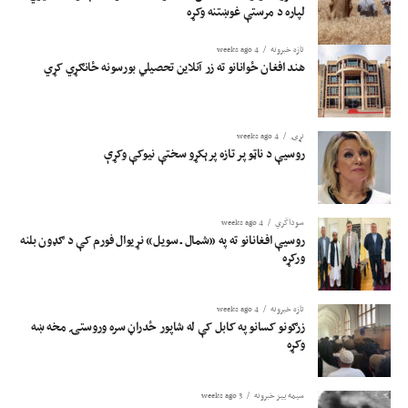
لپاره د مرستې غوښتنه وکړه
تازه خبرونه
4 weeks ago
هند افغان ځوانانو ته زر آنلاین تحصیلي بورسونه ځانګړي کړي
نړۍ
4 weeks ago
روسیې د ناټو پر تازه پرېکړو سختې نیوکې وکړې
سوداگري
4 weeks ago
روسیې افغانانو ته په «شمال ـ سویل» نړیوال فورم کې د ګډون بلنه
ورکړه
تازه خبرونه
4 weeks ago
زرګونو کسانو په کابل کې له شاپور ځدراڼ سره وروستۍ مخه ښه
وکړه
سیمه ییز خبرونه
3 weeks ago