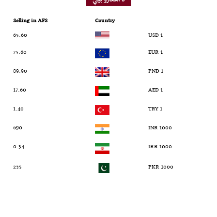
Selling in AFS
Country
65.60
1 USD
75.60
1 EUR
89.90
1 PND
17.60
1 AED
1.40
1 TRY
690
1000 INR
0.34
1000 IRR
235
1000 PKR