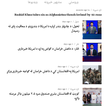
وروستی
مشهور خبرونه
ویدیوها
تازه خبرونه
54 minutes ago
Rashid Khan takes six as Afghanistan thrash Ireland by 92 runs
تحول
2 days ago
تحول: د چابهار بندر لپاره د امریکا د بندیزونو د معافیت پای ته
رسېدل
څار
2 days ago
څار: د داعش خراسان د ګواښ په اړه د امریکا خبرداری
تازه خبرونه
2 days ago
امریکا په افغانستان کې د داعش خراسان له ګواښه خبرداری ورکړ
تازه خبرونه
2 days ago
کویټ له افغانستان بشري صندوق سره ۲.۵ میلیون ډالر مرسته
وکړه