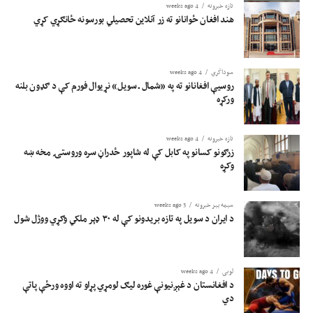
تازه خبرونه
4 weeks ago
هند افغان ځوانانو ته زر آنلاین تحصیلي بورسونه ځانګړي کړي
سوداگري
4 weeks ago
روسیې افغانانو ته په «شمال ـ سویل» نړیوال فورم کې د ګډون بلنه
ورکړه
تازه خبرونه
4 weeks ago
زرګونو کسانو په کابل کې له شاپور ځدراڼ سره وروستۍ مخه ښه
وکړه
سیمه ییز خبرونه
3 weeks ago
د ایران د سویل په تازه بریدونو کې له ۳۰ ډېر ملکي وګړي ووژل شول
لوبی
4 weeks ago
د افغانستان د غېږنیونې غوره لیګ لومړي پړاو ته اووه ورځې پاتې
دي