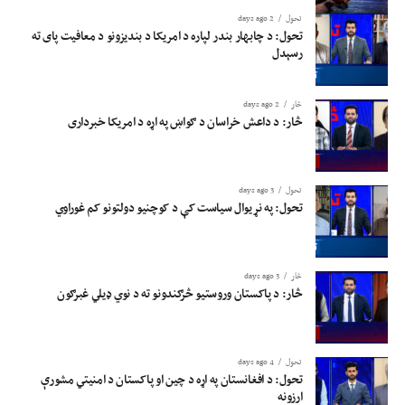
تحول
2 days ago
تحول: د چابهار بندر لپاره د امریکا د بندیزونو د معافیت پای ته
رسېدل
څار
2 days ago
څار: د داعش خراسان د ګواښ په اړه د امریکا خبرداری
تحول
3 days ago
تحول: په نړیوال سیاست کې د کوچنیو دولتونو کم غوراوي
څار
3 days ago
څار: د پاکستان وروستیو څرګندونو ته د نوي ډیلي غبرګون
تحول
4 days ago
تحول: د افغانستان په اړه د چین او پاکستان د امنیتي مشورې
ارزونه