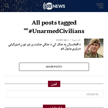
All posts tagged
"#UnarmedCivilians"
تازه خبرونه
4 months ago
د افغانستان په جنګ کې د جنګي جنایت پر تور تورن اسټرالیایي
سرتېري ونیول شو
MORE POSTS
لټون
د اسعارو بیې