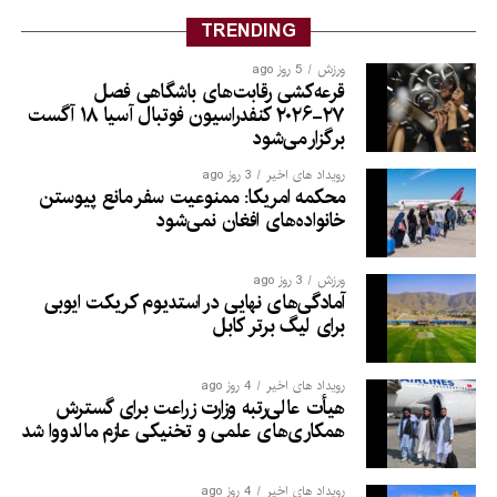
TRENDING
ورزش
5 روز ago
قرعه‌کشی رقابت‌های باشگاهی فصل
۲۷-۲۰۲۶ کنفدراسیون فوتبال آسیا ۱۸ آگست
برگزار می‌شود
رویداد های اخیر
3 روز ago
محکمه امریکا: ممنوعیت سفر مانع پیوستن
خانواده‌های افغان نمی‌شود
ورزش
3 روز ago
آمادگی‌های نهایی در استدیوم کریکت ایوبی
برای لیگ برتر کابل
رویداد های اخیر
4 روز ago
هیأت عالی‌رتبه وزارت زراعت برای گسترش
همکاری‌های علمی و تخنیکی عازم مالدووا شد
رویداد های اخیر
4 روز ago