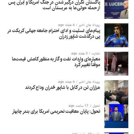
پاکستان نگران درگیر شدن در جنگ امریکا و ایران پس
از حمله حوثی‌ها به عربستان است
رویداد های اخیر
4 هفته ago
پیام‌های تسلیت و ادای احترام جامعه جهانی کریکت در
پی درگذشت شاپور زدران
تجارت
3 هفته ago
معیارهای واردات نفت و گاز به منظور کاهش قیمت‌ها
موقتاً تغییر کرد
رویداد های اخیر
4 هفته ago
هزاران تن در کابل با شاپور ځدران وداع کردند
تحول
17 ساعت ago
تحول: پایان معافیت تحریمی امریکا برای بندر چابهار