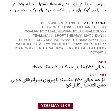
تیم ملی امریکا در بازی بعدی به مصاف استرالیا خواهد رفت، در
حالی‌که پاراگوئه برای جبران شکست خود برابر ترکیه آماده می‌شود.
#BREAKINGSPORTS
RELATED TOPICS:
#FIFAWORLDCUP
#CHRISTIANPULISIC
#GOAL
#FOOTBALLNEWS
#FOLARINBALOGUN
#TEAMUSA
#SPORTSNEWS
#MATCHDAY
#USMNT
#USAVSPARAGUAY
#TRENDINGSPORTS
#WORLDCUPSTART
#WORLDCUP2026
#WORLDCUP
USA
SOCCER
PARAGUAY
FOOTBALL
FEATURED
VICTORY
UP NEX
ام جهانی ۲۰۲۶- استرالیا ترکیه را ۲–۰ شکست داد
DON'T MISS
آغاز جام جهانی ۲۰۲۶؛ مکسیکو با پیروزی برابر آفریقای جنوبی
جشن افتتاحیه را کامل کرد
YOU MAY LIKE