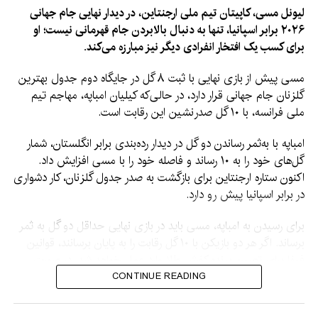
لیونل مسی، کاپیتان تیم ملی ارجنتاین، در دیدار نهایی جام جهانی
۲۰۲۶ برابر اسپانیا، تنها به دنبال بالابردن جام قهرمانی نیست؛ او
برای کسب یک افتخار انفرادی دیگر نیز مبارزه می‌کند.
مسی پیش از بازی نهایی با ثبت ۸ گل در جایگاه دوم جدول بهترین
گلزنان جام جهانی قرار دارد، در حالی‌که کیلیان امباپه، مهاجم تیم
ملی فرانسه، با ۱۰ گل صدرنشین این رقابت است.
امباپه با به‌ثمر رساندن دو گل در دیدار رده‌بندی برابر انگلستان، شمار
گل‌های خود را به ۱۰ رساند و فاصله خود را با مسی افزایش داد.
اکنون ستاره ارجنتاین برای بازگشت به صدر جدول گلزنان، کار دشواری
در برابر اسپانیا پیش رو دارد.
برای رسیدن به امباپه، مسی باید در بازی نهایی حداقل دو گل به ثمر
برساند. اگر هر دو بازیکن با ۱۰ گل رقابت را به پایان برسانند، قوانین
فیفا برای تعیین برنده کفش طلا وارد عمل خواهد شد. در صورت
برابری تعداد گل‌ها و پاس گل‌ها، بازیکنی که در زمان کمتری به این
CONTINUE READING
آمار رسیده باشد، برنده خواهد شد؛ معیاری که می‌تواند به سود مسی
تمام شود.