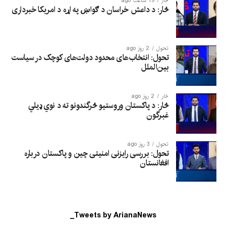
څار
19 ساعت ago
څار: د داعش خراسان د ګواښ په اړه د امریکا خبرداری
تحول
2 روز ago
تحول: انتخاب‌های محدود دولت‌های کوچک در سیاست
بین‌الملل
څار
2 روز ago
څار: د پاکستان وروستیو څرگندونو ته د نوي ډیلي
غبرگون
تحول
3 روز ago
تحول: بررسی رایزنی امنیتی چین و پاکستان درباره
افغانستان
Tweets by ArianaNews_