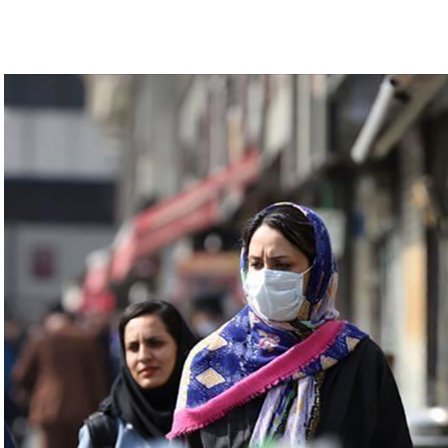
ه اضطراری برای پانزدهمین بار تشکیل جلسه داد و به من
دهم. من این توصیه را پذیرفتم. بنابراین با امیدواری
مورد بررسی قرار گرفت و براساس تجزیه و تحلیل دقیق
ف بالاترین سطح هشدار به معنای پایان خطر نیست و گفت
بازگردانده شود.