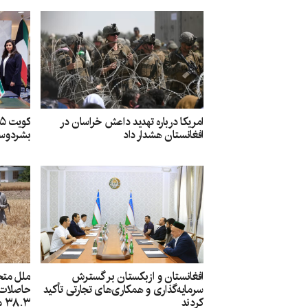
امریکا درباره تهدید داعش خراسان در
افغانستان هشدار داد
بشردوست
افغانستان و ازبکستان بر گسترش
ملل متح
سرمایه‌گذاری و همکاری‌های تجارتی تأکید
حاصلات گ
کردند
۳۸.۳ میلیون دالر کمک شد