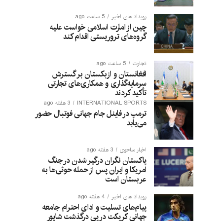
رویداد های اخیر
5 ساعت ago
چین از امارت اسلامی خواست علیه
گروه‌های تروریستی اقدام کند
تجارت
5 ساعت ago
افغانستان و ازبکستان بر گسترش
سرمایه‌گذاری و همکاری‌های تجارتی
تأکید کردند
INTERNATIONAL SPORTS
3 هفته ago
ترمپ در فاینل جام جهانی فوتبال حضور
می‌یابد
اخبار ساحوی
3 هفته ago
پاکستان نگران درگیر شدن در جنگ
امریکا و ایران پس از حمله حوثی‌ها به
عربستان است
رویداد های اخیر
4 هفته ago
پیام‌های تسلیت و ادای احترام جامعه
جهانی کریکت در پی درگذشت شاپور