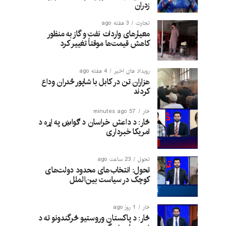
زدران
تجارت
3 هفته ago
معیارهای واردات نفت و گاز به منظور
کاهش قیمت‌ها موقتاً تغییر کرد
رویداد های اخیر
4 هفته ago
هزاران تن در کابل با شاپور ځدران وداع
کردند
څار
57 minutes ago
څار: د داعش خراسان د ګواښ په اړه د
امریکا خبرداری
تحول
23 ساعت ago
تحول: انتخاب‌های محدود دولت‌های
کوچک در سیاست بین‌الملل
څار
1 روز ago
څار: د پاکستان وروستیو څرگندونو ته د