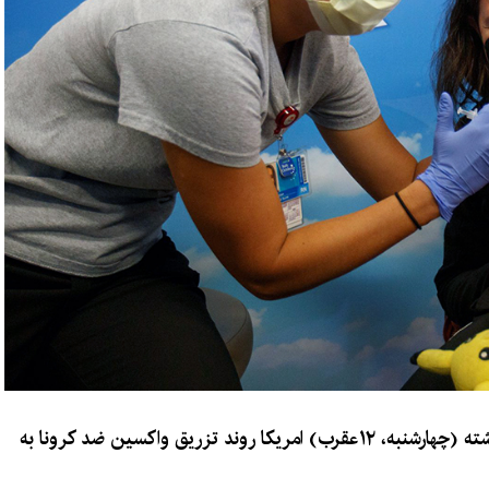
خبرگزاری رویترز گزارش کرده است که روز گذشته (چهارشنبه، ۱۲عقرب) امریکا روند تزریق واکسین ضد کرونا به