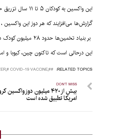
این واکسین به کودکان ۵ تا ۱۱ سال تزریق خوهند شد.
گزارش‌ها می‌افزایند که هر دوز این واکسین ، یک سوم د
بر بنیاد تخمین‌ها حدود ۲۸ میلیون کودک در امریکا واجد شرایط، این واکسین را دریافت خواهند کرد.
این درحالی است که تاکنون چین، کیوبا و امار
#COVID-19 VACCINE٬ #PFIZER٬ FEATURED٬ U.S.٬ YOUNG CHILDREN
RELATED TOPICS:
DON'T MISS
بیش از ۴۲۰ میلیون دوز واکسین کر
امریکا تطبیق شده است