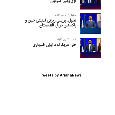
نوي ډیلي غبرگون
تحول
2 روز ago
تحول: بررسی رایزنی امنیتی چین و
پاکستان درباره افغانستان
څار
2 روز ago
څار: امریکا ته د ایران خبرداری
Tweets by ArianaNews_