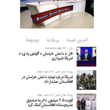
آخرین خبرها
پربازدید
ویدیوها
څار
57 minutes ago
څار: د داعش خراسان د ګواښ په اړه د
امریکا خبرداری
رویداد های اخیر
4 ساعت ago
امریکا درباره تهدید داعش خراسان در
افغانستان هشدار داد
رویداد های اخیر
5 ساعت ago
کویت ۲.۵ میلیون دالر به صندوق
بشردوستانه افغانستان کمک کرد