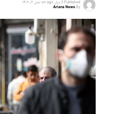
جنوری ۲۰۲۱ بود، به بیش از۳۵۰۰ نفر در ۲۴ اپریل ۲۰۲۳ کاهش یافته است.
Published
3 سال ago
on
حمل ۷, ۱۴۰۲
Ariana News
By
رییس سازمان جهانی صحت گفته است: «دیروز کمیت
توصیه کرد که به وضعیت اضطراری صحت عمومی پایان 
زیاد اعلام می‌کنم که کووید-۱۹ به عنوان یک وضعیت اضطراری صحی جهانی پایان یافته است.»
او همچنین افزود: «این تصمیم برای مدتی با دقت 
معلومات اتخاذ شد.»
با این حال، آقای تدروس هشدار داده است که حذ
که وضعیت اضطراری می‌تواند در صورت تغییر شرایط 