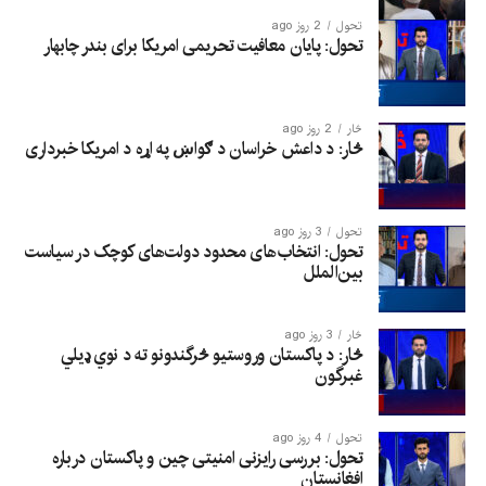
تحول
2 روز ago
تحول: پایان معافیت تحریمی امریکا برای بندر چابهار
څار
2 روز ago
څار: د داعش خراسان د ګواښ په اړه د امریکا خبرداری
تحول
3 روز ago
تحول: انتخاب‌های محدود دولت‌های کوچک در سیاست
بین‌الملل
څار
3 روز ago
څار: د پاکستان وروستیو څرگندونو ته د نوي ډیلي
غبرگون
تحول
4 روز ago
تحول: بررسی رایزنی امنیتی چین و پاکستان درباره
افغانستان