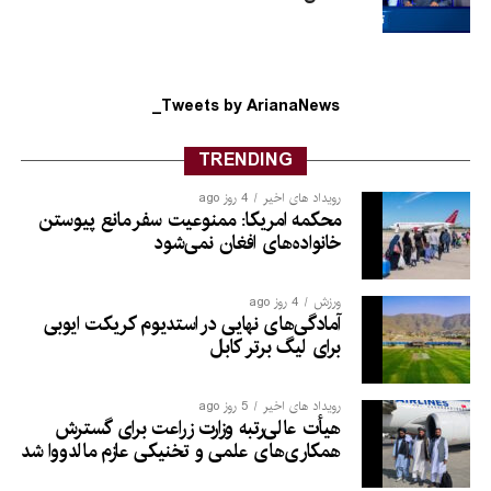
Tweets by ArianaNews_
TRENDING
رویداد های اخیر
4 روز ago
محکمه امریکا: ممنوعیت سفر مانع پیوستن
خانواده‌های افغان نمی‌شود
ورزش
4 روز ago
آمادگی‌های نهایی در استدیوم کریکت ایوبی
برای لیگ برتر کابل
رویداد های اخیر
5 روز ago
هیأت عالی‌رتبه وزارت زراعت برای گسترش
همکاری‌های علمی و تخنیکی عازم مالدووا شد