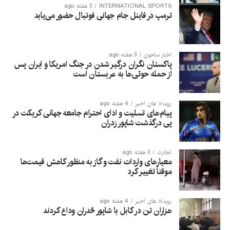
INTERNATIONAL SPORTS
3 هفته ago
ترمپ در فاینل جام جهانی فوتبال حضور می‌یابد
اخبار ساحوی
3 هفته ago
پاکستان نگران درگیر شدن در جنگ امریکا و ایران پس
از حمله حوثی‌ها به عربستان است
رویداد های اخیر
4 هفته ago
پیام‌های تسلیت و ادای احترام جامعه جهانی کریکت در
پی درگذشت شاپور زدران
تجارت
3 هفته ago
معیارهای واردات نفت و گاز به منظور کاهش قیمت‌ها
موقتاً تغییر کرد
رویداد های اخیر
4 هفته ago
هزاران تن در کابل با شاپور ځدران وداع کردند