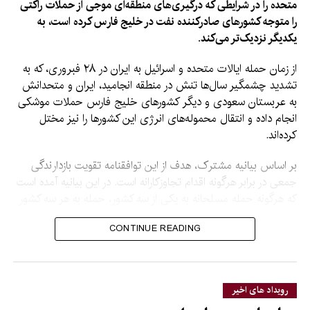
متحده را در شرایطی که درگیری‌های منطقه‌ای موجی از حملات راکتی
را متوجه کشورهای صادرکننده نفت در خلیج فارس کرده است، به
یکدیگر نزدیک‌تر می‌کند.
از زمان حمله ایالات متحده و اسرائیل به ایران در ۲۸ فبروری، که به
تشدید چشمگیر سال‌ها تنش در منطقه انجامید، ایران و متحدانش
به عربستان سعودی و دیگر کشورهای خلیج فارس حملات موشکی
انجام داده و انتقال محموله‌های انرژی این کشورها را نیز مختل
کرده‌اند.
بر اساس بیانیه مشترک، هدف از این توافقنامه تقویت بازدارندگی
جمعی در برابر هرگونه اقدام تجاوزکارانه است. در این بیانیه آمده است
که هرگونه حمله مسلحانه به یکی از سه کشور، حمله به هر سه کشور
تلقی خواهد شد.
CONTINUE READING
در حالی که در بیانیه جزئیاتی درباره تعهدات یا مسئولیت‌های هر یک
از طرف‌ها در چارچوب آنچه «توافقنامه مشترک دفاعی مکه» نامیده
شده، ارائه نشده است، تأکید شده که این پیمان با هدف تقویت امنیت
رویداد های اخیر
جمعی و ترویج صلح، امنیت و ثبات در منطقه و فراتر از آن منعقد