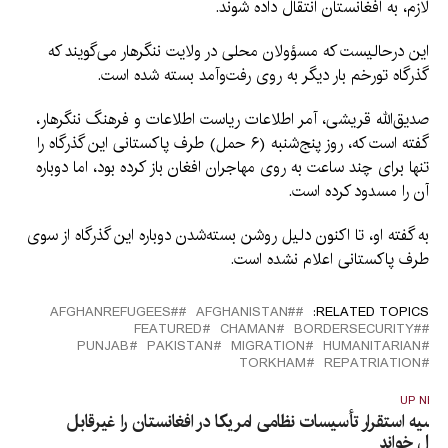
لازم، به افغانستان انتقال داده شوند.
این درحالیست که مسؤولان محلی در ولایت ننگرهار می‌گویند که
گذرگاه تورخم بار دیگر به روی رفت‌وآمد بسته شده است.
صدیق‌الله قریشی، آمر اطلاعات ریاست اطلاعات و فرهنگ ننگرهار،
گفته است که، روز پنج‌شنبه (۶ حمل) طرف پاکستانی این گذرگاه را
تنها برای چند ساعت به روی مهاجران افغان باز کرده بود، اما دوباره
آن را مسدود کرده است.
به گفته او، تا اکنون دلیل روشن بسته‌شدن دوباره این گذرگاه از سوی
طرف پاکستانی اعلام نشده است.
#AFGHANREFUGEES
#َAFGHANISTAN
RELATED TOPICS:
FEATURED
CHAMAN
#BORDERSECURITY
PUNJAB
PAKISTAN
MIGRATION
HUMANITARIAN
TORKHAM
REPATRIATION
UP NEX
وسیه استقرار تأسیسات نظامی امریکا در افغانستان را غیرقابل
بول خواند