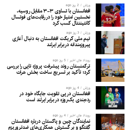
ورزش
2 روز ago
افغانستان با تساوی ۳-۳ مقابل روسیه،
نخستین امتیاز خود را در رقابت‌های فوتسال
کانتیننتال کسب کرد
ورزش
3 روز ago
تیم ملی کریکت افغانستان به دنبال آغازی
پیروزمندانه دربرابر ایرلند
رویداد های اخیر
5 روز ago
ترکمنستان روند پیشرفت پروژه تاپی را بررسی
کرد؛ تأکید بر تسریع ساخت بخش هرات
ورزش
4 روز ago
افغانستان در پی تقویت جایگاه خود در
رده‌بندی یک‌روزه در برابر ایرلند است
رویداد های اخیر
4 روز ago
نمایندگان چین و پاکستان درباره افغانستان
گفتگو و بر گسترش همکاری‌های ضدتروریزم