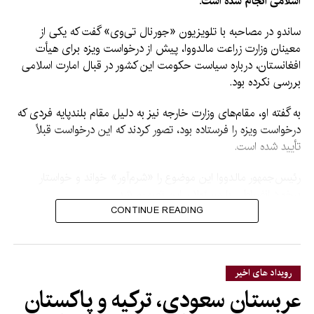
اسلامی انجام شده است.
ساندو در مصاحبه با تلویزیون «جورنال تی‌وی» گفت که یکی از
معینان وزارت زراعت مالدووا، پیش از درخواست ویزه برای هیأت
افغانستان، درباره سیاست حکومت این کشور در قبال امارت اسلامی
بررسی نکرده بود.
به گفته او، مقام‌های وزارت خارجه نیز به دلیل مقام بلندپایه فردی که
درخواست ویزه را فرستاده بود، تصور کردند که این درخواست قبلاً
تأیید شده است.
رئیس‌جمهور مالدووا این موضوع را «شرم‌آور» خواند و خواستار
برخورد انضباطی با مسئولان این تصمیم شد.
CONTINUE READING
ساندو گفت: «براساس اطلاعاتی که در اختیار دارم، یکی از معینان
وزارت زراعت بررسی نکرده بود که سیاست جمهوری مالدووا در قبال
رژیم افغانستان چیست. این موضوع عجیب است.»
رویداد های اخیر
او افزود که حکومت به وی گفته است با هدف جلوگیری از تکرار
عربستان سعودی، ترکیه و پاکستان
چنین مواردی، با مقام‌های مسئول برخورد انضباطی خواهد شد.