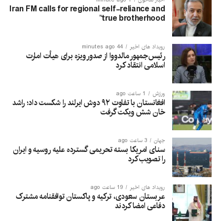
Iran FM calls for regional self-reliance and
‘true brotherhood’
رویداد های اخیر
44 minutes ago
رئیس‌جمهور مالدووا از صدور ویزه برای هیأت امارت
اسلامی انتقاد کرد
ورزش
1 ساعت ago
افغانستان با تفاوت ۹۲ دوش ایرلند را شکست داد؛ راشد
خان شش ویکت گرفت
جهان
3 ساعت ago
سنای امریکا بسته تحریمی گسترده علیه روسیه و ایران
را تصویب کرد
رویداد های اخیر
19 ساعت ago
عربستان سعودی، ترکیه و پاکستان توافقنامه مشترک
دفاعی امضا کردند