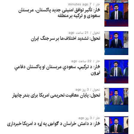
څار
7 minutes ago
څار: تأثیر توافق امنیتی جدید پاکستان، عربستان
سعودی و ترکیه بر منطقه
تحول
21 ساعت ago
تحول: تشدید اختلاف‌ها بر سر جنگ ایران
څار
22 ساعت ago
څار: د ترکیې، سعودي عربستان او پاکستان دفاعي
تړون
تحول
3 روز ago
تحول: پایان معافیت تحریمی امریکا برای بندر چابهار
څار
3 روز ago
څار: د داعش خراسان د ګواښ په اړه د امریکا خبرداری