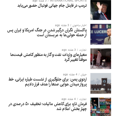
INTERNATIONAL SPORTS
3 هفته ago
ترمپ در فاینل جام جهانی فوتبال حضور می‌یابد
اخبار ساحوی
3 هفته ago
پاکستان نگران درگیر شدن در جنگ امریکا و ایران پس
از حمله حوثی‌ها به عربستان است
تجارت
3 هفته ago
معیارهای واردات نفت و گاز به منظور کاهش قیمت‌ها
موقتاً تغییر کرد
جهان
4 هفته ago
اردوی یمن: برای جلوگیری از نشست طیاره ایرانی، خط
پرواز میدان هوایی صنعا را هدف قرار دادیم
تجارت
4 هفته ago
فرمان تازه برای کاهش مالیات؛ تخفیف ۵۰ درصدی در
چهار بخش اعلام شد