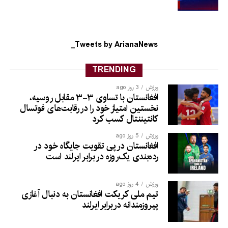
Tweets by ArianaNews_
TRENDING
ورزش
3 روز ago
افغانستان با تساوی ۳-۳ مقابل روسیه،
نخستین امتیاز خود را در رقابت‌های فوتسال
کانتیننتال کسب کرد
ورزش
5 روز ago
افغانستان در پی تقویت جایگاه خود در
رده‌بندی یک‌روزه در برابر ایرلند است
ورزش
4 روز ago
تیم ملی کریکت افغانستان به دنبال آغازی
پیروزمندانه دربرابر ایرلند