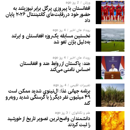
ورزش
2 روز ago
افغانستان با پیروزی پرگل برابر نیوزیلند به
حضور خود در رقابت‌های کانتیننتال ۲۰۲۶ پایان
داد
رویداد های اخیر
4 روز ago
نخستین مسابقه یک‌روزه افغانستان و ایرلند
به‌دلیل باران لغو شد
رویداد های اخیر
4 روز ago
هند: پاکستان از روابط هند و افغانستان
احساس ناامنی می‌کند
تغییرات اقلیمی
4 روز ago
برنامه جهانی غذا: ال‌نینوی شدید ممکن است
۴۹ میلیون نفر دیگر را با گرسنگی شدید روبه‌رو
کند
علم و تکنالوژی
3 روز ago
دانشمندان واضح‌ترین تصویر تاریخ از خورشید
را ثبت کردند