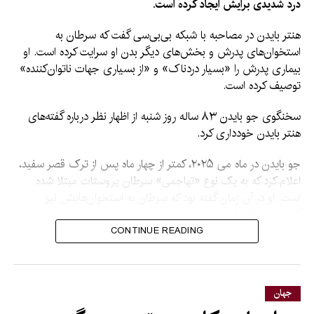
درد شدیدی برایش ایجاد کرده است.
هنتر بایدن در مصاحبه با شبکه بی‌بی‌سی گفت که سرطان به
استخوان‌های پدرش و بخش‌های دیگر بدن او سرایت کرده است. او
بیماری پدرش را «بسیار دردناک» و «از بسیاری جهات ناتوان‌کننده»
توصیف کرده است.
سخنگوی جو بایدن ۸۳ ساله روز شنبه از اظهار نظر درباره گفته‌های
هنتر بایدن خودداری کرد.
جو بایدن در ماه می ۲۰۲۵، کمتر از چهار ماه پس از ترک قصر سفید،
اعلام کرد که به یک نوع «تهاجمی» سرطان پروستات مبتلا شده
است. او در آن زمان گفته بود که سرطان به استخوان‌هایش نیز
گسترش یافته است.
CONTINUE READING
سخنگوی بایدن در ماه اکتوبر گفته بود که او تحت تداوی رادیوتراپی و
هورمونی قرار دارد.
بایدن پس از پیروزی در انتخابات ریاست‌جمهوری سال ۲۰۲۰،
جهان
مسن‌ترین فردی بود که به ریاست‌جمهوری امریکا انتخاب شد.