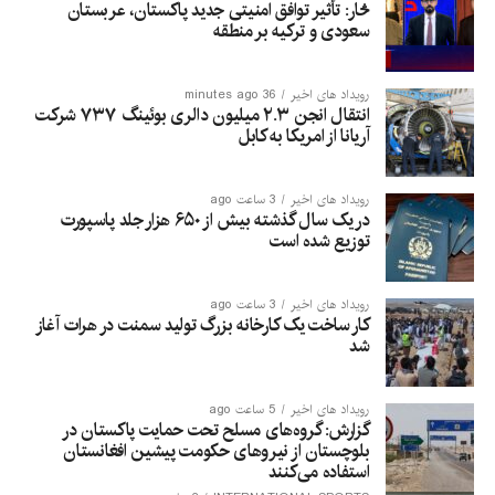
څار: تأثیر توافق امنیتی جدید پاکستان، عربستان
سعودی و ترکیه بر منطقه
رویداد های اخیر
36 minutes ago
انتقال انجن ۲.۳ میلیون دالری بوئینگ ۷۳۷ شرکت
آریانا از امریکا به کابل
رویداد های اخیر
3 ساعت ago
در یک سال گذشته بیش از ۶۵۰ هزار جلد پاسپورت
توزیع شده است
رویداد های اخیر
3 ساعت ago
کار ساخت یک کارخانه بزرگ تولید سمنت در هرات آغاز
شد
رویداد های اخیر
5 ساعت ago
گزارش: گروه‌های مسلح تحت حمایت پاکستان در
بلوچستان از نیروهای حکومت پیشین افغانستان
استفاده می‌کنند