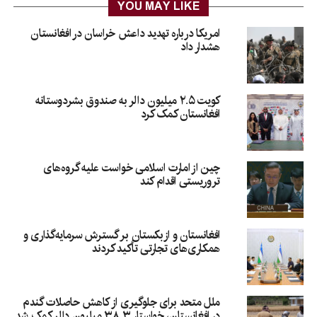
YOU MAY LIKE
امریکا درباره تهدید داعش خراسان در افغانستان
هشدار داد
کویت ۲.۵ میلیون دالر به صندوق بشردوستانه
افغانستان کمک کرد
چین از امارت اسلامی خواست علیه گروه‌های
تروریستی اقدام کند
افغانستان و ازبکستان بر گسترش سرمایه‌گذاری و
همکاری‌های تجارتی تأکید کردند
ملل متحد برای جلوگیری از کاهش حاصلات گندم
در افغانستان، خواستار ۳۸.۳ میلیون دالر کمک شد