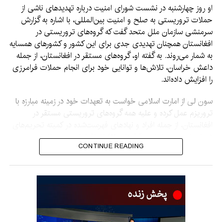
او روز چهارشنبه در نشست شورای امنیت درباره تهدیدهای ناشی از
حملات تروریستی به صلح و امنیت بین‌المللی، با اشاره به گزارش
سرمنشی سازمان ملل متحد گفت که گروه‌های تروریستی در
افغانستان همچنان تهدیدی جدی برای این کشور و کشورهای همسایه
به شمار می‌روند. به گفته او، گروه‌های مستقر در افغانستان، از جمله
داعش خراسان، تلاش‌ها و توانایی خود برای انجام حملات فرامرزی
را افزایش داده‌اند.
سون لی از امارت اسلامی خواست به تعهدات خود در زمینه مبارزه با
تروریزم عمل کرده و علیه همه گروه‌های تروریستی مستقر در
افغانستان، از جمله افراد و نهادهای فهرست‌شده در کمیته تحریم‌های
شورای امنیت بر اساس قطعنامه ۱۲۶۷، اقدامات جدی انجام دهد.
CONTINUE READING
او هشدار داد که نباید اجازه داده شود افغانستان دوباره به محل رشد و
گسترش تروریزم تبدیل شود.
نماینده چین همچنین گفت جامعه جهانی باید به افغانستان در
بازسازی اقتصاد و بهبود زندگی مردم کمک کند تا زمینه‌های
شکل‌گیری تروریزم از بین برود.