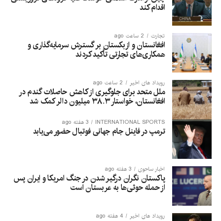
اقدام کند
تجارت
2 ساعت ago
افغانستان و ازبکستان بر گسترش سرمایه‌گذاری و
همکاری‌های تجارتی تأکید کردند
رویداد های اخیر
2 ساعت ago
ملل متحد برای جلوگیری از کاهش حاصلات گندم در
افغانستان، خواستار ۳۸.۳ میلیون دالر کمک شد
INTERNATIONAL SPORTS
3 هفته ago
ترمپ در فاینل جام جهانی فوتبال حضور می‌یابد
اخبار ساحوی
3 هفته ago
پاکستان نگران درگیر شدن در جنگ امریکا و ایران پس
از حمله حوثی‌ها به عربستان است
رویداد های اخیر
4 هفته ago