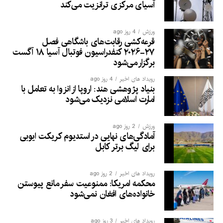
آسیای مرکزی ترانزیت می‌کند
ورزش
4 روز ago
قرعه‌کشی رقابت‌های باشگاهی فصل
۲۷-۲۰۲۶ کنفدراسیون فوتبال آسیا ۱۸ آگست
برگزار می‌شود
رویداد های اخیر
4 روز ago
بنیاد پژوهشی هند: اروپا از انزوا به تعامل با
امارت اسلامی نزدیک می‌شود
ورزش
2 روز ago
آمادگی‌های نهایی در استدیوم کریکت ایوبی
برای لیگ برتر کابل
رویداد های اخیر
2 روز ago
محکمه امریکا: ممنوعیت سفر مانع پیوستن
خانواده‌های افغان نمی‌شود
رویداد های اخیر
3 روز ago