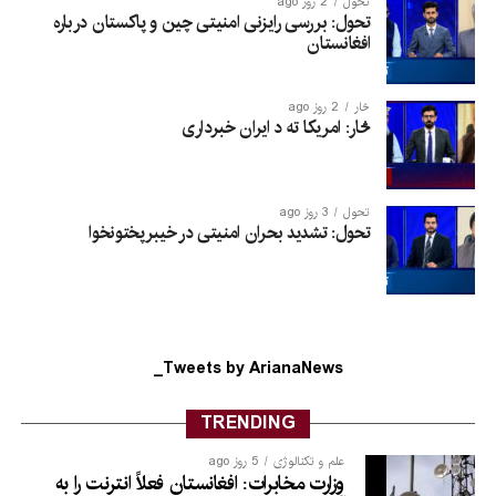
تحول
2 روز ago
تحول: بررسی رایزنی امنیتی چین و پاکستان درباره
افغانستان
څار
2 روز ago
څار: امریکا ته د ایران خبرداری
تحول
3 روز ago
تحول: تشدید بحران امنیتی در خیبرپختونخوا
Tweets by ArianaNews_
TRENDING
علم و تکنالوژی
5 روز ago
وزارت مخابرات: افغانستان فعلاً انترنت را به