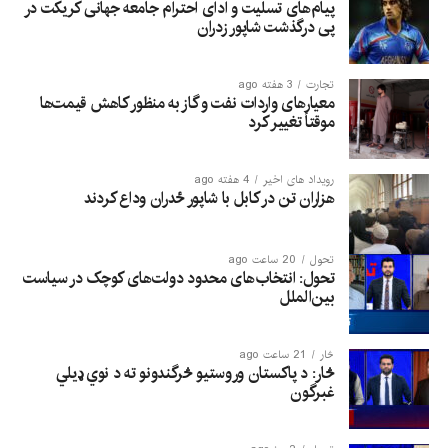
پیام‌های تسلیت و ادای احترام جامعه جهانی کریکت در
پی درگذشت شاپور زدران
تجارت
3 هفته ago
معیارهای واردات نفت و گاز به منظور کاهش قیمت‌ها
موقتاً تغییر کرد
رویداد های اخیر
4 هفته ago
هزاران تن در کابل با شاپور ځدران وداع کردند
تحول
20 ساعت ago
تحول: انتخاب‌های محدود دولت‌های کوچک در سیاست
بین‌الملل
څار
21 ساعت ago
څار: د پاکستان وروستیو څرگندونو ته د نوي ډیلي
غبرگون