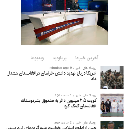
وی افزود که چین از همکاری کشورهای آسیای مرکزی و سازمان‌های
منطقه‌ای مانند سازمان همکاری شانگهای با افغانستان برای مقابله
مشترک با تهدیدهای تروریستی فرامرزی حمایت می‌کند.
این اظهارات در حالی مطرح می‌شود که امارت اسلامی حضور
گروه‌های تروریستی در افغانستان را رد کرده و تأکید کرده است که
اجازه نمی‌دهد از خاک افغانستان علیه امنیت هیچ کشور دیگری
استفاده شود.
آخرین خبرها
پربازدید
ویدیوها
رویداد های اخیر
9 minutes ago
امریکا درباره تهدید داعش خراسان در افغانستان هشدار
داد
رویداد های اخیر
1 ساعت ago
کویت ۲.۵ میلیون دالر به صندوق بشردوستانه
افغانستان کمک کرد
رویداد های اخیر
2 ساعت ago
چین از امارت اسلامی خواست علیه گروه‌های تروریستی