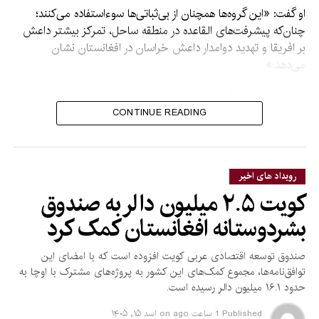
او گفت: «این گروه‌ها همچنان از بی‌ثباتی‌ها سوءاستفاده می‌کنند؛
چنان‌که پیشرفت‌های القاعده در منطقه ساحل، تمرکز بیشتر داعش
بر افریقا و تهدید دوامدار داعش خراسان در افغانستان نشان
می‌دهد.»
این اظهارات در حالی مطرح می‌شود که امارت اسلامی بارها ادعاها
درباره فعالیت گروه‌های تروریستی در افغانستان را رد کرده و
CONTINUE READING
گفته‌است اجازه نخواهد داد از خاک این کشور علیه امنیت دیگر
کشورها استفاده شود.
رویداد های اخیر
کویت ۲.۵ میلیون دالر به صندوق
بشردوستانه افغانستان کمک کرد
صندوق توسعه اقتصادی عربی کویت افزوده است که با امضای این
توافق‌نامه‌ها، مجموع کمک‌های این کشور به پروژه‌های مشترک با اوچا به
حدود ۱۶.۱ میلیون دالر رسیده است.
Published
1 ساعت ago
on
اسد ۱۵, ۱۴۰۵