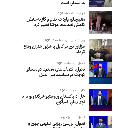
عربستان است
تجارت
3 هفته ago
معیارهای واردات نفت و گاز به منظور
کاهش قیمت‌ها موقتاً تغییر کرد
رویداد های اخیر
4 هفته ago
هزاران تن در کابل با شاپور ځدران وداع
کردند
تحول
6 ساعت ago
تحول: انتخاب‌های محدود دولت‌های
کوچک در سیاست بین‌الملل
څار
7 ساعت ago
څار: د پاکستان وروستیو څرگندونو ته د
نوي ډیلي غبرگون
تحول
1 روز ago
تحول: بررسی رایزنی امنیتی چین و