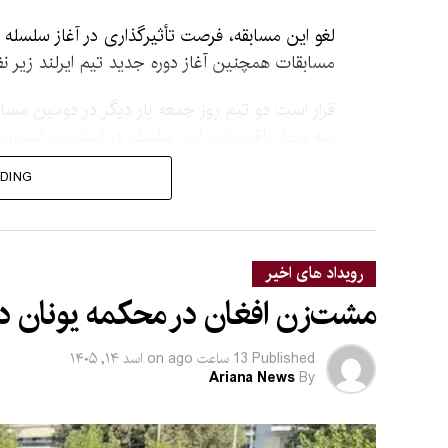
لغو این مسابقه، فرصت تأثیرگذاری در آغاز سلسله رق
مسابقات همچنین آغاز دوره جدید تیم ایرلند زیر 
قرار است دو تیم روز جمعه بار دیگر در دومین مس
سه دیدار باقی‌مانده این سلسله در استدیوم استورم
DING
رقابت‌های یک‌روزه افغان
شبکه تلویزیونی آریان
م
رویداد های اخیر
مشت‌زن افغان در محکمه یونان در
این نسخه از نظر نگارشی، املایی و سبک خبری روا
Published
13 ساعت ago
on
اسد ۱۴, ۱۴۰۵
Ariana News
By