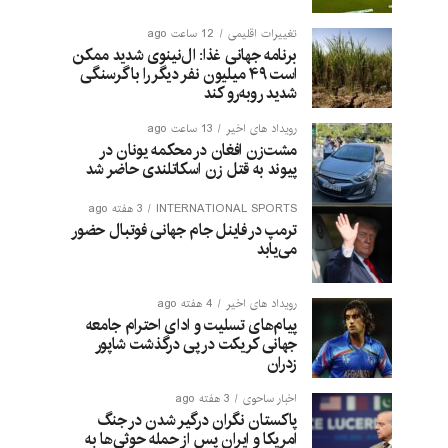
تغییرات اقلیمی
12 ساعت ago
برنامه جهانی غذا: ال‌نینوی شدید ممکن
است ۴۹ میلیون نفر دیگر را با گرسنگی
شدید روبه‌رو کند
رویداد های اخیر
13 ساعت ago
مشت‌زن افغان در محکمه یونان در
پیوند به قتل زن اسکاتلندی حاضر شد
INTERNATIONAL SPORTS
3 هفته ago
ترمپ در فاینل جام جهانی فوتبال حضور
می‌یابد
رویداد های اخیر
4 هفته ago
پیام‌های تسلیت و ادای احترام جامعه
جهانی کریکت در پی درگذشت شاپور
زدران
اخبار ساحوی
3 هفته ago
پاکستان نگران درگیر شدن در جنگ
امریکا و ایران پس از حمله حوثی‌ها به