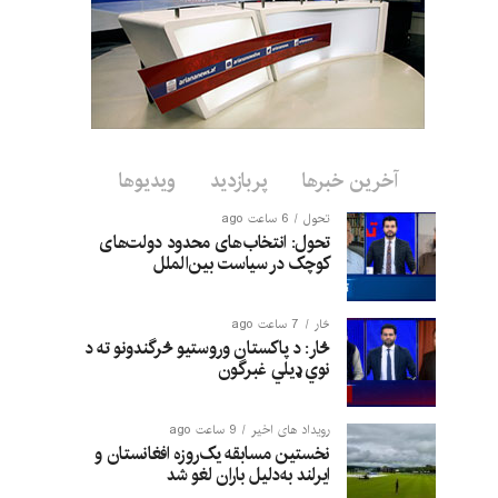
آخرین خبرها
پربازدید
ویدیوها
تحول
6 ساعت ago
تحول: انتخاب‌های محدود دولت‌های
کوچک در سیاست بین‌الملل
څار
7 ساعت ago
څار: د پاکستان وروستیو څرگندونو ته د
نوي ډیلي غبرگون
رویداد های اخیر
9 ساعت ago
نخستین مسابقه یک‌روزه افغانستان و
ایرلند به‌دلیل باران لغو شد