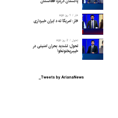
پاکستان درباره افغانستان
څار
1 روز ago
څار: امریکا ته د ایران خبرداری
تحول
2 روز ago
تحول: تشدید بحران امنیتی در
خیبرپختونخوا
Tweets by ArianaNews_