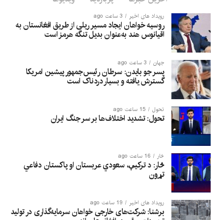
رویداد های اخیر
3 ساعت ago
روسیه خواهان ایجاد مسیر ریلی از طریق افغانستان به
اقیانوس هند به‌عنوان بدیل تنگه هرمز است
جهان
3 ساعت ago
پسر جو بایدن: سرطان رئیس‌جمهور پیشین امریکا
گسترش یافته و بسیار دردناک است
تحول
15 ساعت ago
تحول: تشدید اختلاف‌ها بر سر جنگ ایران
څار
16 ساعت ago
څار: د ترکیې، سعودي عربستان او پاکستان دفاعي
تړون
رویداد های اخیر
19 ساعت ago
برشنا: شرکت‌های خارجی خواهان سرمایه‌گذاری در تولید