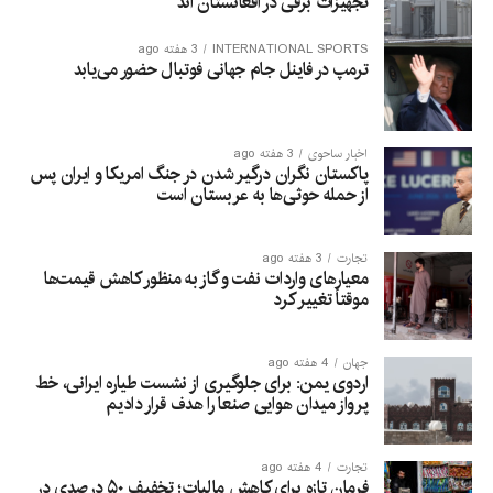
تجهیزات برقی در افغانستان‌ اند
INTERNATIONAL SPORTS
3 هفته ago
ترمپ در فاینل جام جهانی فوتبال حضور می‌یابد
اخبار ساحوی
3 هفته ago
پاکستان نگران درگیر شدن در جنگ امریکا و ایران پس
از حمله حوثی‌ها به عربستان است
تجارت
3 هفته ago
معیارهای واردات نفت و گاز به منظور کاهش قیمت‌ها
موقتاً تغییر کرد
جهان
4 هفته ago
اردوی یمن: برای جلوگیری از نشست طیاره ایرانی، خط
پرواز میدان هوایی صنعا را هدف قرار دادیم
تجارت
4 هفته ago
فرمان تازه برای کاهش مالیات؛ تخفیف ۵۰ درصدی در