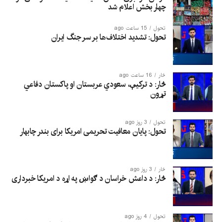
چهار بخش اعلام شد
تحول
15 ساعت ago
تحول: تشدید اختلاف‌ها بر سر جنگ ایران
څار
16 ساعت ago
څار: د ترکیې، سعودي عربستان او پاکستان دفاعي
تړون
تحول
3 روز ago
تحول: پایان معافیت تحریمی امریکا برای بندر چابهار
څار
3 روز ago
څار: د داعش خراسان د ګواښ په اړه د امریکا خبرداری
تحول
4 روز ago