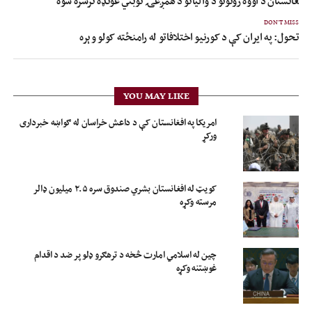
 افغانستان د اووه زونونو د واليانو د همږغۍ نوبتي غونډه ترسره شوه
DON'T MISS
تحول: په ایران کې د کورنیو اختلافاتو له رامنځته کولو وېره
YOU MAY LIKE
امریکا په افغانستان کې د داعش خراسان له ګواښه خبرداری
ورکړ
کویټ له افغانستان بشري صندوق سره ۲.۵ میلیون ډالر
مرسته وکړه
چین له اسلامي امارت څخه د ترهګرو ډلو پر ضد د اقدام
غوښتنه وکړه