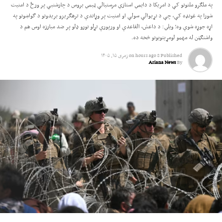
په ملګرو ملتونو کې د امریکا د دایمي استازي مرستیالې ټیمي بروس د چارشنبې پر ورځ د امنیت
شورا په غونډه کې، چې د نړیوالې سولې او امنیت پر وړاندې د ترهګریزو بریدونو د ګواښونو په
اړه جوړه شوې وه؛ ویلي: د داعش، القاعدې او ورپورې تړلو نورو ډلو پر ضد مبارزه اوس هم د
واشنګټن له مهمو لومړیتوبونو څخه ده.
Published
8 hours ago
on
زمری ۱۵, ۱۴۰۵
Ariana News
By