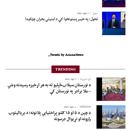
تحول
3 days ago
تحول: په خیبر پښتونخوا کې د امنیتي بحران چټکېدا
Tweets by ArianaNews_
TRENDING
تازه خبرونه
3 days ago
د نورستان سیلاب‌ځپلیو ته به هر اړخیزه رسېدنه وشي
– ملا برادر په نورستان کې
4 days ago
OPINION
د چین د ۵ او ۱۵ کلنو پراختیايي پلانونه؛ د بريالیتوب
رازونه او نړيوال درسونه