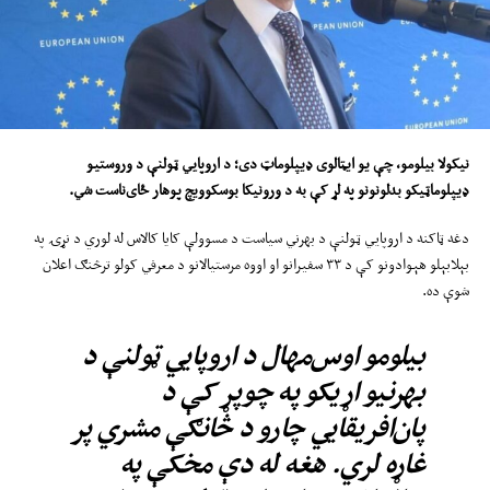
نیکولا ب
ی
لومو، چې یو ایټالوی ډیپلوما
ټ
دی
؛
د اروپايي ټولنې د وروستیو
ډیپلوما
ټ
یکو بدلونونو په لړ کې به د ورونیکا بوسکوویچ پوهار ځای
‌ناست
ش
ي
.
دغه ټاکنه د اروپايي ټولنې د بهرني سیاست د مسوولې کایا کالاس له لوري د نړۍ په
بېلابېلو هېوادونو کې د ۳۳ سفیرانو او اووه مرستیالانو د معرفي کولو ترڅنګ اعلان
شوې ده.
بیلومو اوس‌مهال د اروپايي ټولنې د
بهرنیو اړیکو په چوپړ کې د
پان‌افریقايي چارو د څانګې مشري پر
غاړه لري. هغه له دې مخکې په