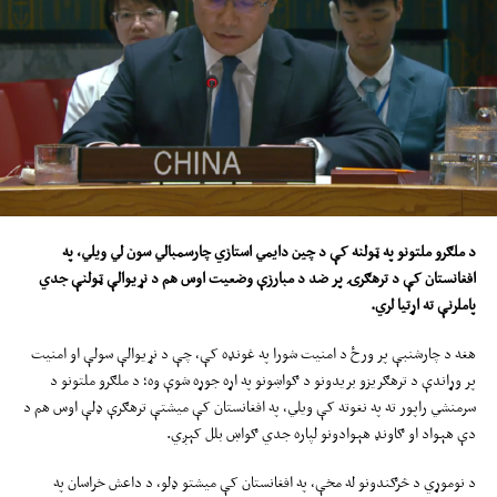
د ملګرو ملتونو په
ټولنه
کې د چین دایمي استازي
چارسمبالي
سون لي ویلي، په
افغانستان کې د ترهګرۍ پر ضد د مبارزې وضعیت ا
وس
هم د نړیوالې ټولنې جدي
پاملرنې ته اړتیا لري
.
هغه د چارشنبې پر ورځ د امنیت شورا په غونډه کې، چې د نړیوالې سولې او امنیت
پر وړاندې د ترهګریزو بریدونو د ګواښونو په اړه جوړه شوې وه؛ د ملګرو ملتونو د
سرمنشي راپور ته په نغوته کې ویلي، په افغانستان کې میشتې ترهګرې ډلې اوس هم د
دې هېواد او ګاونډ هېوادونو لپاره جدي ګواښ بلل کېږي.
د نوموړي د څرګندونو له مخې، په افغانستان کې میشتو ډلو، د داعش خراسان په