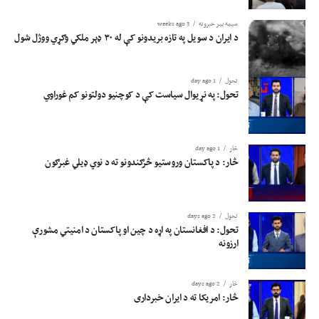
سیمه ییز خبرونه
3 weeks ago
د ایران د سویل په تازه بریدونو کې له ۳۰ ډېر ملکي وګړي ووژل شول
تحول
1 day ago
تحول: په نړیوال سیاست کې د کوچنیو دولتونو کم غوراوي
څار
1 day ago
څار: د پاکستان وروستیو څرګندونو ته د نوي ډیلي غبرګون
تحول
2 days ago
تحول: د افغانستان په اړه د چین او پاکستان د امنیتي مشورې
ارزونه
څار
2 days ago
څار: امریکا ته د ایران خبرداری