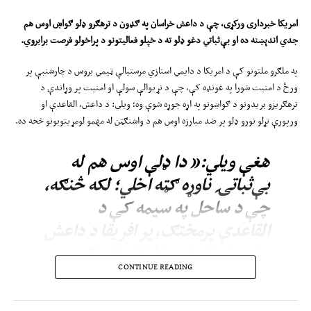
امریکا
خبرداری ورکړی، چې د داعش خراسان په ګډون د ترهګرو ډلو ګواښ ا
وس
هم
جدي اندېښنه ده او بې‌ثباتي دغو ډلو ته د خپلو فعالیتونو د پراخولو فرصت برابروي
.
په ملګرو ملتونو کې د امریکا د دایمي استازي مرستیالې ټیمي بروس د چارشنبې پر
ورځ د امنیت شورا په غونډه کې، چې د نړیوالې سولې او امنیت پر وړاندې د
ترهګریزو بریدونو د ګواښونو په اړه جوړه شوې وه؛ ویلي: د داعش، القاعدې او
ورپورې تړلو نورو ډلو پر ضد مبارزه اوس هم د واشنګټن له مهمو لومړیتوبونو څخه ده.
هغې ویلي:« دا ډلې اوس هم له
بې‌ثباتۍ ناوړه ګټه اخلي؛ لکه څنګه،
چې د ساحل په سیمه کې د
القاعدې پرمختګ، پر افریقا د داعش
زیات تمرکز او په افغانستان کې د
CONTINUE READING
داعش خراسان دوامدار ګواښ
ښيي.»