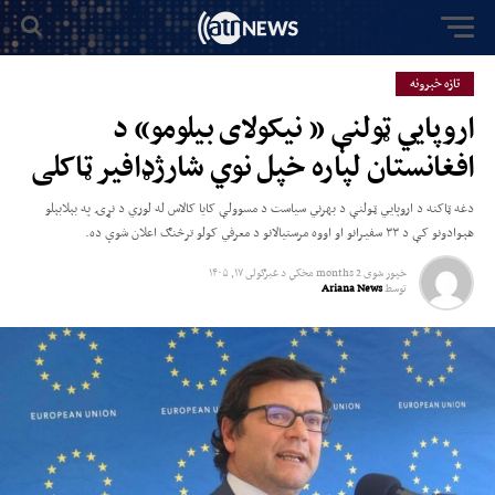
تازه خبرونه
اروپايي ټولنې « نیکولای بیلومو» د
افغانستان لپاره خپل نوي شارژډافیر ټاکلی
دغه ټاکنه د اروپايي ټولنې د بهرني سیاست د مسوولې کایا کالاس له لوري د نړۍ په بېلابېلو
هېوادونو کې د ۳۳ سفیرانو او اووه مرستیالانو د معرفي کولو ترڅنګ اعلان شوې ده.
خپور شوی
2 months مخکي
د
غبرګولى ۱۷, ۱۴۰۵
توسط
Ariana News