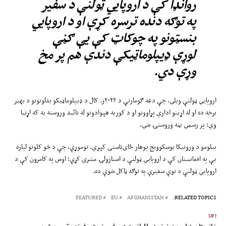
روانډا کې د اروپايي ټولنې د سفیر
په توګه دنده ترسره کړې او د اروپايي
بنسټونو په چوکاټ کې یې ګڼې
لوړې ډیپلوماټیکې دندې هم پر مخ
وړې دي.
اروپايي ټولنې ویلي، چې دغه ګومارنې د ۲۰۲۶ز. کال د ډیپلوماټیکو بدلونونو د بهیر
برخه ده او له اړینو اداري پړاوونو او د کوربه هېوادونو له تائید وروسته به که اړتیا
وي؛ پر رسمي بڼه وروستۍ شي.
بیلومو د ورونیکا بوسکوویچ پوهار ځای‌ناستی کېږي. نوموړې، چې د څو کلونو لپاره
یې په افغانستان کې د اروپايي ټولنې د استازولۍ مشري کړې؛ اوس په کامرون کې د
اروپايي ټولنې د نوې سفیرې په توګه ټاکل شوې ده.
FEATURED
EU
AFGHANISTAN
RELATED TOPICS:
UP NEX