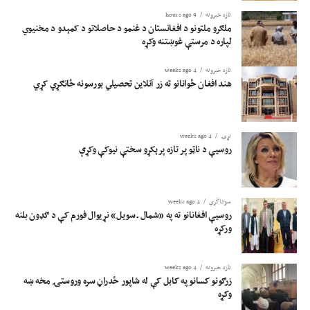
تازه خبرونه
9 hours ago
ملګرو ملتونو د افغانستان د غنمو د حاصلاتو د کمېدو د مخنیوي
لپاره د مرستې غوښتنه وکړه
تازه خبرونه
4 weeks ago
هند افغان ځوانانو ته زر آنلاین تحصیلي بورسونه ځانګړي کړي
نړۍ
4 weeks ago
روسیې د ناټو پر تازه پرېکړو سختې نیوکې وکړې
سوداگري
4 weeks ago
روسیې افغانانو ته په «شمال ـ سویل» نړیوال فورم کې د ګډون بلنه
ورکړه
تازه خبرونه
4 weeks ago
زرګونو کسانو په کابل کې له شاپور ځدراڼ سره وروستۍ مخه ښه
وکړه