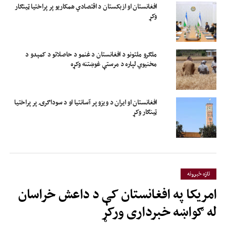
افغانستان او ازبکستان د اقتصادي همکاریو پر پراختیا ټینګار
وکړ
ملګرو ملتونو د افغانستان د غنمو د حاصلاتو د کمېدو د
مخنیوي لپاره د مرستې غوښتنه وکړه
افغانستان او ایران د ویزو پر آسانتیا او د سوداګرۍ پر پراختیا
ټینګار وکړ
تازه خبرونه
امریکا په افغانستان کې د داعش خراسان
له ګواښه خبرداری ورکړ