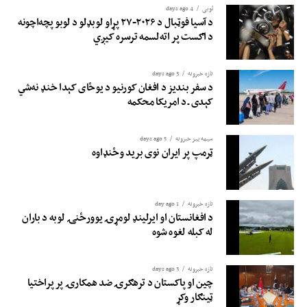
لوبی
4 days ago
د آسیا فوټبال د ۲۰۲۶-۲۷ پړاو لوبډلو د لوبو پچه‌اچونه
د اګست پر اته‌لسمه ترسره کیږي
تازه خبرونه
3 days ago
د سفر بندیز د افغان کورنیو د یوځای کېدا خنډ نه‌شي
کېدی ـ د امریکا محکمه
سیمه ییز خبرونه
5 days ago
ټرمپ پر ایران نوی برید وځنډاوه
تازه خبرونه
1 day ago
د افغانستان او ایرلینډ لومړۍ یوورځنۍ لوبه د باران
له کبله لغوه شوه
تازه خبرونه
3 days ago
چین او پاکستان د ترهګرۍ ضد همکارۍ پر پراختیا
ټینګار وکړ