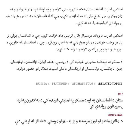
اسلامي امارت له افغانستان څخه د تروریستي ګواښونو په اړه اندېښمنو هېوادونو ته
ډاډ ورکوي، چې هیڅ ډلې ته به اجازه ورنکړي، چې له افغانستان څخه د نورو هېوادونو
پر وړاندې ګواښونه رامنځته کړي.
اسلامي امارت د ویاند مرستیال بلال کریمي ډاډ څرګند کړی، چې د افغانستان پولې تر
بل هر وخت خوندي دي او هیڅ ډلې ته به اجازه ورنکړي، چې د افغانستان له خاورې د
نورو هېوادونو پر وړاندې ګواښونه رامنځته کړي.
د مسکو په پېنځمه مشورتي غونډه کې د روسیې، هند، ایران، قزاقستان، قرغزستان،
چین، تاجکستان، ترکمنستان او ازبکستان د ملي امنیت سلاکارانو حضور درلود.
RUSSIA
FEATURED
AFGHANISTAN
RELATED TOPICS:
UP NEX
اکستان د افغانستان په اړه د مسکو په امنیتي غونډه کې د نه ګډون په اړه
پل سپیناوی وړاندې کړ
DON'T MISS
د ملګرو ملتنو او نورو مرستندویو بنسټونو مرستې افغانانو ته اړینې دي