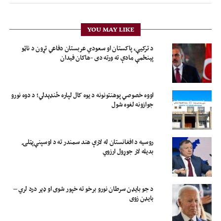
YOU MAY LIKE
د ترکیې، پاکستان او سعودي عربستان دفاعي تړون د ناټو
پېنځمې مادې ته ورته دی -هاکان فیدان
اووه خصوصي پوهنتونونه د یوه کال لپاره ځنډېدلي؛ د دوه نورو
جوازونه لغوه شول
روسیه د افغانستان له لارې هند سمندر ته د اوسپنې‌پټلۍ
بدیله لار جوړول ارزوي
د جو بایډن سرطان نورو برخو ته خپور شوی او ډېر درد لري –
بایډن زوی