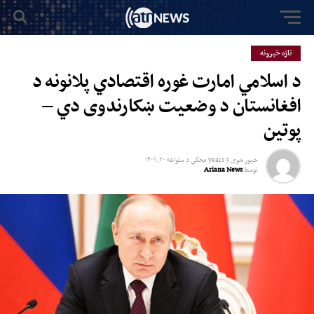
تازه خبرونه
د اسلامي امارت غوره اقتصادي پلانونه د
افغانستان د وضعیت ښکارندوی دي –
پوتین
خپور شوی
3 years مخکي
د
سلواغه ۲۰, ۱۴۰۱
توسط
Ariana News