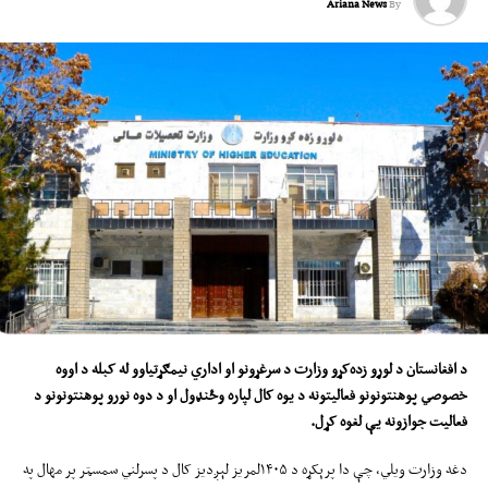
Ariana News
By
د افغانستان د لوړو زده‌کړو وزارت د سرغړونو او اداري نیمګړتیاوو له
کب
له د اوو
ه
خصوصي پوهنتونونو فعالیتونه د یوه کال لپاره
و
ځنډول او د دو
ه
نورو پوهنتونونو د
فعالیت جوازونه یې لغوه کړ
ل
.
دغه وزارت ویلي، چې دا پرېکړه د ۱۴۰۵لمریز لېږدیز کال د پسرلني سمسټر پر مهال په