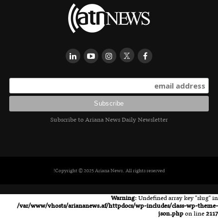
Subscribe to Ariana News Daily Newsletter
Copyright © 2025 Ariana News. All rights reserved!
Warning
: Undefined array key "slug" in
/var/www/vhosts/ariananews.af/httpdocs/wp-includes/class-wp-theme-
json.php
on line
2117