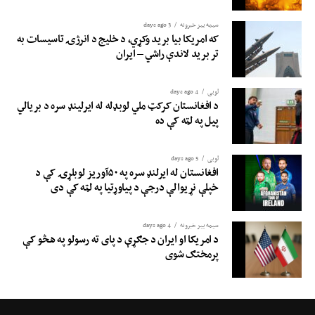
سیمه ییز خبرونه
3 days ago
که امریکا بیا برید وکړي، د خلیج د انرژۍ تاسیسات به
تر برید لاندې راشي – ایران
لوبی
4 days ago
د افغانستان کرکټ ملي لوبډله له ایرلینډ سره د بریالي
پیل په لټه کې ده
لوبی
5 days ago
افغانستان له ایرلنډ سره په ۵۰آوریز لوبلړۍ کې د
خپلې نړیوالې درجې د پیاوړتیا په لټه کې دی
سیمه ییز خبرونه
4 days ago
د امریکا او ایران د جګړې د پای ته رسولو په هڅو کې
پرمختګ شوی