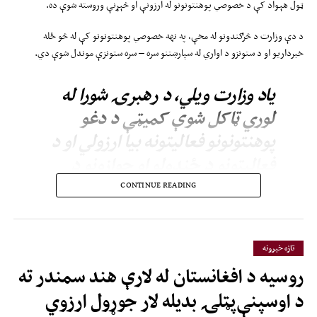
ټول هېواد کې د خصوصي پوهنتونونو له ارزونې او څېړنې وروسته شوې ده.
د دې وزارت د څرګندونو له مخې، په نهه خصوصي پوهنتونونو کې له څو ځله
خبرداریو او د ستونزو د اواري له سپارښتنو سره – سره ستونزې موندل شوې دي.
یاد وزارت ویلي، د رهبرۍ شورا له
لوري ټاکل شوې کمیټې د دغو
پوهنتونونو فعالیتونه بیا ارزولي او د
فعالیتونو د ځنډولو او جوازونو د
لغوه کولو سپارښتنه یې کړې، چې
CONTINUE READING
وروسته د شورا له‌خوا تصویب شوې
ده.
تازه خبرونه
روسیه د افغانستان له لارې هند سمندر ته
هغه اووه پوهنتونونه، چې فعالیتونه یې د یوه کال لپاره ځنډول شوي؛ په جوزجان کې
د اوسپنې‌پټلۍ بدیله لار جوړول ارزوي
برلاس، په بلخ کې راه سعادت او ترکستان، په بدخشان کې ازهر او برنا، په فاریاب کې
رشاد او په کابل کې پیام پوهنتونونه دي.