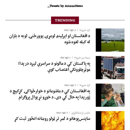
Tweets by ArianaNews_
TRENDING
تازه خبرونه
4 days ago
د افغانستان او ایرلینډ لومړۍ یوورځنۍ لوبه د باران
له کبله لغوه شوه
سیمه ییز خبرونه
1 day ago
په پاکستان کې د مالونو د سراسري لېږد درېدا؛
موټرچلوونکي اعتصاب کوي
تازه خبرونه
5 days ago
په افغانستان کې د ماشومانو د خوارځواکۍ کړکېچ د
ژورېدا په حال کې دی ـ د خوړو نړیوال پروګرام
ساینس او ​​ټیکنالوژي
3 days ago
ساینس‌پوهانو د لمر تر ټولو روښانه انځور ثبت کړ