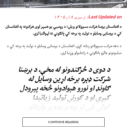
Last Updated on: زمری ۱۸, ۱۴۰۵
د افغانستان برښنا شرکت مسوولان
و
وي
ل
ي
؛
د روسیې یو شمېر لوی شرکتونه په افغانستان
کې د برښنايي وسایلو د تولید په برخه کې پانګونې ته لېوالتیا لري
.
د دغه شرکت مسوولانو زیاته کړي، افغانستان د برښنايي وسایلو د تولید په برخه کې د
میلیونونو ډالرو پانګونې د راجلبولو وړتیا لري.
د دوی د څرګندونو له مخې، د برښنا
شرکت ډېره برخه اړین وسایل له
ګاونډ او نورو هېوادونو څخه پېرودل
کېږي او د کورني تولید زیاتېدا
کولی شي تر یوه بریده پر وارداتو
تکیه راکمه کړي.
CONTINUE READING