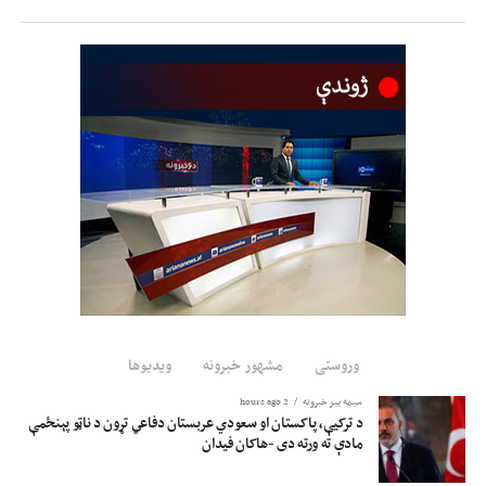
د خصوصي سکټور غړيو هم ويلي، د برښنايي وسایلو د تولید په برخه کې پانګونه یوه
جدي اړتیا ده.
دوی ټینګار کړی؛ په هېواد کې د برښنايي وسایلو د پراختیا او تولید په برخه کې د
پانګونې بهیر باید چټک شي، چې د دغو وسایلو واردات کم او کورنی تولید زیات شي.
د خصوصي سکټور د څرګندونو له مخې؛ دا کار به د وارداتو پر کچه تکیه راکمه او د
زرګونو کسانو لپاره د کار زمینه هم برابره کړي.
اقتصادي شنونکو ويلي؛ د برښنا د تولید ترڅنګ باید د برښنا د تولید او لېږد لپاره د
کارېدونکو وسایلو د تولید په برخه کې د پانګونې کچه لوړه شي، چې په هېواد کې
تولید شوي برښنايي وسایل د هېواد بازارونو ته وړاندې او د بهرنیو محصولاتو د
واردولو مخه ونیول شي.
وروستی
مشهور خبرونه
ویدیوها
د یادونې ده، چې اوسمهال له چین، ایران، ترکیې او نورو هېوادونو څخه افغانستان ته
برښنايي وسایل واردېږي.
سیمه ییز خبرونه
2 hours ago
د ترکیې، پاکستان او سعودي عربستان دفاعي تړون د ناټو پېنځمې
مادې ته ورته دی -هاکان فیدان