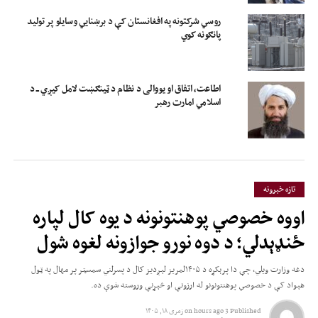
روسي شرکتونه په افغانستان کې د برښنايي وسایلو پر تولید
پانګونه کوي
اطاعت، اتفاق او یووالی د نظام د ټینګښت لامل کیږي ــ د
اسلامي امارت رهبر
تازه خبرونه
اووه خصوصي پوهنتونونه د یوه کال لپاره
ځنډېدلي؛ د دوه نورو جوازونه لغوه شول
دغه وزارت ویلي، چې دا پرېکړه د ۱۴۰۵لمریز لېږدیز کال د پسرلني سمسټر پر مهال په ټول
هېواد کې د خصوصي پوهنتونونو له ارزونې او څېړنې وروسته شوې ده.
Published
3 hours ago
on
زمری ۱۸, ۱۴۰۵