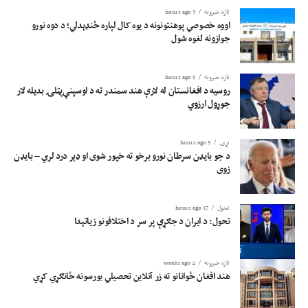
تازه خبرونه
3 hours ago
اووه خصوصي پوهنتونونه د یوه کال لپاره ځنډېدلي؛ د دوه نورو
جوازونه لغوه شول
تازه خبرونه
5 hours ago
روسیه د افغانستان له لارې هند سمندر ته د اوسپنې‌پټلۍ بدیله لار
جوړول ارزوي
نړۍ
5 hours ago
د جو بایډن سرطان نورو برخو ته خپور شوی او ډېر درد لري – بایډن
زوی
تحول
17 hours ago
تحول: د ایران د جګړې پر سر د اختلافونو زیاتېدا
تازه خبرونه
4 weeks ago
هند افغان ځوانانو ته زر آنلاین تحصیلي بورسونه ځانګړي کړي