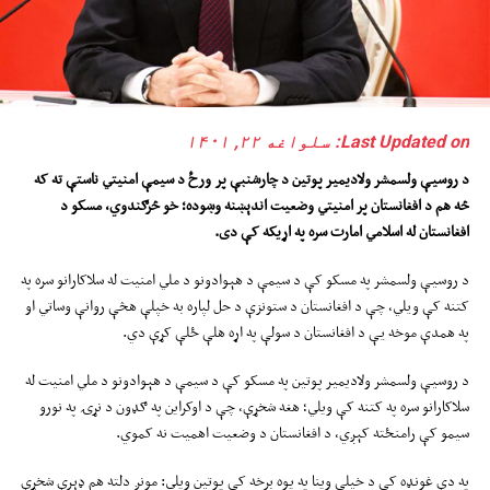
Last Updated on: سلواغه ۲۲, ۱۴۰۱
د روسیې ولسمشر ولادیمیر پوتین د چارشنبې پ
ر
ورځ د
سیمې امنیتي ناستې ته که
څه هم د
افغانستان
پر امنیتي
وضعیت
اندېښنه وښوده؛
خو
څرګندوي،
مسکو د
افغانستان له اسلامي امارت سره په
اړیکه
کې دی.
د روسيې ولسمشر په مسکو کې د سيمې د هېوادونو د ملي امنيت له سلاکارانو سره په
کتنه کې ويلي، چې د افغانستان د ستونزې د حل لپاره به خپلې هڅې روانې وساتي او
په همدې موخه يې د افغانستان د سولې په اړه هلې ځلې کړې دي.
د روسیې ولسمشر ولادیمیر پوتین په مسکو کې د سیمې د هېوادونو د ملي امنیت له
سلاکارانو سره په کتنه کې ویلي؛ هغه شخړې، چې د اوکراین په ګډون د نړۍ په نورو
سیمو کې رامنځته کېږي، د افغانستان د وضعیت اهمیت نه کموي.
په دې غونډه کې د خپلې وینا په یوه برخه کې پوتین ویلي: مونږ دلته هم ډېرې شخړې