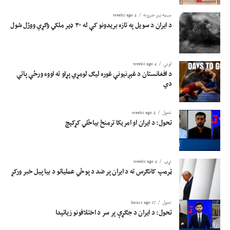
سیمه ییز خبرونه
4 weeks ago
د ایران د سویل په تازه بریدونو کې له ۳۰ ډېر ملکي وګړي ووژل شول
لوبی
4 weeks ago
د افغانستان د غېږنیونې غوره لیګ لومړي پړاو ته اووه ورځې پاتې
دي
تحول
4 weeks ago
تحول: د ایران او امریکا ترمنځ بیاځلي کړکېچ
نړۍ
4 weeks ago
ټرمپ کانګرس ته د ایران پر ضد د پوځي عملیاتو د بیا پیل خبر ورکړ
تحول
17 hours ago
تحول: د ایران د جګړې پر سر د اختلافونو زیاتېدا