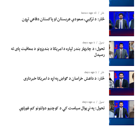
څار
18 hours ago
څار: د ترکیې، سعودي عربستان او پاکستان دفاعي تړون
تحول
3 days ago
تحول: د چابهار بندر لپاره د امریکا د بندیزونو د معافیت پای ته
رسېدل
څار
3 days ago
څار: د داعش خراسان د ګواښ په اړه د امریکا خبرداری
تحول
4 days ago
تحول: په نړیوال سیاست کې د کوچنیو دولتونو کم غوراوي