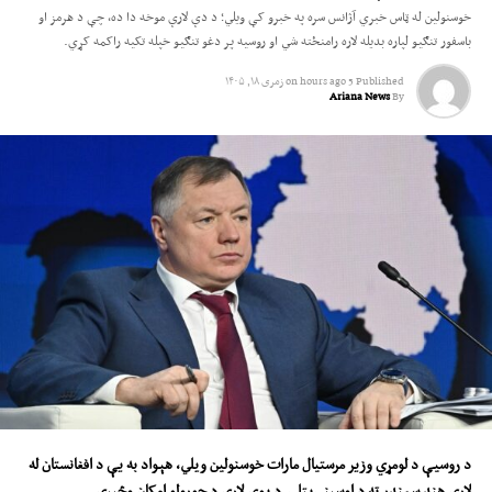
خوسنولین له ټاس خبري آژانس سره په خبرو کې ویلي؛ د دې لارې موخه دا ده، چې د هرمز او
د کندوز کهندوز او د تخار خانه دانش پوهنتونونو د فعالیت جوازونه هم لغوه شوي
باسفور تنګیو لپاره بدیله لاره رامنځته شي او روسیه پر دغو تنګیو خپله تکیه راکمه کړي.
دي.
Published
5 hours ago
on
زمری ۱۸, ۱۴۰۵
Ariana News
By
دغه راز د دغو پرېکړو لپاره د بېلابېلو سرغړونو یادونه شوې، چې په کې د مناسبو
علمي او اداري مسوولینو، لکه د پوهنتون د رییس، علمي مرستیال، د محصلانو چارو
مرستیال او د پوهنځیو د رییسانو نشتوالی شامل دي.
دې وزارت همدارنګه ویلي، چې په ځینو پوهنتونونو کې«خیالي محصلان» شامل ول،
چې په نوملړونو کې د شامل محصلانو او په ټولګیو کې د حاضرېدونکو په توګه ثبت
شوي وه؛ خو ټولګیو ته نه حاضرېدل.
له نورو سرغړونو څخه د سمسټر په لومړیو ۱۰ اوونیو کې د ټولګیو د حاضریو د ثبت
نشتوالی او هغو محصلانو ته د وروستیو آزموینو اجازه ورکول شامل دي، چې د کمې
حاضرۍ له کبله یې زده‌کړو ته د دوام اجازه نه‌درلوده.
د وزارت د څرګندونو له مخې، دغو زده‌کړیالانو(محصلانو) ته نمرې ورکړ شوي او لوړو
سمسټرونو ته د تګ اجازه هم ورکړ شوې ده.
د روسیې د لومړي وزیر مرستیال مارات خوسنولین ويلي، هېواد به یې د افغانستان له
وزارت دا هم ویلي، ځینې پوهنتونونه د عملي زده‌کړو لپاره اړین لابراتوارونه، وسایل او
لارې هند سمندر ته د اوسپنې‌پټلۍ د یوې لارې د جوړولو امکان وڅېړي.