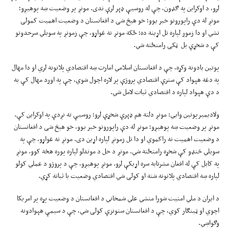
لرو، د اوکراین په ګډون، چې له روسیې ډېر لرې ندی. مونږ پر وضعیت ښه پوهیږو؛
مونږ له دې راپورونو خبر یوو؛ خو هیڅ شی د افغانستان د وضعیت اهمیت کمولی
نشي او دا زموږ لپاره تل اړینه ده؛ ځکه مونږ نه غواړو، چې زمونږ په سویلي سرحدونو
کې د شخړې بل ټکی رامنځته شي.
پوتین یادونه وکړه، چې د افغانستان اسلامي امارت ښه اقتصادي پلانونه لري او دا مهال
په دغه هېواد کې سترې اقتصادي پروژې پر لاره اچول شوي، چې په اوږد مهال کې به
د دې هېواد لپاره د اقتصادي ثبات لامل شي.
ولادیمیرپوتین وایي: مونږ دلته هم ډېرې شخړې لرو؛ روسیې ته نږدې په اوکراین کې.
مونږ پر وضعیت ښه پوهیږو؛ مونږ له دې راپورونو خبر یوو، خو هیڅ شی د افغانستان
د وضعیت اهمیت نه راکموي او دا تل زمونږ لپاره اړین دی. مونږ نه غواړو، چې په
سویلي څنډو کې شخړه رامنځته شي. مونږ د حل د موندلو لپاره پوره هڅه کوو. مونږ
په کابل کې له افغان مشرتابه سره اړیکې لرو. مونږ پوهیږو، چې د پروژو د عملي کولو
لپاره ښه اقتصادي پلانونه شته او کولی شي اقتصادي وضعیت با ثباته کړي.
د ایران د ملي امنیت شورا منشي علي شمخاني د افغانستان د وضعیت پړه پر امریکا
اچوي او ټینګار کوي، چې د افغانستان ستونزې کولی شي، چې د سیمې هېوادونه
وګواښي.