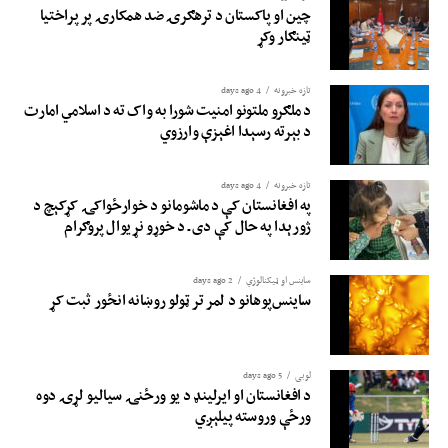
چین او پاکستان د ترهګرۍ ضد همکارۍ پر پراختیا
ټینګار وکړ
تازه خبرونه
4 days ago
د ملګرو ملتونو امنیت شورا به واک ته د اسلامي امارت
د بېرته رسېدا اغېزې وارزوي
تازه خبرونه
4 days ago
په افغانستان کې د ماشومانو د خوارځواکۍ کړکېچ د
ژورېدا په حال کې دی ـ د خوړو نړیوال پروګرام
ساینس او ​​ټیکنالوژي
2 days ago
ساینس‌پوهانو د لمر تر ټولو روښانه انځور ثبت کړ
لوبی
5 days ago
د افغانستان او ایرلینډ د یو ورځنۍ سیالیو لړۍ دوه
ورځې وروسته پیلېږي