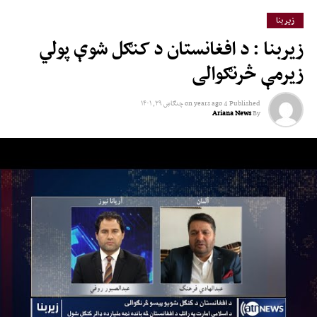
زیر بنا
زیربنا : د افغانستان د کنګل شوې پولي
زیرمې څرنګوالی
Published
4 years ago
on
چنګاښ ۲۹, ۱۴۰۱
Ariana News
By