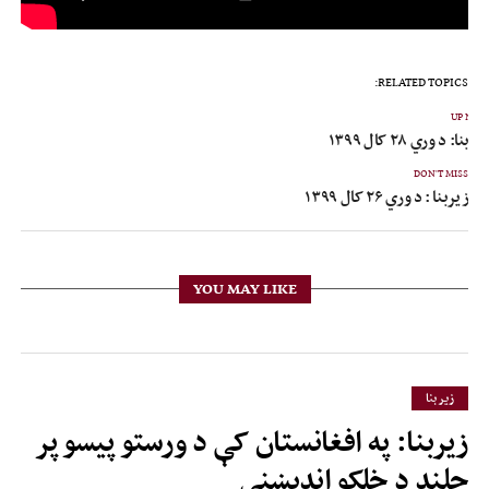
RELATED TOPICS:
UP NEX
یربنا: د وري ۲۸ کال ۱۳۹۹
DON'T MISS
زیربنا : د وري ۲۶ کال ۱۳۹۹
YOU MAY LIKE
زیر بنا
زیربنا: په افغانستان کې د ورستو پیسو پر
چلند د خلکو اندېښنې