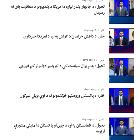
تحول
2 days ago
تحول: د چابهار بندر لپاره د امریکا د بندیزونو د معافیت پای ته
رسېدل
څار
2 days ago
څار: د داعش خراسان د ګواښ په اړه د امریکا خبرداری
تحول
3 days ago
تحول: په نړیوال سیاست کې د کوچنیو دولتونو کم غوراوي
څار
3 days ago
څار: د پاکستان وروستیو څرګندونو ته د نوي ډیلي غبرګون
تحول
4 days ago
تحول: د افغانستان په اړه د چین او پاکستان د امنیتي مشورې
ارزونه