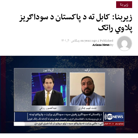
زیر بنا
زیربنا: کابل ته د پاکستان د سوداګریز
پلاوي راتګ
Published
4 years ago
on
چنګاښ ۳۰, ۱۴۰۱
Ariana News
By