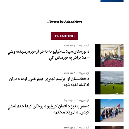
Tweets by ArianaNews_
TRENDING
تازه خبرونه
5 days ago
د نورستان سیلاب‌ځپلیو ته به هر اړخیزه رسېدنه وشي
– ملا برادر په نورستان کې
تازه خبرونه
3 days ago
د افغانستان او ایرلینډ لومړۍ یوورځنۍ لوبه د باران
له کبله لغوه شوه
تازه خبرونه
4 days ago
د سفر بندیز د افغان کورنیو د یوځای کېدا خنډ نه‌شي
کېدی ـ د امریکا محکمه
تازه خبرونه
4 days ago