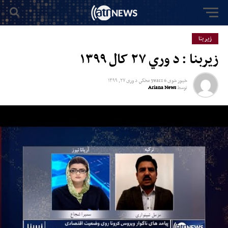
زیر بنا
زیربنا : د وري ۲۷ کال ۱۳۹۹
خپور شوی
6 years مخکي
د
وری ۲۷, ۱۳۹۹
توسط
Ariana News