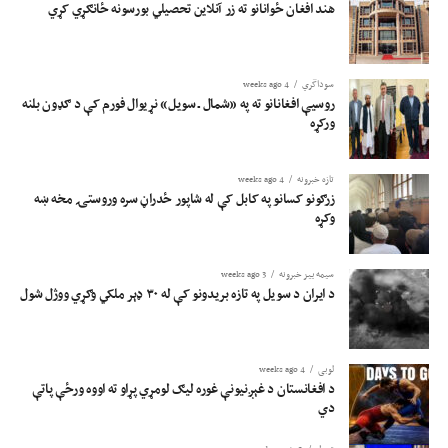
هند افغان ځوانانو ته زر آنلاین تحصیلي بورسونه ځانګړي کړي
سوداگري
4 weeks ago
روسیې افغانانو ته په «شمال ـ سویل» نړیوال فورم کې د ګډون بلنه
ورکړه
تازه خبرونه
4 weeks ago
زرګونو کسانو په کابل کې له شاپور ځدراڼ سره وروستۍ مخه ښه
وکړه
سیمه ییز خبرونه
3 weeks ago
د ایران د سویل په تازه بریدونو کې له ۳۰ ډېر ملکي وګړي ووژل شول
لوبی
4 weeks ago
د افغانستان د غېږنیونې غوره لیګ لومړي پړاو ته اووه ورځې پاتې
دي