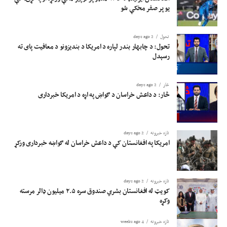
یو پر صفر مخکې شو
تحول
2 days ago
تحول: د چابهار بندر لپاره د امریکا د بندیزونو د معافیت پای ته
رسېدل
څار
2 days ago
څار: د داعش خراسان د ګواښ په اړه د امریکا خبرداری
تازه خبرونه
2 days ago
امریکا په افغانستان کې د داعش خراسان له ګواښه خبرداری ورکړ
تازه خبرونه
2 days ago
کویټ له افغانستان بشري صندوق سره ۲.۵ میلیون ډالر مرسته
وکړه
تازه خبرونه
4 weeks ago