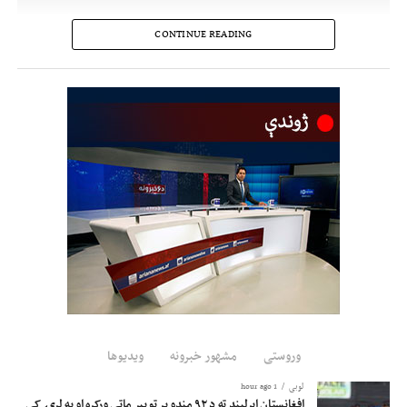
CONTINUE READING
وروستی
مشهور خبرونه
ویدیوها
لوبی
1 hour ago
افغانستان ایرلینډ ته د ۹۲ منډو پر توپیر ماتې ورکړه او په لړۍ کې