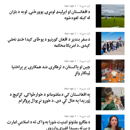
تازه خبرونه
3 days ago
د افغانستان او ایرلینډ لومړۍ یوورځنۍ لوبه د باران
له کبله لغوه شوه
تازه خبرونه
5 days ago
د سفر بندیز د افغان کورنیو د یوځای کېدا خنډ نه‌شي
کېدی ـ د امریکا محکمه
تازه خبرونه
5 days ago
چین او پاکستان د ترهګرۍ ضد همکارۍ پر پراختیا
ټینګار وکړ
تازه خبرونه
4 days ago
په افغانستان کې د ماشومانو د خوارځواکۍ کړکېچ د
ژورېدا په حال کې دی ـ د خوړو نړیوال پروګرام
تازه خبرونه
5 days ago
د ملګرو ملتونو امنیت شورا به واک ته د اسلامي امارت
د بېرته رسېدا اغېزې وارزوي