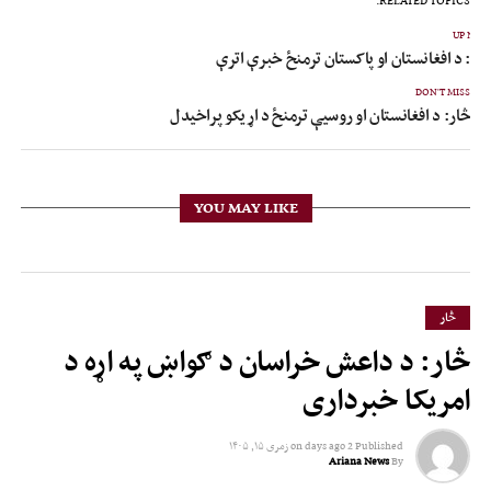
RELATED TOPICS:
UP NEX
ار: د افغانستان او پاکستان ترمنځ خبرې اترې
DON'T MISS
څار: د افغانستان او روسیې ترمنځ د اړیکو پراخیدل
YOU MAY LIKE
څار
څار: د داعش خراسان د ګواښ په اړه د
امریکا خبرداری
Published
2 days ago
on
زمری ۱۵, ۱۴۰۵
Ariana News
By