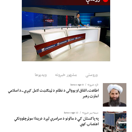
وروستی
مشهور خبرونه
ویدیوها
تازه خبرونه
9 hours ago
اطاعت، اتفاق او یووالی د نظام د ټینګښت لامل کیږي ــ د اسلامي
امارت رهبر
سیمه ییز خبرونه
12 hours ago
په پاکستان کې د مالونو د سراسري لېږد درېدا؛ موټرچلوونکي
اعتصاب کوي