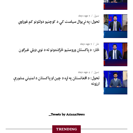
تحول
3 days ago
تحول: په نړیوال سیاست کې د کوچنیو دولتونو کم غوراوي
څار
3 days ago
څار: د پاکستان وروستیو څرګندونو ته د نوي ډیلي غبرګون
تحول
4 days ago
تحول: د افغانستان په اړه د چین او پاکستان د امنیتي مشورې
ارزونه
Tweets by ArianaNews_
TRENDING