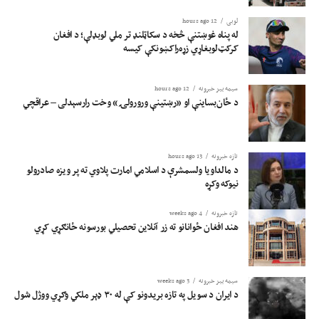
لوبی
12 hours ago
له پناه غوښتنې څخه د سکاټلنډ تر ملي لوبډلې؛ د افغان
کرکټ‌لوبغاړي زړه‌راکښونکې کیسه
سیمه ییز خبرونه
12 hours ago
د ځان‌بساینې او «رښتینې ورورولۍ» وخت رارسېدلی – عراقچي
تازه خبرونه
13 hours ago
د مالداویا ولسمشرې د اسلامي امارت پلاوي ته پر ویزه صادرولو
نیوکه وکړه
تازه خبرونه
4 weeks ago
هند افغان ځوانانو ته زر آنلاین تحصیلي بورسونه ځانګړي کړي
سیمه ییز خبرونه
3 weeks ago
د ایران د سویل په تازه بریدونو کې له ۳۰ ډېر ملکي وګړي ووژل شول