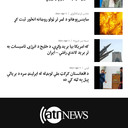
ساینس او ​​ټیکنالوژي
3 days ago
ساینس‌پوهانو د لمر تر ټولو روښانه انځور ثبت کړ
سیمه ییز خبرونه
3 days ago
که امریکا بیا برید وکړي، د خلیج د انرژۍ تاسیسات به
تر برید لاندې راشي – ایران
لوبی
3 days ago
د افغانستان کرکټ ملي لوبډله له ایرلینډ سره د بریالي
پیل په لټه کې ده