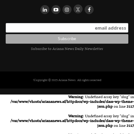
Subscribe to Ariana News Daily Newsletter
Copyright © 2025 Ariana News. All rights reserved!
Warning
: Undefined array key "slug" in
/var/www/vhosts/ariananews.af/httpdocs/wp-includes/class-wp-theme-
json.php
on line
2117
Warning
: Undefined array key "slug" in
/var/www/vhosts/ariananews.af/httpdocs/wp-includes/class-wp-theme-
json.php
on line
2117