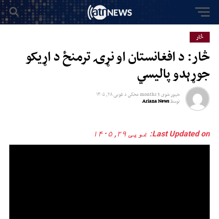
څار
څار: د افغانستان او نړۍ ترمنځ د اړیکو
جوړېدو پالیسي
خپور شوی
3 months مخکي
د
غویی ۲۸, ۱۴۰۵
توسط
Ariana News
Last Updated on: غویی ۲۹, ۱۴۰۵