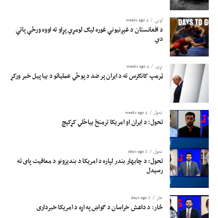
لوبی
4 weeks ago
د افغانستان د غېږنیونې غوره لیګ لومړي پړاو ته اووه ورځې پاتې
دي
نړۍ
4 weeks ago
ټرمپ کانګرس ته د ایران پر ضد د پوځي عملیاتو د بیا پیل خبر ورکړ
تحول
4 weeks ago
تحول: د ایران او امریکا ترمنځ بیاځلي کړکېچ
تحول
2 days ago
تحول: د چابهار بندر لپاره د امریکا د بندیزونو د معافیت پای ته
رسېدل
څار
2 days ago
څار: د داعش خراسان د ګواښ په اړه د امریکا خبرداری