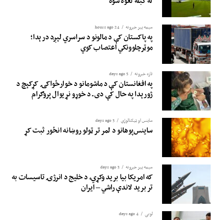
له کبله لغوه شوه
سیمه ییز خبرونه
24 hours ago
په پاکستان کې د مالونو د سراسري لېږد درېدا؛
موټرچلوونکي اعتصاب کوي
تازه خبرونه
5 days ago
په افغانستان کې د ماشومانو د خوارځواکۍ کړکېچ د
ژورېدا په حال کې دی ـ د خوړو نړیوال پروګرام
ساینس او ​​ټیکنالوژي
3 days ago
ساینس‌پوهانو د لمر تر ټولو روښانه انځور ثبت کړ
سیمه ییز خبرونه
3 days ago
که امریکا بیا برید وکړي، د خلیج د انرژۍ تاسیسات به
تر برید لاندې راشي – ایران
لوبی
4 days ago