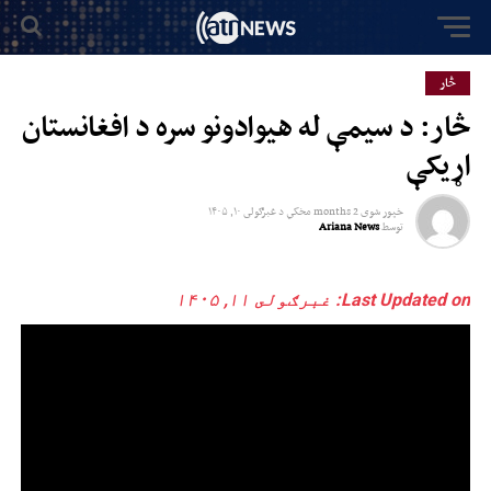
څار
څار: د سیمې له هیوادونو سره د افغانستان
اړیکې
خپور شوی
2 months مخکي
د
غبرګولى ۱۰, ۱۴۰۵
توسط
Ariana News
Last Updated on: غبرګولى ۱۱, ۱۴۰۵