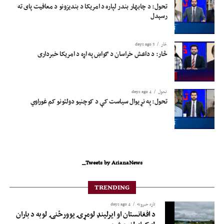
تحول: د چابهار بندر لپاره د امریکا د بندیزونو د معافیت پای ته
رسېدل
څار
3 days ago
څار: د داعش خراسان د ګواښ په اړه د امریکا خبرداری
تحول
4 days ago
تحول: په نړیوال سیاست کې د کوچنیو دولتونو کم غوراوي
Tweets by ArianaNews_
TRENDING
تازه خبرونه
4 days ago
د افغانستان او ایرلینډ لومړۍ یوورځنۍ لوبه د باران