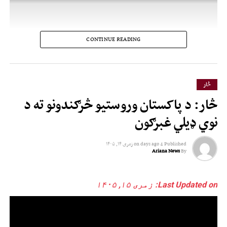
CONTINUE READING
څار
څار: د پاکستان وروستیو څرګندونو ته د
نوي ډیلي غبرګون
Published
4 days ago
on
زمری ۱۴, ۱۴۰۵
Ariana News
By
Last Updated on: زمری ۱۵, ۱۴۰۵