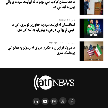
د افغانستان کرکټ ملي لوبډله له ایرلینډ سره د بریالي
پیل په لټه کې ده
لوبی
5 days ago
افغانستان له ایرلنډ سره په ۵۰آوریز لوبلړۍ کې د
خپلې نړیوالې درجې د پیاوړتیا په لټه کې دی
سیمه ییز خبرونه
4 days ago
د امریکا او ایران د جګړې د پای ته رسولو په هڅو کې
پرمختګ شوی