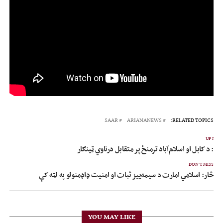
SAAR
ARIANANEWS
RELATED TOPICS:
UP NEX
ار: د کابل او اسلام‌آباد ترمنځ پر متقابل درناوي ټینګار
DON'T MISS
څار: اسلامي امارت د سیمه‌ییز ثبات او امنیت ډاډمنولو په لټه کې
YOU MAY LIKE