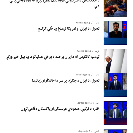
د افغانستان د غېږنیونې غوره لیګ لومړي پړاو ته اووه ورځې پاتې
دي
تحول
4 weeks ago
تحول: د ایران او امریکا ترمنځ بیاځلي کړکېچ
نړۍ
4 weeks ago
ټرمپ کانګرس ته د ایران پر ضد د پوځي عملیاتو د بیا پیل خبر ورکړ
تحول
13 hours ago
تحول: د ایران د جګړې پر سر د اختلافونو زیاتېدا
څار
15 hours ago
څار: د ترکیې، سعودي عربستان او پاکستان دفاعي تړون
تحول
3 days ago