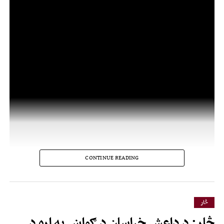
CONTINUE READING
څار
څار: د داعش خراسان د ګواښ په اړه د