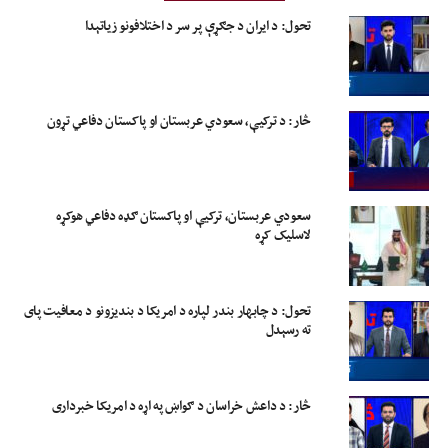
تحول: د ایران د جګړې پر سر د اختلافونو زیاتېدا
څار: د ترکیې، سعودي عربستان او پاکستان دفاعي تړون
سعودي عربستان، ترکیې او پاکستان ګډه دفاعي هوکړه
لاسلیک کړه
تحول: د چابهار بندر لپاره د امریکا د بندیزونو د معافیت پای
ته رسېدل
څار: د داعش خراسان د ګواښ په اړه د امریکا خبرداری