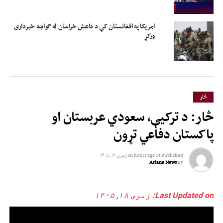
امریکا په افغانستان کې د داعش خراسان له ګواښه خبرداری
ورکړ
څار
څار: د ترکیې، سعودي عربستان او
پاکستان دفاعي تړون
Published
15 hours ago
on
زمری ۱۷, ۱۴۰۵
Ariana News
By
Last Updated on: زمری ۱۸, ۱۴۰۵