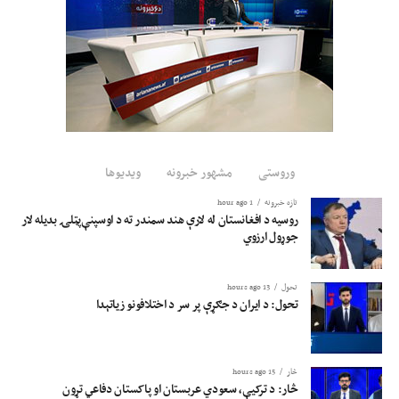
وروستی
مشهور خبرونه
ویدیوها
تازه خبرونه
1 hour ago
روسیه د افغانستان له لارې هند سمندر ته د اوسپنې‌پټلۍ بدیله لار
جوړول ارزوي
تحول
13 hours ago
تحول: د ایران د جګړې پر سر د اختلافونو زیاتېدا
څار
15 hours ago
څار: د ترکیې، سعودي عربستان او پاکستان دفاعي تړون