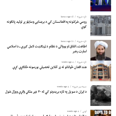
تازه خبرونه
18 hours ago
روسي شرکتونه په افغانستان کې د برښنايي وسایلو پر تولید پانګونه
کوي
تازه خبرونه
21 hours ago
اطاعت، اتفاق او یووالی د نظام د ټینګښت لامل کیږي ــ د اسلامي
امارت رهبر
تازه خبرونه
4 weeks ago
هند افغان ځوانانو ته زر آنلاین تحصیلي بورسونه ځانګړي کړي
سیمه ییز خبرونه
4 weeks ago
د ایران د سویل په تازه بریدونو کې له ۳۰ ډېر ملکي وګړي ووژل شول
لوبی
4 weeks ago