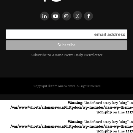
Subscribe to Ariana News Daily Newsletter
Copyright © 2025 Ariana News. All rights reserved!
Warning
: Undefined array key "slug" in
/var/www/vhosts/ariananews.af/httpdocs/wp-includes/class-wp-theme-
json.php
on line
2117
Warning
: Undefined array key "slug" in
/var/www/vhosts/ariananews.af/httpdocs/wp-includes/class-wp-theme-
json.php
on line
2117