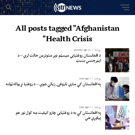
All posts tagged "Afghanistan
Health Crisis"
روغتيا
12 months ago
د افغانستان روغتیايي سیسټم ډېر ستونزمن حالت لري – د
ایمرجنسي بنسټ
روغتيا
1 year ago
په افغانستان کې ساري ناروغۍ زیاتې شوي – د روغتیا نړیواله ټولنه
روغتيا
1 year ago
په افغانستان کې به د روغتیايي چارو کیفیت ښه کول نور هم
پیاوړي شي