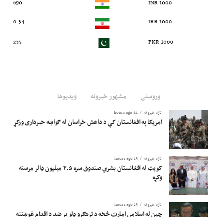
690
1000 INR
0.34
1000 IRR
235
1000 PKR
وروستی
مشهور خبرونه
ویدیوها
تازه خبرونه
14 hours ago
امریکا په افغانستان کې د داعش خراسان له ګواښه خبرداری ورکړ
تازه خبرونه
15 hours ago
کویټ له افغانستان بشري صندوق سره ۲.۵ میلیون ډالر مرسته
وکړه
تازه خبرونه
15 hours ago
چین له اسلامي امارت څخه د ترهګرو ډلو پر ضد د اقدام غوښتنه