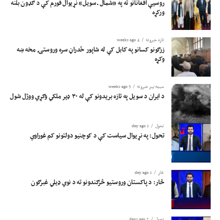
روسیې افغانانو ته په «شمال ـ سویل» نړیوال فورم کې د ګډون بلنه
ورکړه
تازه خبرونه
4 weeks ago
زرګونو کسانو په کابل کې له شاپور ځدراڼ سره وروستۍ مخه ښه
وکړه
سیمه ییز خبرونه
3 weeks ago
د ایران د سویل په تازه بریدونو کې له ۳۰ ډېر ملکي وګړي ووژل شول
تحول
1 day ago
تحول: په نړیوال سیاست کې د کوچنیو دولتونو کم غوراوي
څار
1 day ago
څار: د پاکستان وروستیو څرګندونو ته د نوي ډیلي غبرګون
تحول
2 days ago