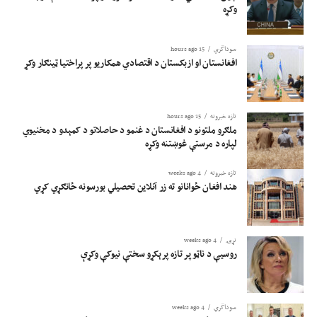
وکړه
سوداگري
15 hours ago
افغانستان او ازبکستان د اقتصادي همکاریو پر پراختیا ټینګار وکړ
تازه خبرونه
15 hours ago
ملګرو ملتونو د افغانستان د غنمو د حاصلاتو د کمېدو د مخنیوي
لپاره د مرستې غوښتنه وکړه
تازه خبرونه
4 weeks ago
هند افغان ځوانانو ته زر آنلاین تحصیلي بورسونه ځانګړي کړي
نړۍ
4 weeks ago
روسیې د ناټو پر تازه پرېکړو سختې نیوکې وکړې
سوداگري
4 weeks ago