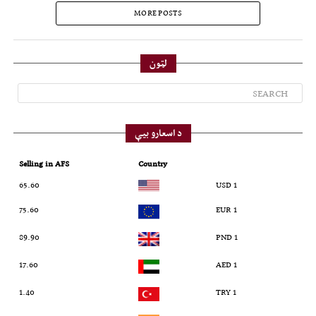
MORE POSTS
لټون
د اسعارو بیې
Selling in AFS
Country
65.60
1 USD
75.60
1 EUR
89.90
1 PND
17.60
1 AED
1.40
1 TRY