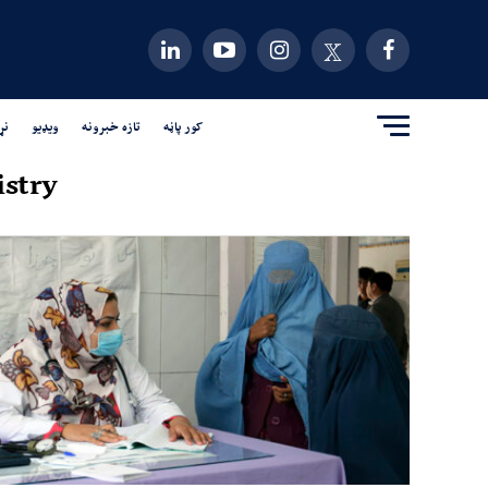
کور پاڼه
تازه خبرونه
ویډیو
نړ
stry"