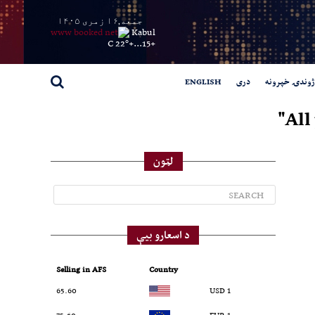
جمعه,۱۶ زمری ۱۴۰۵
Kabul
22° C
+
15...
+
ژوندۍ خپرونه
دری
ENGLISH
All
لټون
د اسعارو بیې
Selling in AFS
Country
65.60
1 USD