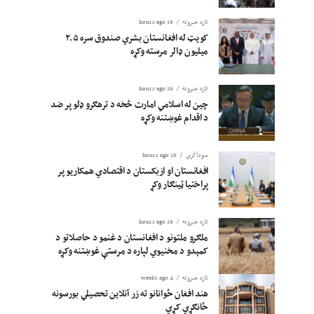
تازه خبرونه
16 hours ago
کویټ له افغانستان بشري صندوق سره ۲.۵
میلیون ډالر مرسته وکړه
تازه خبرونه
16 hours ago
چین له اسلامي امارت څخه د ترهګرو ډلو پر ضد
د اقدام غوښتنه وکړه
سوداگري
16 hours ago
افغانستان او ازبکستان د اقتصادي همکاریو پر
پراختیا ټینګار وکړ
تازه خبرونه
16 hours ago
ملګرو ملتونو د افغانستان د غنمو د حاصلاتو د
کمېدو د مخنیوي لپاره د مرستې غوښتنه وکړه
تازه خبرونه
4 weeks ago
هند افغان ځوانانو ته زر آنلاین تحصیلي بورسونه
ځانګړي کړي