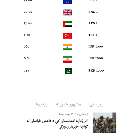
75.60
1 EUR
89.90
1 PND
17.60
1 AED
1.40
1 TRY
690
1000 INR
0.34
1000 IRR
235
1000 PKR
وروستی
مشهور خبرونه
ویدیوها
تازه خبرونه
15 hours ago
امریکا په افغانستان کې د داعش خراسان له
ګواښه خبرداری ورکړ