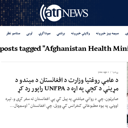
ۍ
سیمه ییز خبرونه
ولایتي خبرونه
برنامې
سوداگري
لوبی
ستاسو نظر
 posts tagged "Afghanistan Health Mini
روغتيا
1 year ago
د عامې روغتیا وزارت د افغانستان د میندو د
مړینې د کچې په اړه د UNFPA راپور رد کړ
صابرټون، چې د روانې میاشتې په پیل کې یې افغانستان ته سفر کړی و، تېره
اوونۍ په یوه مطبوعاتي کنفرانس کې وویل، چې افغانستان " اوسمهال...