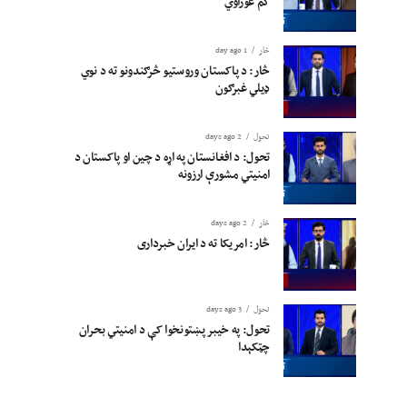
کم غوراوي
څار
1 day ago
څار: د پاکستان وروستیو څرګندونو ته د نوي
ډیلي غبرګون
تحول
2 days ago
تحول: د افغانستان په اړه د چین او پاکستان د
امنیتي مشورې ارزونه
څار
2 days ago
څار: امریکا ته د ایران خبرداری
تحول
3 days ago
تحول: په خیبر پښتونخوا کې د امنیتي بحران
چټکېدا