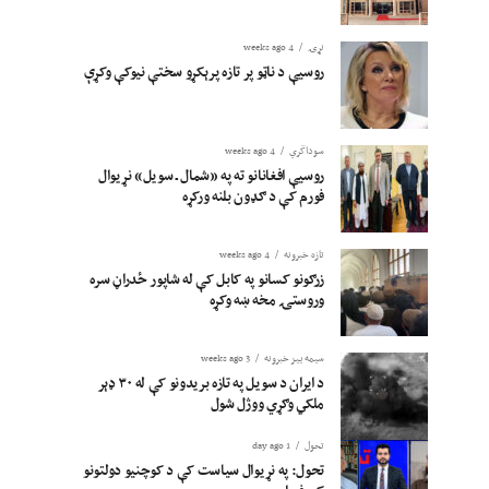
نړۍ
4 weeks ago
روسیې د ناټو پر تازه پرېکړو سختې نیوکې وکړې
سوداگري
4 weeks ago
روسیې افغانانو ته په «شمال ـ سویل» نړیوال
فورم کې د ګډون بلنه ورکړه
تازه خبرونه
4 weeks ago
زرګونو کسانو په کابل کې له شاپور ځدراڼ سره
وروستۍ مخه ښه وکړه
سیمه ییز خبرونه
3 weeks ago
د ایران د سویل په تازه بریدونو کې له ۳۰ ډېر
ملکي وګړي ووژل شول
تحول
1 day ago
تحول: په نړیوال سیاست کې د کوچنیو دولتونو