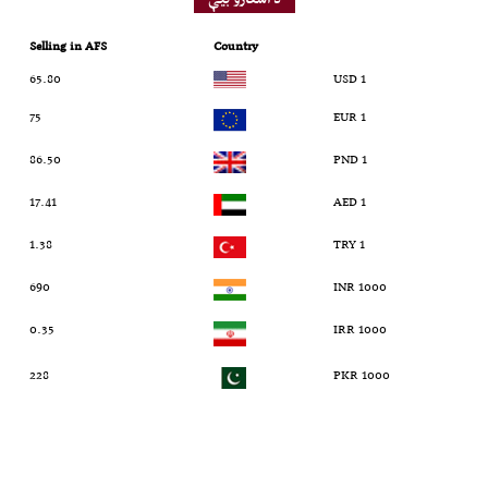
Selling in AFS
Country
65.80
1 USD
75
1 EUR
86.50
1 PND
17.41
1 AED
1.38
1 TRY
690
1000 INR
0.35
1000 IRR
228
1000 PKR