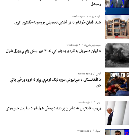
رسېدل
تازه خبرونه
4 weeks ago
هند افغان ځوانانو ته زر آنلاین تحصیلي بورسونه ځانګړي کړي
سیمه ییز خبرونه
3 weeks ago
د ایران د سویل په تازه بریدونو کې له ۳۰ ډېر ملکي وګړي ووژل شول
لوبی
4 weeks ago
د افغانستان د غېږنیونې غوره لیګ لومړي پړاو ته اووه ورځې پاتې
دي
نړۍ
4 weeks ago
ټرمپ کانګرس ته د ایران پر ضد د پوځي عملیاتو د بیا پیل خبر ورکړ
تحول
4 weeks ago