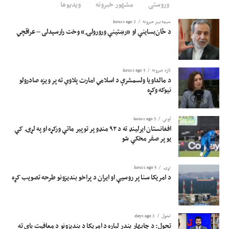
وروستی
مشهور خبرونه
ویدیوها
سیمه ییز خبرونه
2 hours ago
د ځان‌بساینې او «رښتینې ورورولۍ» وخت رارسېدلی – عراقچي
تازه خبرونه
3 hours ago
د مالداویا ولسمشرې د اسلامي امارت پلاوي ته پر ویزه صادرولو
نیوکه وکړه
لوبی
3 hours ago
افغانستان ایرلینډ ته د ۹۲ منډو پر توپیر ماتې ورکړه او په لړۍ کې
یو پر صفر مخکې شو
نړۍ
5 hours ago
د امریکا سنا پر روسیې او ایران د پراخو بندیزونو طرحه تصویب کړه
تحول
2 days ago
تحول: د چابهار بندر لپاره د امریکا د بندیزونو د معافیت پای ته