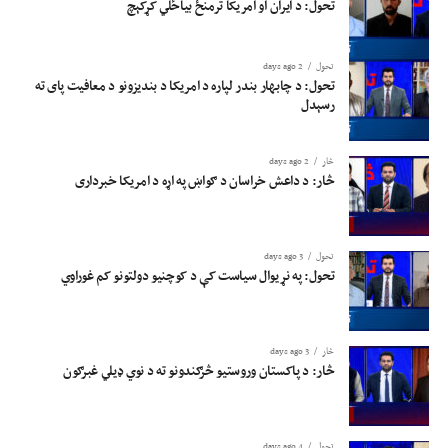
تحول: د ایران او امریکا ترمنځ بیاځلي کړکېچ
تحول
2 days ago
تحول: د چابهار بندر لپاره د امریکا د بندیزونو د معافیت پای ته
رسېدل
څار
2 days ago
څار: د داعش خراسان د ګواښ په اړه د امریکا خبرداری
تحول
3 days ago
تحول: په نړیوال سیاست کې د کوچنیو دولتونو کم غوراوي
څار
3 days ago
څار: د پاکستان وروستیو څرګندونو ته د نوي ډیلي غبرګون
تحول
4 days ago