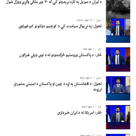
د ایران د سویل په تازه بریدونو کې له ۳۰ ډېر ملکي وګړي ووژل شول
تحول
23 hours ago
تحول: په نړیوال سیاست کې د کوچنیو دولتونو کم غوراوي
څار
1 day ago
څار: د پاکستان وروستیو څرګندونو ته د نوي ډیلي غبرګون
تحول
2 days ago
تحول: د افغانستان په اړه د چین او پاکستان د امنیتي مشورې
ارزونه
څار
2 days ago
څار: امریکا ته د ایران خبرداری
تحول
3 days ago