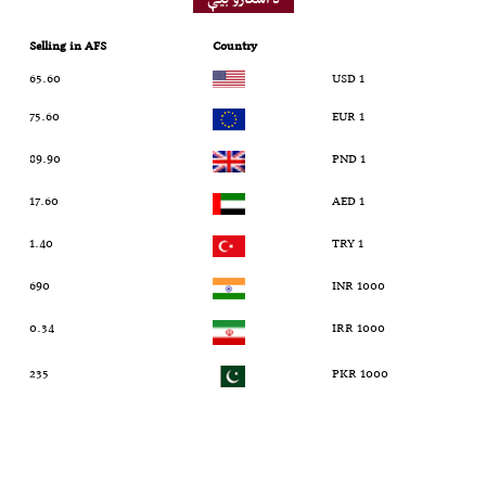
Selling in AFS
Country
65.60
1 USD
75.60
1 EUR
89.90
1 PND
17.60
1 AED
1.40
1 TRY
690
1000 INR
0.34
1000 IRR
235
1000 PKR