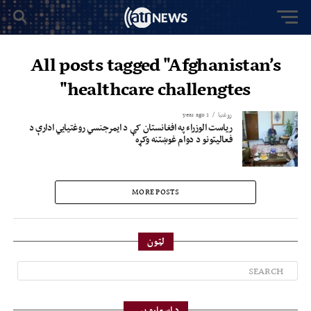
All posts tagged "Afghanistan’s
healthcare challengtes"
روغتيا
1 year ago
ریاست الوزراء په افغانستان کې د ایمرجنسي روغتیایي ادارې د
فعالیتونو د دوام غوښتنه وکړه
MORE POSTS
لټون
د اسعارو بیې