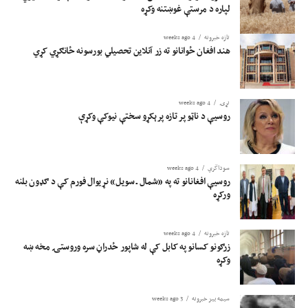
لپاره د مرستې غوښتنه وکړه
تازه خبرونه
4 weeks ago
هند افغان ځوانانو ته زر آنلاین تحصیلي بورسونه ځانګړي کړي
نړۍ
4 weeks ago
روسیې د ناټو پر تازه پرېکړو سختې نیوکې وکړې
سوداگري
4 weeks ago
روسیې افغانانو ته په «شمال ـ سویل» نړیوال فورم کې د ګډون بلنه
ورکړه
تازه خبرونه
4 weeks ago
زرګونو کسانو په کابل کې له شاپور ځدراڼ سره وروستۍ مخه ښه
وکړه
سیمه ییز خبرونه
3 weeks ago