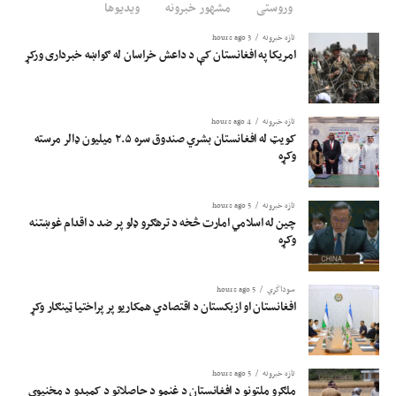
وروستی
مشهور خبرونه
ویدیوها
تازه خبرونه
3 hours ago
امریکا په افغانستان کې د داعش خراسان له ګواښه خبرداری ورکړ
تازه خبرونه
4 hours ago
کویټ له افغانستان بشري صندوق سره ۲.۵ میلیون ډالر مرسته
وکړه
تازه خبرونه
5 hours ago
چین له اسلامي امارت څخه د ترهګرو ډلو پر ضد د اقدام غوښتنه
وکړه
سوداگري
5 hours ago
افغانستان او ازبکستان د اقتصادي همکاریو پر پراختیا ټینګار وکړ
تازه خبرونه
5 hours ago
ملګرو ملتونو د افغانستان د غنمو د حاصلاتو د کمېدو د مخنیوي