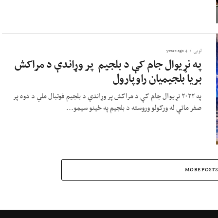
لوبی
4 years ago
په نړیوال جام کې د بلجیم پر وړاندې د مراکش
بریا بلجیمیان راوپارول
په ۲۰۲۲ نړیوال جام کې د مراکش پر وړاندې د بلجیم فوتبال ملي د دوه پر
صفر ماتې له ورکولو وروسته د بلجیم په ځینو سیمو...
MORE POSTS