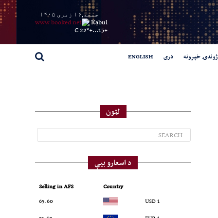
جمعه,۱۶ زمری ۱۴۰۵
Kabul
22° C
+
15...
+
ژوندۍ خپرونه
دری
ENGLISH
لټون
د اسعارو بیې
Selling in AFS
Country
65.60
1 USD