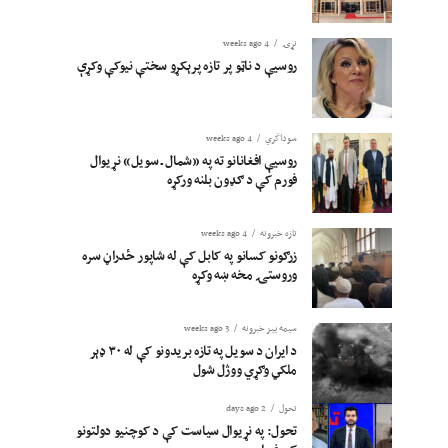
نړۍ
4 weeks ago
روسیې د ناټو پر تازه پرېکړو سختې نیوکې وکړې
سوداگري
4 weeks ago
روسیې افغانانو ته په «شمال ـ سویل» نړیوال
فورم کې د ګډون بلنه ورکړه
تازه خبرونه
4 weeks ago
زرګونو کسانو په کابل کې له شاپور ځدراڼ سره
وروستۍ مخه ښه وکړه
سیمه ییز خبرونه
3 weeks ago
د ایران د سویل په تازه بریدونو کې له ۳۰ ډېر
ملکي وګړي ووژل شول
تحول
2 days ago
تحول: په نړیوال سیاست کې د کوچنیو دولتونو