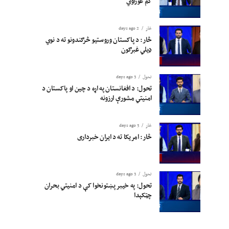
کم غوراوي
څار
2 days ago
څار: د پاکستان وروستیو څرګندونو ته د نوي
ډیلي غبرګون
تحول
3 days ago
تحول: د افغانستان په اړه د چین او پاکستان د
امنیتي مشورې ارزونه
څار
3 days ago
څار: امریکا ته د ایران خبرداری
تحول
3 days ago
تحول: په خیبر پښتونخوا کې د امنیتي بحران
چټکېدا