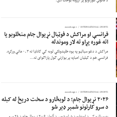
د قانوني غوراویو پر ارزونه بوخت دی.
1 month ago
INTERNATIONAL SPORTS
فرانسې او مراکش د فوټبال نړیوال جام منځلوبو یا
اته غوره پړاو ته لار وموندله
مراکش د دغو سیالیو په یوه ځلېدونکې لوبه کې کاناډا ته ۳ ـ ۰ ماتې ورکړه.
فرانسې هم د کیلیان امباپه پر یوازني ګول پاراګوای ته...
1 month ago
INTERNATIONAL SPORTS
۲۰۲۶ نړیوال جام؛ د لوبڅارو د سخت دریځ له کبله
د سرو کارتونو شمېر ډېر شو
په سیالیو کې د لوبغاړو د شړلو شمېر د آلمان ۲۰۰۶ نړیوال جام د ۲۸ سرو