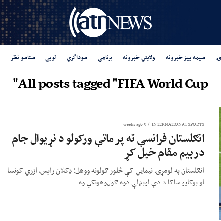
ۍ
سیمه ییز خبرونه
ولایتي خبرونه
برنامې
سوداگري
لوبی
ستاسو نظر
All posts tagged "FIFA World Cup"
3 weeks ago
INTERNATIONAL SPORTS
انګلستان فرانسې ته پر ماتې ورکولو د نړیوال جام
درېیم مقام خپل کړ
انګلستان په لومړۍ نیمايي کې څلور ګولونه ووهل؛ ډکلان رایس، ازري کونسا
او بوکایو ساکا د دې لوبډلې دوه ګول‌وهونکي وه.