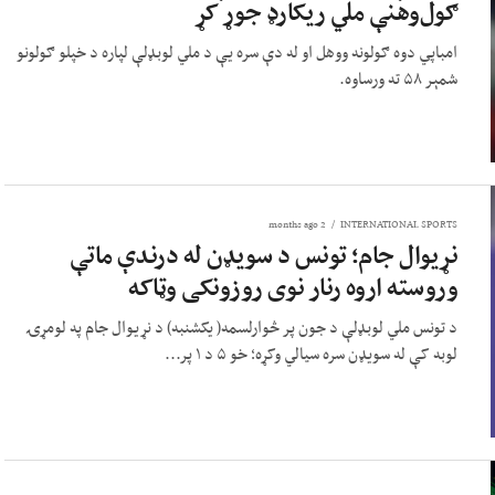
ګول‌وهنې ملي ریکارډ جوړ کړ
امباپي دوه ګولونه ووهل او له دې سره یې د ملي لوبډلې لپاره د خپلو ګولونو
شمېر ۵۸ ته ورساوه.
2 months ago
INTERNATIONAL SPORTS
نړیوال جام؛ تونس د سویډن له درندې ماتې
وروسته اروه رنار نوی روزونکی وټاکه
د تونس ملي لوبډلې د جون پر څوارلسمه( یکشنبه) د نړیوال جام په لومړۍ
لوبه کې له سویډن سره سیالي وکړه؛ خو ۵ د ۱ پر...