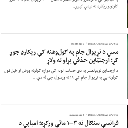
کارتونو ریکارډ ته نږدې کېږي.
1 month ago
INTERNATIONAL SPORTS
مسي د نړیوال جام په ګول‌وهنه کې ریکارډ جوړ
کړ؛ ارجنټاین حذفي پړاو ته ولاړ
د ارجنټاین لوبډلمشر په دې حساسه لوبه کې دواړه ګولونه ووهل او خپل ټول
ګولونه یې په نړیوال جام کې ۱۸ ته ورسول، چې له دې...
2 months ago
INTERNATIONAL SPORTS
فرانسې سنګال ته ۳–۱ ماتې ورکړه؛ امباپي د