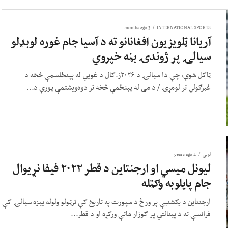
3 months ago
INTERNATIONAL SPORTS
آریانا ټلویزيون افغانانو ته د آسیا جام غوره لوبډلو
سیالۍ پر ژوندۍ بڼه خپروي
ټاکل شوې، چې دا سیالۍ د ۲۰۲۶ز.کال د غویي له پېنځلسمې څخه د
غبرګولي تر لومړۍ / د می له پېنځمې څخه تر دوه‌ویشتمې پورې د...
لوبی
4 years ago
لیونل میسي او ارجنتاین د قطر ۲۰۲۲ فیفا نړیوال
جام پایلوبه وګټله
ارجنتاین د یکشنبې پر ورځ د سپورت په تاریخ کې ترټولو ولوله ییزه سیالۍ کې
فرانسې ته د پینالتي پر ګوزار ماتې ورکړه او د قطر...