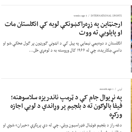
3 weeks ago
INTERNATIONAL SPORTS
ارجنټاین په زړه‌راکښونکې لوبه کې انګلستان مات
او پایلوبې ته ووت
انګلستان د دوه‌یمې نیمایي په پیل کې د انټوني ګورډون پر ګول مخکې شو او
داسې ښکارېده، چې له ۱۹۶۶ کال وروسته به د لومړي ځل...
لوبی
1 month ago
په نړیوال جام کې د ټرمپ ناندریزه سلاسوهنه؛
فیفا بالوګون ته د بلجیم پر وړاندې د لوبې اجازه
ورکړه
دغه راز د بلجیم فوټبال فډراسیون ویلي، چې له دې پرېکړې «حیران» شوي او