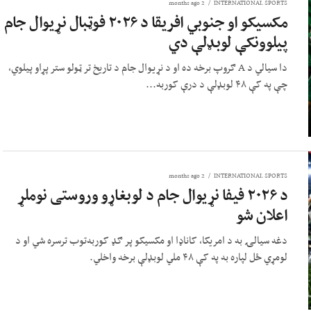
2 months ago
INTERNATIONAL SPORTS
مکسیکو او جنوبي افریقا د ۲۰۲۶ فوټبال نړیوال جام
پیلوونکې لوبډلې دي
دا سیالي د A ګروپ برخه ده او د نړیوال جام د تاریخ تر ټولو ستر پړاو پیلوي،
چې په کې ۴۸ لوبډلې د درې کوربه...
2 months ago
INTERNATIONAL SPORTS
د ۲۰۲۶ فیفا نړیوال جام د لوبغاړو وروستی نوملړ
اعلان شو
دغه سیالۍ به د امریکا، کاناډا او مکسیکو پر ګډ کوربه‌توب ترسره شي او د
لومړي ځل لپاره به په کې ۴۸ ملي لوبډلې برخه واخلي.