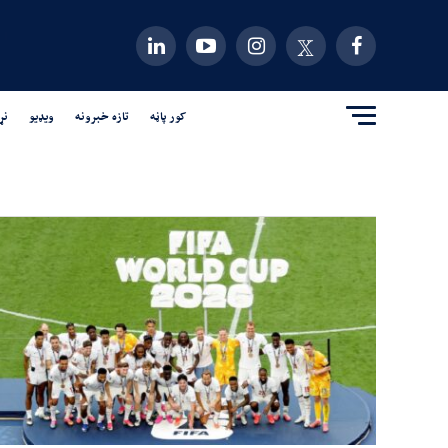
کور پاڼه
تازه خبرونه
ویډیو
نړ