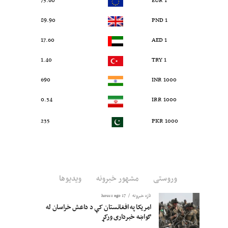
75.60
1 EUR
89.90
1 PND
17.60
1 AED
1.40
1 TRY
690
1000 INR
0.34
1000 IRR
235
1000 PKR
وروستی
مشهور خبرونه
ویدیوها
تازه خبرونه
17 hours ago
امریکا په افغانستان کې د داعش خراسان له
ګواښه خبرداری ورکړ