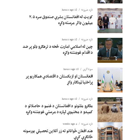
تازه خبرونه
18 hours ago
کویټ له افغانستان بشري صندوق سره ۲.۵
میلیون ډالر مرسته وکړه
تازه خبرونه
18 hours ago
چین له اسلامي امارت څخه د ترهګرو ډلو پر ضد
د اقدام غوښتنه وکړه
سوداگري
18 hours ago
افغانستان او ازبکستان د اقتصادي همکاریو پر
پراختیا ټینګار وکړ
تازه خبرونه
18 hours ago
ملګرو ملتونو د افغانستان د غنمو د حاصلاتو د
کمېدو د مخنیوي لپاره د مرستې غوښتنه وکړه
تازه خبرونه
4 weeks ago
هند افغان ځوانانو ته زر آنلاین تحصیلي بورسونه
ځانګړي کړي