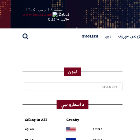
جمعه,۱۶ زمری ۱۴۰۵
Kabul
22° C
+
15...
+
ژوندۍ خپرونه
دری
ENGLISH
لټون
د اسعارو بیې
Selling in AFS
Country
65.60
1 USD