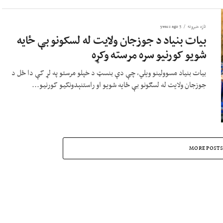
تازه خبرونه
3 years ago
بیات بنیاد د جوزجان ولایت له لسکونو بې ځایه
شویو کورنیو سره مرسته وکړه
بیات بنیاد مسوولینو ویلي، چې دې بنسټ د خپلو مرستو په لړ کې دا ځل د
جوزجان ولایت له لسګونو بې ځایه شویو او راستنېدونکیو کورنیو...
MORE POSTS