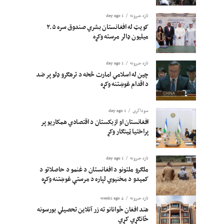
تازه خبرونه
1 day ago
کویټ له افغانستان بشري صندوق سره ۲.۵
میلیون ډالر مرسته وکړه
تازه خبرونه
1 day ago
چین له اسلامي امارت څخه د ترهګرو ډلو پر ضد
د اقدام غوښتنه وکړه
سوداگري
1 day ago
افغانستان او ازبکستان د اقتصادي همکاریو پر
پراختیا ټینګار وکړ
تازه خبرونه
1 day ago
ملګرو ملتونو د افغانستان د غنمو د حاصلاتو د
کمېدو د مخنیوي لپاره د مرستې غوښتنه وکړه
تازه خبرونه
4 weeks ago
هند افغان ځوانانو ته زر آنلاین تحصیلي بورسونه
ځانګړي کړي