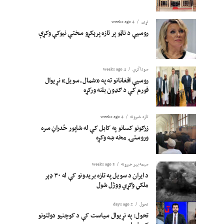
نړۍ
4 weeks ago
روسیې د ناټو پر تازه پرېکړو سختې نیوکې وکړې
سوداگري
4 weeks ago
روسیې افغانانو ته په «شمال ـ سویل» نړیوال
فورم کې د ګډون بلنه ورکړه
تازه خبرونه
4 weeks ago
زرګونو کسانو په کابل کې له شاپور ځدراڼ سره
وروستۍ مخه ښه وکړه
سیمه ییز خبرونه
3 weeks ago
د ایران د سویل په تازه بریدونو کې له ۳۰ ډېر
ملکي وګړي ووژل شول
تحول
2 days ago
تحول: په نړیوال سیاست کې د کوچنیو دولتونو