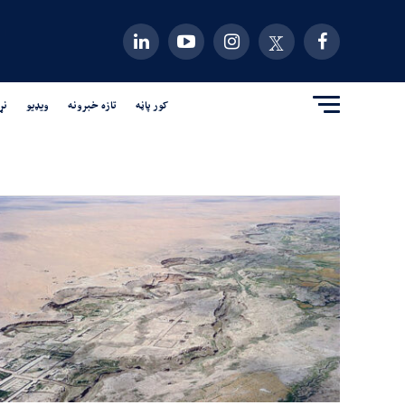
کور پاڼه
تازه خبرونه
ویډیو
نړ