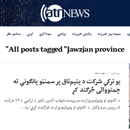
ۍ
سیمه ییز خبرونه
ولایتي خبرونه
برنامې
سوداگري
لوبی
ستاسو نظر
All posts tagged "Jawzjan province"
سوداگري
2 years ago
یو ترکي شرکت د یتیم‌تاق پر سمنټو پانګونې ته
چمتووالی څرګند کړ
د کانونو او پټرولیم وزارت سرپرست شهاب الدین دلاور د ترکیې د ۷۷ شرکت
له رییس سره وکتل. د کانونو او پټرولیم وزارت څرګنده کړې؛ په...