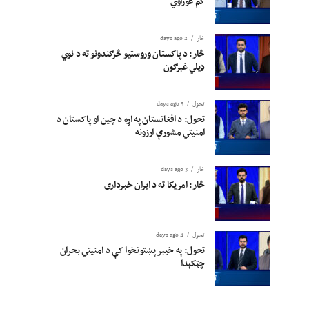
کم غوراوي
څار
2 days ago
څار: د پاکستان وروستیو څرګندونو ته د نوي
ډیلي غبرګون
تحول
3 days ago
تحول: د افغانستان په اړه د چین او پاکستان د
امنیتي مشورې ارزونه
څار
3 days ago
څار: امریکا ته د ایران خبرداری
تحول
4 days ago
تحول: په خیبر پښتونخوا کې د امنیتي بحران
چټکېدا