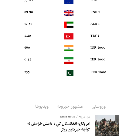
75.60
1 EUR
89.90
1 PND
17.60
1 AED
1.40
1 TRY
690
1000 INR
0.34
1000 IRR
235
1000 PKR
وروستی
مشهور خبرونه
ویدیوها
تازه خبرونه
23 hours ago
امریکا په افغانستان کې د داعش خراسان له
ګواښه خبرداری ورکړ