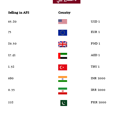
Selling in AFS
Country
65.80
1 USD
75
1 EUR
86.50
1 PND
17.41
1 AED
1.38
1 TRY
690
1000 INR
0.35
1000 IRR
228
1000 PKR