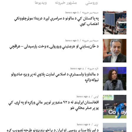
وروستی
مشهور خبرونه
ویدیوها
سیمه ییز خبرونه
3 hours ago
په پاکستان کې د مالونو د سراسري لېږد درېدا؛ موټرچلوونکي
اعتصاب کوي
سیمه ییز خبرونه
3 hours ago
د ځان‌بساینې او «رښتینې ورورولۍ» وخت رارسېدلی – عراقچي
تازه خبرونه
4 hours ago
د مالداویا ولسمشرې د اسلامي امارت پلاوي ته پر ویزه صادرولو
نیوکه وکړه
لوبی
4 hours ago
افغانستان ایرلینډ ته د ۹۲ منډو پر توپیر ماتې ورکړه او په لړۍ کې
یو پر صفر مخکې شو
نړۍ
6 hours ago
د امریکا سنا پر روسیې او ایران د پراخو بندیزونو طرحه تصویب کړه