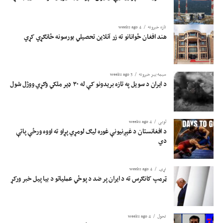
تازه خبرونه
4 weeks ago
هند افغان ځوانانو ته زر آنلاین تحصیلي بورسونه ځانګړي کړي
سیمه ییز خبرونه
3 weeks ago
د ایران د سویل په تازه بریدونو کې له ۳۰ ډېر ملکي وګړي ووژل شول
لوبی
4 weeks ago
د افغانستان د غېږنیونې غوره لیګ لومړي پړاو ته اووه ورځې پاتې
دي
نړۍ
4 weeks ago
ټرمپ کانګرس ته د ایران پر ضد د پوځي عملیاتو د بیا پیل خبر ورکړ
تحول
4 weeks ago