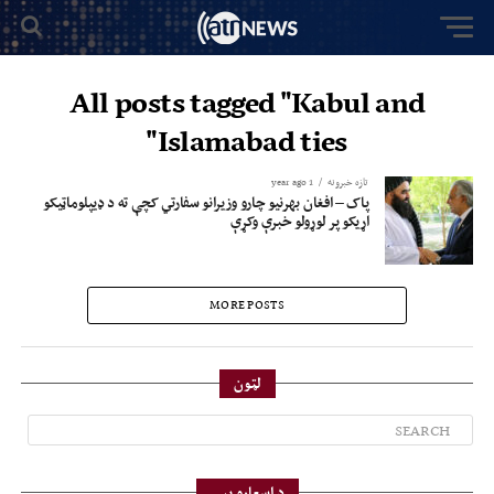
All posts tagged "Kabul and
Islamabad ties"
تازه خبرونه
1 year ago
پاک – افغان بهرنیو چارو وزیرانو سفارتي کچې ته د ډیپلوماټیکو
اړیکو پر لوړولو خبرې وکړې
MORE POSTS
لټون
د اسعارو بیې