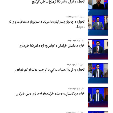
تحول: د ایران او امریکا ترمنځ بیاځلي کړکېچ
تحول
2 days ago
تحول: د چابهار بندر لپاره د امریکا د بندیزونو د معافیت پای ته
رسېدل
څار
2 days ago
څار: د داعش خراسان د ګواښ په اړه د امریکا خبرداری
تحول
3 days ago
تحول: په نړیوال سیاست کې د کوچنیو دولتونو کم غوراوي
څار
3 days ago
څار: د پاکستان وروستیو څرګندونو ته د نوي ډیلي غبرګون
تحول
4 days ago