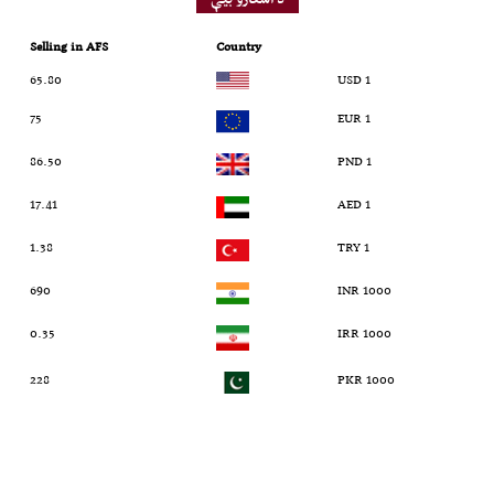
Selling in AFS
Country
65.80
1 USD
75
1 EUR
86.50
1 PND
17.41
1 AED
1.38
1 TRY
690
1000 INR
0.35
1000 IRR
228
1000 PKR