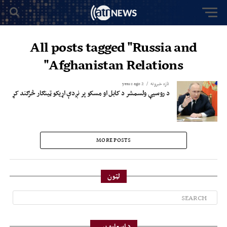
All posts tagged "Russia and
Afghanistan Relations"
تازه خبرونه
2 years ago
د روسیې ولسمشر د کابل او مسکو پر نږدې اړیکو ټینګار څرګند کړ
MORE POSTS
لټون
د اسعارو بیې