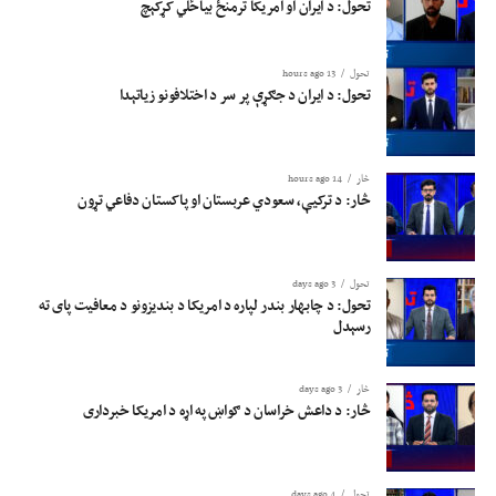
تحول: د ایران او امریکا ترمنځ بیاځلي کړکېچ
تحول
13 hours ago
تحول: د ایران د جګړې پر سر د اختلافونو زیاتېدا
څار
14 hours ago
څار: د ترکیې، سعودي عربستان او پاکستان دفاعي تړون
تحول
3 days ago
تحول: د چابهار بندر لپاره د امریکا د بندیزونو د معافیت پای ته
رسېدل
څار
3 days ago
څار: د داعش خراسان د ګواښ په اړه د امریکا خبرداری
تحول
4 days ago