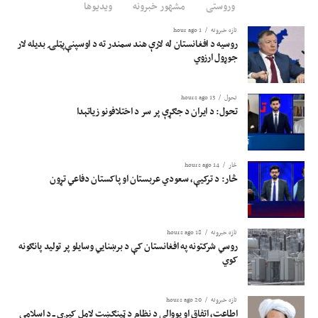
وروستی
مشهور خبرونه
ویدیوها
تازه خبرونه
1 hour ago
روسیه د افغانستان له لارې هند سمندر ته د اوسپنې‌پټلۍ بدیله لار
جوړول ارزوي
تحول
13 hours ago
تحول: د ایران د جګړې پر سر د اختلافونو زیاتېدا
څار
14 hours ago
څار: د ترکیې، سعودي عربستان او پاکستان دفاعي تړون
تازه خبرونه
18 hours ago
روسي شرکتونه په افغانستان کې د برښنايي وسایلو پر تولید پانګونه
کوي
تازه خبرونه
20 hours ago
اطاعت، اتفاق او یووالی د نظام د ټینګښت لامل کیږي ــ د اسلامي