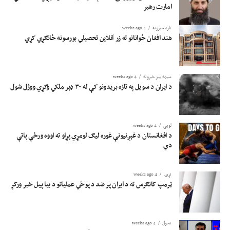
امارت رهبر
تازه خبرونه
4 weeks ago
هند افغان ځوانانو ته زر آنلاین تحصیلي بورسونه ځانګړي کړي
سیمه ییز خبرونه
4 weeks ago
د ایران د سویل په تازه بریدونو کې له ۳۰ ډېر ملکي وګړي ووژل شول
لوبی
4 weeks ago
د افغانستان د غېږنیونې غوره لیګ لومړي پړاو ته اووه ورځې پاتې
دي
نړۍ
4 weeks ago
ټرمپ کانګرس ته د ایران پر ضد د پوځي عملیاتو د بیا پیل خبر ورکړ
تحول
4 weeks ago