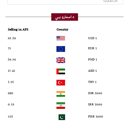
د اسعارو بیې
Selling in AFS
Country
65.80
1 USD
75
1 EUR
86.50
1 PND
17.41
1 AED
1.38
1 TRY
690
1000 INR
0.35
1000 IRR
228
1000 PKR