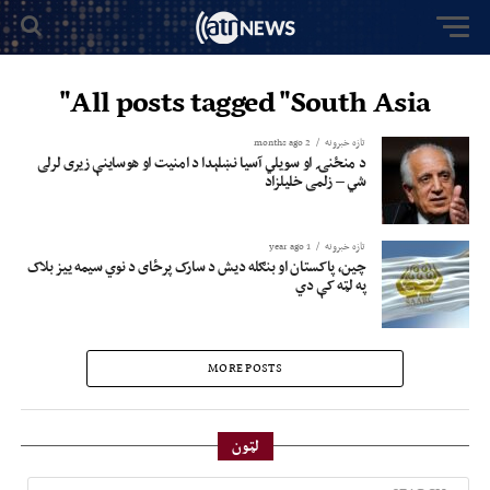
All posts tagged "South Asia"
تازه خبرونه
2 months ago
د منځنۍ او سویلي آسیا نښلېدا د امنیت او هوساینې زیری لرلی
شي – زلمی خلیلزاد
تازه خبرونه
1 year ago
چین، پاکستان او بنګله دیش د سارک پرځای د نوي سیمه ییز بلاک
په لټه کې دي
MORE POSTS
لټون