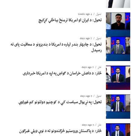
تحول
4 weeks ago
تحول: د ایران او امریکا ترمنځ بیاځلي کړکېچ
تحول
2 days ago
تحول: د چابهار بندر لپاره د امریکا د بندیزونو د معافیت پای ته
رسېدل
څار
2 days ago
څار: د داعش خراسان د ګواښ په اړه د امریکا خبرداری
تحول
3 days ago
تحول: په نړیوال سیاست کې د کوچنیو دولتونو کم غوراوي
څار
3 days ago
څار: د پاکستان وروستیو څرګندونو ته د نوي ډیلي غبرګون