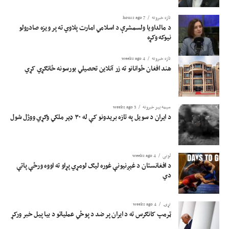
تازه خبرونه
7 hours ago
د مالداویا ولسمشرې د اسلامي امارت پلاوي ته پر ویزه صادرولو
نیوکه وکړه
تازه خبرونه
4 weeks ago
هند افغان ځوانانو ته زر آنلاین تحصیلي بورسونه ځانګړي کړي
سیمه ییز خبرونه
3 weeks ago
د ایران د سویل په تازه بریدونو کې له ۳۰ ډېر ملکي وګړي ووژل شول
لوبی
4 weeks ago
د افغانستان د غېږنیونې غوره لیګ لومړي پړاو ته اووه ورځې پاتې
دي
نړۍ
4 weeks ago
ټرمپ کانګرس ته د ایران پر ضد د پوځي عملیاتو د بیا پیل خبر ورکړ