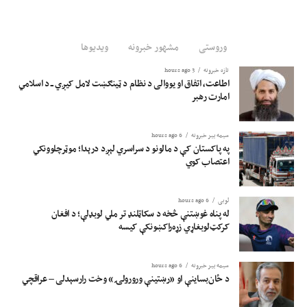
وروستی
مشهور خبرونه
ویدیوها
تازه خبرونه
3 hours ago
اطاعت، اتفاق او یووالی د نظام د ټینګښت لامل کیږي ــ د اسلامي
امارت رهبر
سیمه ییز خبرونه
6 hours ago
په پاکستان کې د مالونو د سراسري لېږد درېدا؛ موټرچلوونکي
اعتصاب کوي
لوبی
6 hours ago
له پناه غوښتنې څخه د سکاټلنډ تر ملي لوبډلې؛ د افغان
کرکټ‌لوبغاړي زړه‌راکښونکې کیسه
سیمه ییز خبرونه
6 hours ago
د ځان‌بساینې او «رښتینې ورورولۍ» وخت رارسېدلی – عراقچي