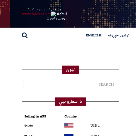
جمعه,۱۶ زمری ۱۴۰۵
Kabul
22° C
+
15...
+
ژوندۍ خپرونه
ENGLISH
لټون
د اسعارو بیې
Selling in AFS
Country
65.60
1 USD