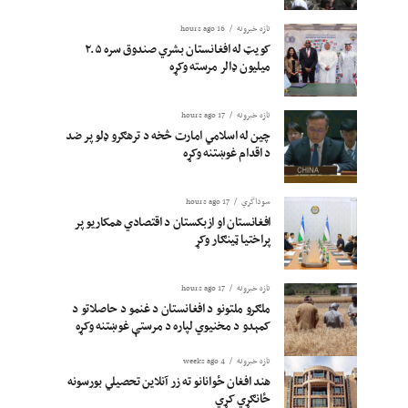
تازه خبرونه
16 hours ago
کویټ له افغانستان بشري صندوق سره ۲.۵
میلیون ډالر مرسته وکړه
تازه خبرونه
17 hours ago
چین له اسلامي امارت څخه د ترهګرو ډلو پر ضد
د اقدام غوښتنه وکړه
سوداگري
17 hours ago
افغانستان او ازبکستان د اقتصادي همکاریو پر
پراختیا ټینګار وکړ
تازه خبرونه
17 hours ago
ملګرو ملتونو د افغانستان د غنمو د حاصلاتو د
کمېدو د مخنیوي لپاره د مرستې غوښتنه وکړه
تازه خبرونه
4 weeks ago
هند افغان ځوانانو ته زر آنلاین تحصیلي بورسونه
ځانګړي کړي