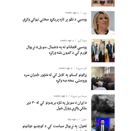
نړۍ
4 weeks ago
روسیې د ناټو پر تازه پرېکړو سختې نیوکې وکړې
سوداگري
4 weeks ago
روسیې افغانانو ته په «شمال ـ سویل» نړیوال
فورم کې د ګډون بلنه ورکړه
تازه خبرونه
4 weeks ago
زرګونو کسانو په کابل کې له شاپور ځدراڼ سره
وروستۍ مخه ښه وکړه
سیمه ییز خبرونه
3 weeks ago
د ایران د سویل په تازه بریدونو کې له ۳۰ ډېر
ملکي وګړي ووژل شول
تحول
1 day ago
تحول: په نړیوال سیاست کې د کوچنیو دولتونو