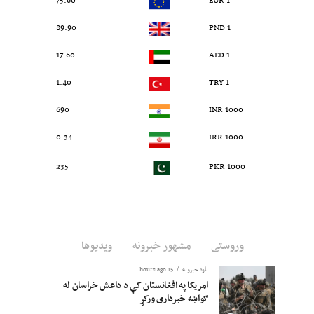
75.60
1 EUR
89.90
1 PND
17.60
1 AED
1.40
1 TRY
690
1000 INR
0.34
1000 IRR
235
1000 PKR
وروستی
مشهور خبرونه
ویدیوها
تازه خبرونه
15 hours ago
امریکا په افغانستان کې د داعش خراسان له
ګواښه خبرداری ورکړ