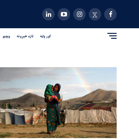
کور پاڼه
تازه خبرونه
ویډیو