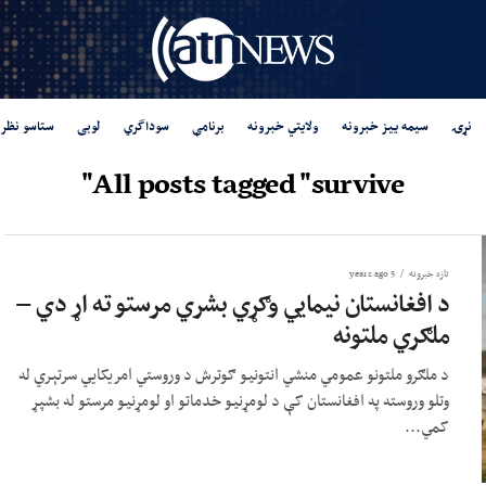
نړۍ
سیمه ییز خبرونه
ولایتي خبرونه
برنامې
سوداگري
لوبی
ستاسو نظر
All posts tagged "survive"
تازه خبرونه
5 years ago
د افغانستان نیمایي وګړي بشري مرستو ته اړ دي –
ملګري ملتونه
د ملګرو ملتونو عمومي منشي انتونیو ګوترش د وروستي امریکایي سرتېري له
وتلو وروسته په افغانستان کې د لومړنیو خدماتو او لومړنیو مرستو له بشپړ
کمي...