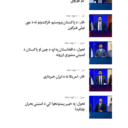
کم غوراوي
څار
2 days ago
څار: د پاکستان وروستیو څرګندونو ته د نوي
ډیلي غبرګون
تحول
2 days ago
تحول: د افغانستان په اړه د چین او پاکستان د
امنیتي مشورې ارزونه
څار
3 days ago
څار: امریکا ته د ایران خبرداری
تحول
3 days ago
تحول: په خیبر پښتونخوا کې د امنیتي بحران
چټکېدا