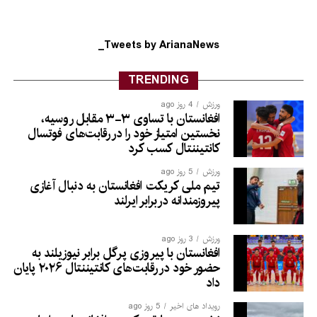
Tweets by ArianaNews_
TRENDING
ورزش
4 روز ago
افغانستان با تساوی ۳-۳ مقابل روسیه،
نخستین امتیاز خود را در رقابت‌های فوتسال
کانتیننتال کسب کرد
ورزش
5 روز ago
تیم ملی کریکت افغانستان به دنبال آغازی
پیروزمندانه دربرابر ایرلند
ورزش
3 روز ago
افغانستان با پیروزی پرگل برابر نیوزیلند به
حضور خود در رقابت‌های کانتیننتال ۲۰۲۶ پایان
داد
رویداد های اخیر
5 روز ago