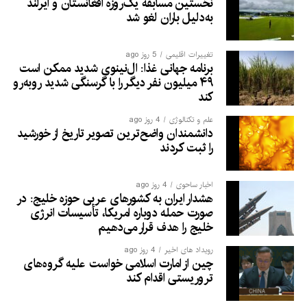
نخستین مسابقه یک‌روزه افغانستان و ایرلند
به‌دلیل باران لغو شد
تغییرات اقلیمی
5 روز ago
برنامه جهانی غذا: ال‌نینوی شدید ممکن است
۴۹ میلیون نفر دیگر را با گرسنگی شدید روبه‌رو
کند
علم و تکنالوژی
4 روز ago
دانشمندان واضح‌ترین تصویر تاریخ از خورشید
را ثبت کردند
اخبار ساحوی
4 روز ago
هشدار ایران به کشورهای عربی حوزه خلیج: در
صورت حمله دوباره امریکا، تأسیسات انرژی
خلیج را هدف قرار می‌دهیم
رویداد های اخیر
4 روز ago
چین از امارت اسلامی خواست علیه گروه‌های
تروریستی اقدام کند