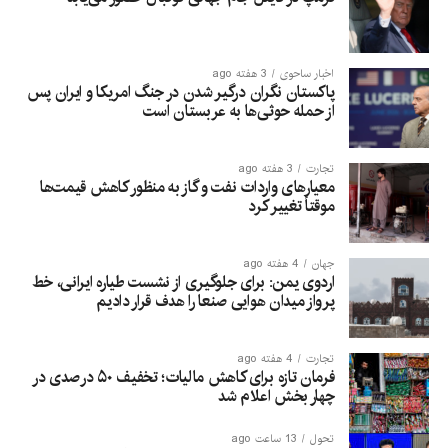
اخبار ساحوی
3 هفته ago
پاکستان نگران درگیر شدن در جنگ امریکا و ایران پس
از حمله حوثی‌ها به عربستان است
تجارت
3 هفته ago
معیارهای واردات نفت و گاز به منظور کاهش قیمت‌ها
موقتاً تغییر کرد
جهان
4 هفته ago
اردوی یمن: برای جلوگیری از نشست طیاره ایرانی، خط
پرواز میدان هوایی صنعا را هدف قرار دادیم
تجارت
4 هفته ago
فرمان تازه برای کاهش مالیات؛ تخفیف ۵۰ درصدی در
چهار بخش اعلام شد
تحول
13 ساعت ago