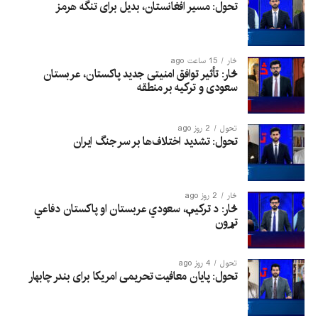
تحول: مسیر افغانستان، بدیل برای تنگه هرمز
څار
15 ساعت ago
څار: تأثیر توافق امنیتی جدید پاکستان، عربستان
سعودی و ترکیه بر منطقه
تحول
2 روز ago
تحول: تشدید اختلاف‌ها بر سر جنگ ایران
څار
2 روز ago
څار: د ترکیې، سعودي عربستان او پاکستان دفاعي
تړون
تحول
4 روز ago
تحول: پایان معافیت تحریمی امریکا برای بندر چابهار