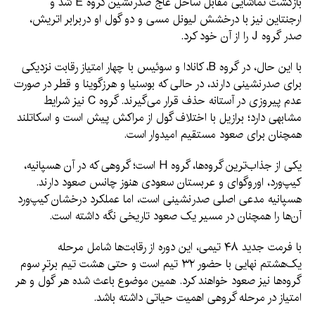
بازگشت تماشایی مقابل ساحل عاج صدرنشین گروه E شد و
ارجنتاین نیز با درخشش لیونل مسی و دو گول او دربرابر اتریش،
صدر گروه J را از آن خود کرد.
با این حال، در گروه B، کانادا و سوئیس با چهار امتیاز رقابت نزدیکی
برای صدرنشینی دارند، در حالی که بوسنیا و هرزگوینا و قطر در صورت
عدم پیروزی در آستانه حذف قرار می‌گیرند. گروه C نیز شرایط
مشابهی دارد؛ برازیل با اختلاف گول از مراکش پیش است و اسکاتلند
همچنان برای صعود مستقیم امیدوار است.
یکی از جذاب‌ترین گروه‌ها، گروه H است؛ گروهی که در آن هسپانیه،
کیپ‌ورد، اوروگوای و عربستان سعودی هنوز چانس صعود دارند.
هسپانیه مدعی اصلی صدرنشینی است، اما عملکرد درخشان کیپ‌ورد
آن‌ها را همچنان در مسیر یک صعود تاریخی نگه داشته است.
با فرمت جدید ۴۸ تیمی، این دوره از رقابت‌ها شامل مرحله
یک‌هشتم نهایی با حضور ۳۲ تیم است و حتی هشت تیم برترِ سوم
گروه‌ها نیز صعود خواهند کرد. همین موضوع باعث شده هر گول و هر
امتیاز در مرحله گروهی اهمیت حیاتی داشته باشد.