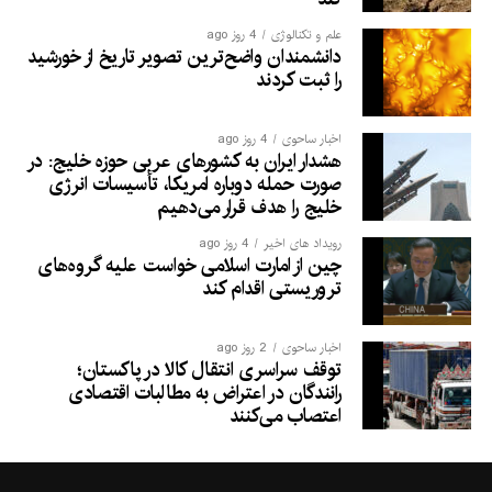
علم و تکنالوژی
4 روز ago
دانشمندان واضح‌ترین تصویر تاریخ از خورشید
را ثبت کردند
اخبار ساحوی
4 روز ago
هشدار ایران به کشورهای عربی حوزه خلیج: در
صورت حمله دوباره امریکا، تأسیسات انرژی
خلیج را هدف قرار می‌دهیم
رویداد های اخیر
4 روز ago
چین از امارت اسلامی خواست علیه گروه‌های
تروریستی اقدام کند
اخبار ساحوی
2 روز ago
توقف سراسری انتقال کالا در پاکستان؛
رانندگان در اعتراض به مطالبات اقتصادی
اعتصاب می‌کنند