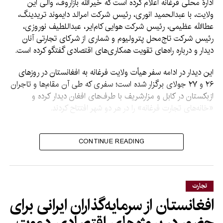
ادارۀ محلی فرغانه اعلام کرده است که خیرالله بازاروف، والی این
ولایت، با عبدالحمید انوری، رئیس شرکت امرالد دایموند تریدینگ،
عطاالله عظیمی، رئیس شرکت هوایی کام‌ایر، عبداللطیف نوروزی،
رئیس شرکت تاج‌محل پترولیوم و شماری از شرکای تجارتی آنان
دیدار و درباره راه‌های تقویت همکاری‌های اقتصادی گفتگو کرده است.
این دیدار در ادامه سفر هیأت ولایت فرغانه به افغانستان در روزهای
۲۶ و ۲۷ جولای برگزار شده است؛ سفری که طی آن مقام‌ها و تاجران
ازبکستان در کابل و مزارشریف با طرف‌های افغان دیدار کرده و
«خانه‌های تجارت فرغانه» را در هر دو شهر افتتاح کردند.
بر اساس اعلامیه اداره محلی
CONTINUE READING
فرغانه، دو طرف توافق کرده‌اند
که اجرای پروژه‌های مشترک
سرمایه‌گذاری را تسریع کرده،
تجارت
حجم تجارت دوجانبه را
افغانستان از سرمایه‌گذاران ایرانی برای
افزایش دهند و همکاری‌های
حضور در پروژه‌های اقتصادی دعوت