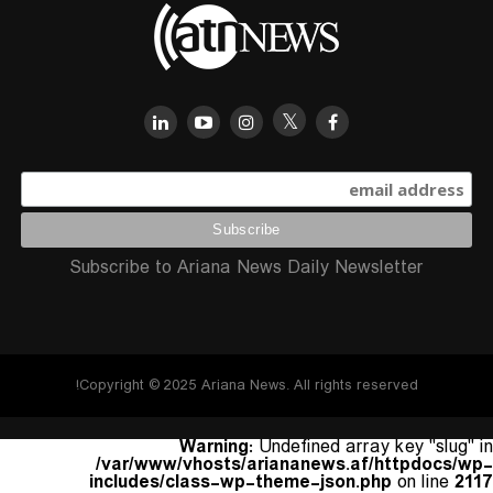
Subscribe to Ariana News Daily Newsletter
Copyright © 2025 Ariana News. All rights reserved!
Warning
: Undefined array key "slug" in
/var/www/vhosts/ariananews.af/httpdocs/wp-
includes/class-wp-theme-json.php
on line
2117