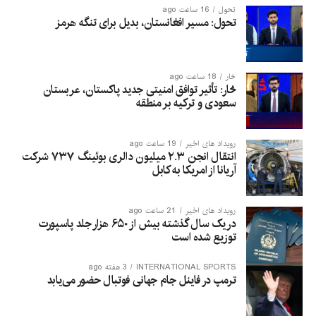
تحول
16 ساعت ago
تحول: مسیر افغانستان، بدیل برای تنگه هرمز
څار
18 ساعت ago
څار: تأثیر توافق امنیتی جدید پاکستان، عربستان
سعودی و ترکیه بر منطقه
رویداد های اخیر
19 ساعت ago
انتقال انجن ۲.۳ میلیون دالری بوئینگ ۷۳۷ شرکت
آریانا از امریکا به کابل
رویداد های اخیر
21 ساعت ago
در یک سال گذشته بیش از ۶۵۰ هزار جلد پاسپورت
توزیع شده است
INTERNATIONAL SPORTS
3 هفته ago
ترمپ در فاینل جام جهانی فوتبال حضور می‌یابد