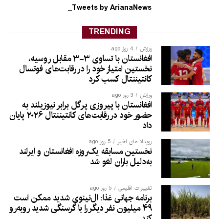
Tweets by ArianaNews_
TRENDING
ورزش
4 روز ago
افغانستان با تساوی ۳-۳ مقابل روسیه،
نخستین امتیاز خود را در رقابت‌های فوتسال
کانتیننتال کسب کرد
ورزش
3 روز ago
افغانستان با پیروزی پرگل برابر نیوزیلند به
حضور خود در رقابت‌های کانتیننتال ۲۰۲۶ پایان
داد
رویداد های اخیر
5 روز ago
نخستین مسابقه یک‌روزه افغانستان و ایرلند
به‌دلیل باران لغو شد
تغییرات اقلیمی
5 روز ago
برنامه جهانی غذا: ال‌نینوی شدید ممکن است
۴۹ میلیون نفر دیگر را با گرسنگی شدید روبه‌رو
کند