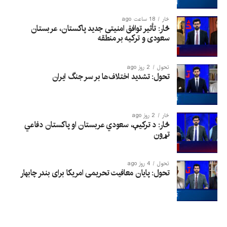
څار
18 ساعت ago
څار: تأثیر توافق امنیتی جدید پاکستان، عربستان
سعودی و ترکیه بر منطقه
تحول
2 روز ago
تحول: تشدید اختلاف‌ها بر سر جنگ ایران
څار
2 روز ago
څار: د ترکیې، سعودي عربستان او پاکستان دفاعي
تړون
تحول
4 روز ago
تحول: پایان معافیت تحریمی امریکا برای بندر چابهار