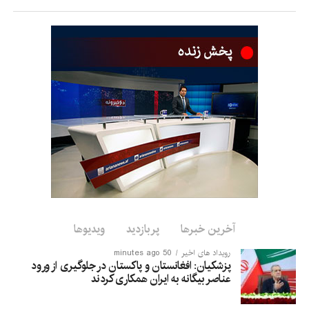
است.
رئیس اتاق مشترک افغانستان–ایران تأکید کرده است که فرصت‌های
موجود در بخش‌های مختلف اقتصادی افغانستان می‌تواند زمینه
همکاری‌های تازه میان سرمایه‌گذاران دو کشور را فراهم کند.
این نشست در حالی برگزار می‌شود که افغانستان در تلاش برای
جذب سرمایه‌گذاری خارجی و گسترش روابط اقتصادی با کشورهای
منطقه است.
آخرین خبرها
پربازدید
ویدیوها
رویداد های اخیر
50 minutes ago
پزشکیان: افغانستان و پاکستان در جلوگیری از ورود
عناصر بیگانه به ایران همکاری کردند