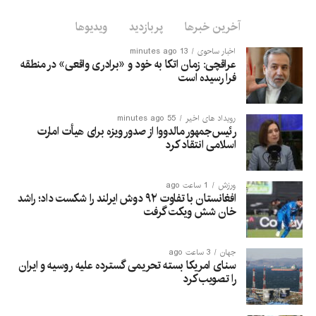
آخرین خبرها
پربازدید
ویدیوها
اخبار ساحوی
13 minutes ago
عراقچی: زمان اتکا به خود و «برادری واقعی» در منطقه
فرا رسیده است
رویداد های اخیر
55 minutes ago
رئیس‌جمهور مالدووا از صدور ویزه برای هیأت امارت
اسلامی انتقاد کرد
ورزش
1 ساعت ago
افغانستان با تفاوت ۹۲ دوش ایرلند را شکست داد؛ راشد
خان شش ویکت گرفت
جهان
3 ساعت ago
سنای امریکا بسته تحریمی گسترده علیه روسیه و ایران
را تصویب کرد