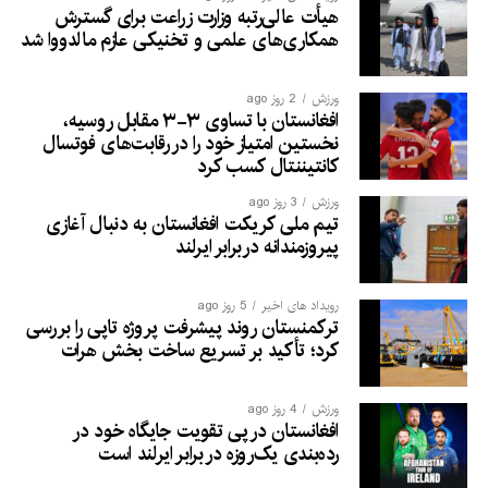
هیأت عالی‌رتبه وزارت زراعت برای گسترش
همکاری‌های علمی و تخنیکی عازم مالدووا شد
ورزش
2 روز ago
افغانستان با تساوی ۳-۳ مقابل روسیه،
نخستین امتیاز خود را در رقابت‌های فوتسال
کانتیننتال کسب کرد
ورزش
3 روز ago
تیم ملی کریکت افغانستان به دنبال آغازی
پیروزمندانه دربرابر ایرلند
رویداد های اخیر
5 روز ago
ترکمنستان روند پیشرفت پروژه تاپی را بررسی
کرد؛ تأکید بر تسریع ساخت بخش هرات
ورزش
4 روز ago
افغانستان در پی تقویت جایگاه خود در
رده‌بندی یک‌روزه در برابر ایرلند است