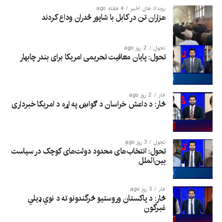
رویداد های اخیر
4 هفته ago
هزاران تن در کابل با شاپور ځدران وداع کردند
تحول
2 روز ago
تحول: پایان معافیت تحریمی امریکا برای بندر چابهار
څار
2 روز ago
څار: د داعش خراسان د ګواښ په اړه د امریکا خبرداری
تحول
3 روز ago
تحول: انتخاب‌های محدود دولت‌های کوچک در سیاست
بین‌الملل
څار
3 روز ago
څار: د پاکستان وروستیو څرگندونو ته د نوي ډیلي
غبرگون