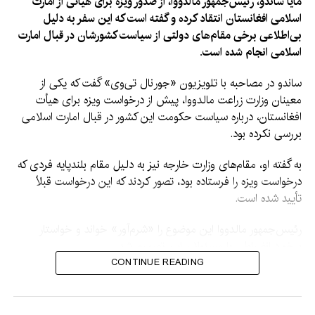
مایا ساندو، رئیس‌جمهور مالدووا، از صدور ویزه برای هیأتی از امارت
اسلامی افغانستان انتقاد کرده و گفته است که این سفر به دلیل
بی‌اطلاعی برخی مقام‌های دولتی از سیاست کشورشان در قبال امارت
اسلامی انجام شده است.
ساندو در مصاحبه با تلویزیون «جورنال تی‌وی» گفت که یکی از
معینان وزارت زراعت مالدووا، پیش از درخواست ویزه برای هیأت
افغانستان، درباره سیاست حکومت این کشور در قبال امارت اسلامی
بررسی نکرده بود.
به گفته او، مقام‌های وزارت خارجه نیز به دلیل مقام بلندپایه فردی که
درخواست ویزه را فرستاده بود، تصور کردند که این درخواست قبلاً
تأیید شده است.
رئیس‌جمهور مالدووا این موضوع را «شرم‌آور» خواند و خواستار
برخورد انضباطی با مسئولان این تصمیم شد.
CONTINUE READING
ساندو گفت: «براساس اطلاعاتی که در اختیار دارم، یکی از معینان
وزارت زراعت بررسی نکرده بود که سیاست جمهوری مالدووا در قبال
رژیم افغانستان چیست. این موضوع عجیب است.»