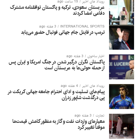
رویداد های اخیر
19 ساعت ago
عربستان سعودی، ترکیه و پاکستان توافقنامه مشترک
دفاعی امضا کردند
INTERNATIONAL SPORTS
3 هفته ago
ترمپ در فاینل جام جهانی فوتبال حضور می‌یابد
اخبار ساحوی
3 هفته ago
پاکستان نگران درگیر شدن در جنگ امریکا و ایران پس
از حمله حوثی‌ها به عربستان است
رویداد های اخیر
4 هفته ago
پیام‌های تسلیت و ادای احترام جامعه جهانی کریکت در
پی درگذشت شاپور زدران
تجارت
3 هفته ago
معیارهای واردات نفت و گاز به منظور کاهش قیمت‌ها
موقتاً تغییر کرد