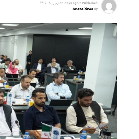
Published
7 days ago
on
زمری ۸, ۱۴۰۵
Ariana News
By