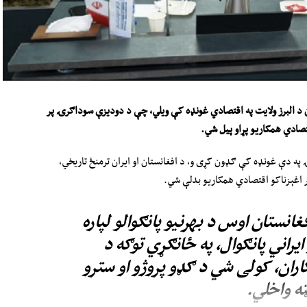
ن د البرز ولایت په اقتصادي غونډه کې ویلي، چې د دودیزې سوداګرۍ پر
قتصادي همکاریو پړاو پیل شي.
په دې غونډه کې ګډون کړی و، د افغانستان او ایران ترمنځ تاریخي،
پر اغېزناکو اقتصادي همکاریو بدلې شي.
انستان اوس د بهرنیو پانګوالو لپاره
یراني پانګوال، په ځانګړي توګه د
اران، کولی شي د ګډو پروژو او سترو
ه واخلي.