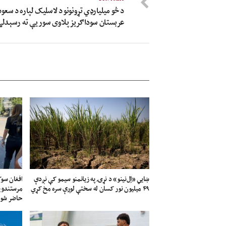
د څو میلیارډي تړونونو د لاسلیک لپاره د سعو
عربستان سوداګریز پلاوی سوریې ته رسېدل
ښايي «اِل‌نینو» د نړۍ په زیانمنو سیمو کې نږدې
افغان سو
۴۹ میلیون نور کسان له سختې لوږې سره مخ کړي
مرستندویې
حاضر شو