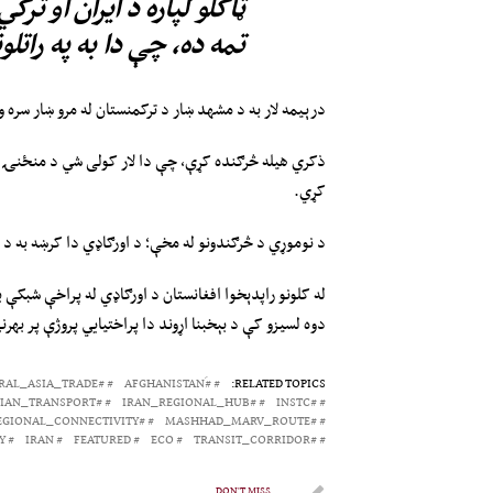
ټاکلو لپاره د ایران او تر
تمه ده، چې دا به په راتل
درېیمه لار به د مشهد ښار د ترکمنستان له مرو ښار سره 
ذکري هیله څرګنده کړې، چې دا لار کولی شي د منځنۍ آسیا 
کړي.
د نوموړي د څرګندونو له مخې؛ د اورګاډي دا کرښه به د ا
له کلونو راپدېخوا افغانستان د اورګاډي له پراخې شبکې ب
دوه لسیزو کې د بېخبنا اړوند دا پراختیایي پروژې پر به
#CENTRAL_ASIA_TRADE
#َAFGHANISTAN
RELATED TOPICS:
#IRANIAN_TRANSPORT
#IRAN_REGIONAL_HUB
#INSTC
#REGIONAL_CONNECTIVITY
#MASHHAD_MARV_ROUTE
Y
IRAN
FEATURED
ECO
#TRANSIT_CORRIDOR
DON'T MISS