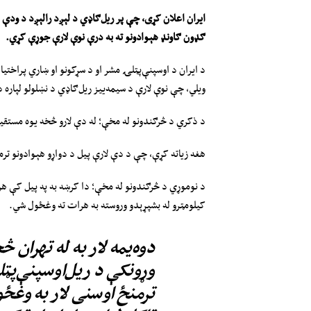
ایران اعلان کړی، چې پر ریل‌ګاډي د لېږد رالېږد د ودې او
ګډون ګاونډ هېوادونو ته به درې نوې لارې جوړې کړي.
د ایران د اوسپنې‌پټلۍ مشر او د سړکونو او ښاري پراختی
ویلي، چې نوې لارې د سیمه‌ییز ریل‌ګاډي د نښلولو لپاره د 
د ذکري د څرګندونو له مخې؛ له دې لارو څخه یوه مستقی
هغه زیاته کړې، چې د دې لارې پیل د دواړو هېوادونو ترم
کیلومټرو له بشپړېدو وروسته به هرات ته وغځول شي.
دوه‌یمه لار به له تهران 
وړونکې د ریل‌اوسپنې‌پټل
ترمنځ اوسنی لار به وغځو