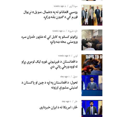
سوداگري
4 weeks ago
روسیې افغانانو ته په «شمال ـ سویل» نړیوال
فورم کې د ګډون بلنه ورکړه
تازه خبرونه
4 weeks ago
زرګونو کسانو په کابل کې له شاپور ځدراڼ سره
وروستۍ مخه ښه وکړه
لوبی
3 weeks ago
د افغانستان د غېږنیونې غوره لیګ لومړي پړاو
ته اووه ورځې پاتې دي
تحول
1 day ago
تحول: د افغانستان په اړه د چین او پاکستان د
امنیتي مشورې ارزونه
څار
1 day ago
څار: امریکا ته د ایران خبرداری