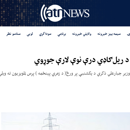
ۍ
سیمه ییز خبرونه
ولایتي خبرونه
برنامې
سوداگري
لوبی
ستاسو نظر
ه د ریل‌ګاډي درې نوې لارې جوړوي
وزیر جبارعلي ذکري د یکشنبې پر ورځ( د زمري پېنځمه ) پرس ټلویزیون ته ویلي، 