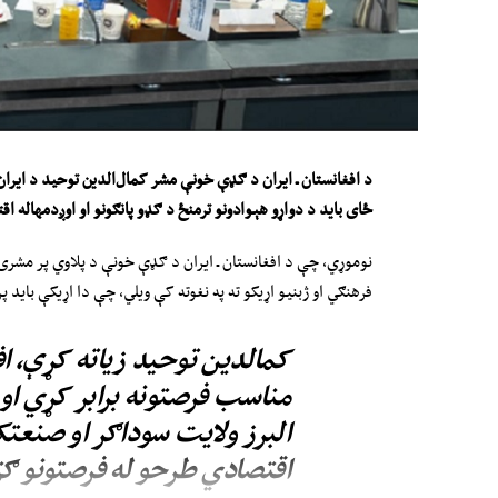
د افغانستان ـ ایران د ګډې خونې مشر کمال‌الدین توحید د ایرا
ځای باید د دواړو هېوادونو ترمنځ د ګډو پانګونو او اوږدمهاله ا
نوموړي، چې د افغانستان ـ ایران د ګډې خونې د پلاوي پر مشرۍ 
فرهنګي او ژبنیو اړیکو ته په نغوته کې ویلي، چې دا اړیکې باید 
کمالدین توحید زیاته کړې، افغ
مناسب فرصتونه برابر کړي او ا
البرز ولایت سوداګر او صنعتک
اقتصادي طرحو له فرصتونو ګټ