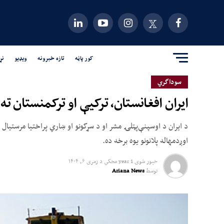
کور پاڼه
تازه خبرونه
ویډیو
نړ
سوداگري
ایران افغانستان، ترکیې او ترکمنستان ت
د ایران د اوسپنې‌پټلۍ مشر او د سړکونو او ښاري پراختیا مرستیال 
اوږدمهاله پلانونو یوه برخه ده.
خپور شوی
1 year مخکي
د
زمری ۶, ۱۴۰۴
توسط
Ariana News