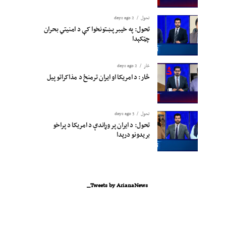
تحول
2 days ago
تحول: په خیبر پښتونخوا کې د امنیتي بحران
چټکېدا
څار
2 days ago
څار: د امریکا او ایران ترمنځ د مذاکراتو پیل
تحول
3 days ago
تحول: د ایران پر وړاندې د امریکا د پراخو
بریدونو درېدا
Tweets by ArianaNews_