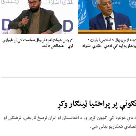
ونه اوس‌مهال د اسلامي امارت د
کوچني هېوادونه په نړیوال سیاست کې لږ غوراوي
ندلو په لټه کې نه‌دي -ملګري ملتونه
لري – عبدالحي قانت
ګونې پر پراختیا ټینګار وکړ
 دې غونډه کې ګډون کړی و، د افغانستان او ایران ترمنځ تاریخي، فرهنګي او
اقتصادي همکاریو بدلې شي.