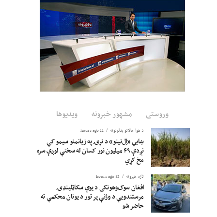
وروستی
مشهور خبرونه
ویدیوها
د هوا حالاتو بدلونونه
11 hours ago
ښايي «اِل‌نینو» د نړۍ په زیانمنو سیمو کې
نږدې ۴۹ میلیون نور کسان له سختې لوږې سره
مخ کړي
تازه خبرونه
12 hours ago
افغان سوک‌وهونکی د یوې سکاټلینډۍ
مرستندویې د وژنې پر تور د یونان محکمې ته
حاضر شو