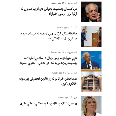
تازه خبرونه
15 hours ago
د پاکستان وضعیت بحراني دی او بیا سمون ته
اړتیا لري- زلمی خلیلزاد
لوبی
15 hours ago
د افغانستان کرکټ ملي لوبډله له ایرلینډ سره د
بریالي پیل په لټه کې ده
تازه خبرونه
16 hours ago
غړي هېوادونه اوس‌مهال د اسلامي امارت د
رسمیت پېژندلو په لټه کې نه‌دي -ملګري ملتونه
تازه خبرونه
3 weeks ago
هند افغان ځوانانو ته زر آنلاین تحصیلي بورسونه
ځانګړي کړي
نړۍ
4 weeks ago
روسیې د ناټو پر تازه پرېکړو سختې نیوکې وکړې