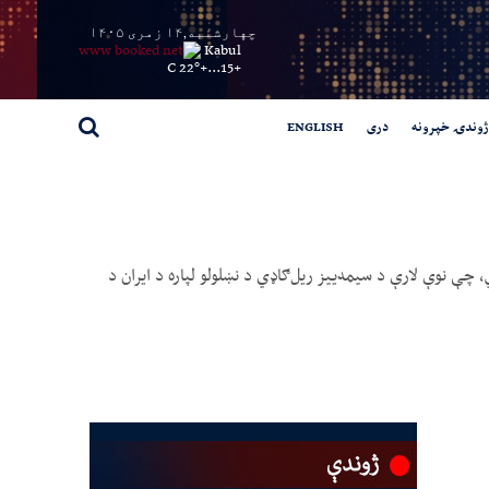
چهارشنبه,۱۴ زمری ۱۴۰۵
Kabul
22° C
+
15...
+
ژوندۍ خپرونه
دری
ENGLISH
چې نوې لارې د سیمه‌ییز ریل‌ګاډي د نښلولو لپاره د ایران د