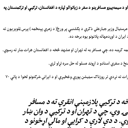
 د سیمه‌ییزو مسافرینو د سفر د زیاتوالو لپاره د افغانستان، ترکیې او ترکمنستان په
ا مرستیال وزیر جبارعلي ذکري د یکشنبې پر ورځ( د زمري پېنځمه ) پرس ټلویزیون ته
ایران د اوږدمهاله پلانونو یوه برخه ده.
مه کرښه ده، چې مسافر به له تهران او مشهد څخه د افغانستان هرات ښار ته رسوي.
نځ د سفري اسنادو د اړوند مسلو له حل سره تړاو لري.
د نوموړي د څرګندونو له مخې؛ دا کرښه به په پیل کې هرات ته نږدې تر روزناک سټیشن پورې وغځیږي او د ایراني شرکتونو لخوا د پاتې ۷۰
څخه د ترکیې پلازمېنې انقرې ته د مسافر
ۍ وي، چې د تهران او د ترکیې د وان ښار
ي. د دې لارې د کرایې او مالي اړخونو د