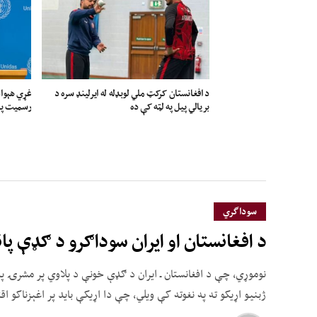
د افغانستان کرکټ ملي لوبډله له ایرلینډ سره د
غړي هېواد
بریالي پیل په لټه کې ده
رسمیت پېژ
سوداگري
د افغانستان او ایران سوداګرو د ګډې پان
نوموړي، چې د افغانستان ـ ایران د ګډې خونې د پلاوي پر مشرۍ په
ژبنیو اړیکو ته په نغوته کې ویلي، چې دا اړیکې باید پر اغېزناکو 