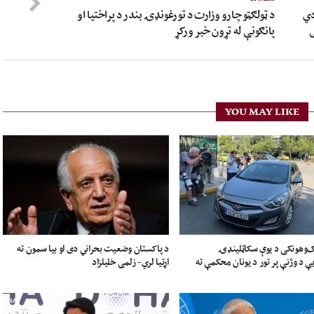
دي
د ټولګټو چارو وزارت د تورغونډۍ بندر د پراختیا او
ی
پانګونې له تړون خبر ورکړ
YOU MAY LIKE
ک‌وهونکی د یوې سکاټلینډۍ
د پاکستان وضعیت بحراني دی او بیا سمون ته
 د وژنې پر تور د یونان محکمې ته
اړتیا لري- زلمی خلیلزاد