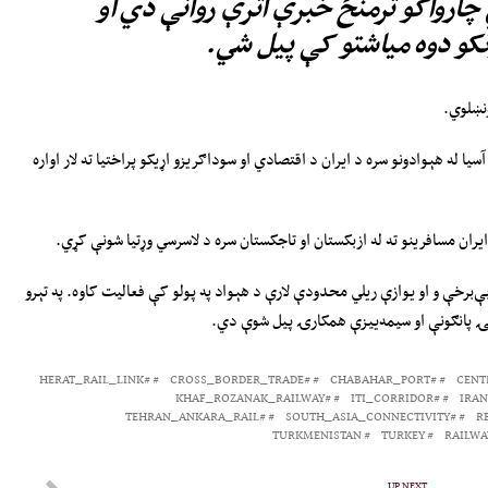
کي چارواکو ترمنځ خبرې اترې روانې دي او
ونکو دوه میاشتو کې پیل شي.
ونښلوي.
له هېوادونو سره د ایران د اقتصادي او سوداګریزو اړیکو پراختیا ته لار اواره
یران مسافرینو ته له ازبکستان او تاجکستان سره د لاسرسي وړتیا شونې کړي.
ې‌برخې و او یوازې ریلي محدودې لارې د هېواد په پولو کې فعالیت کاوه. په تېرو
رنۍ پانګونې او سیمه‌ییزې همکارۍ پیل شوې دي.
#HERAT_RAIL_LINK
#CROSS_BORDER_TRADE
#CHABAHAR_PORT
#KHAF_ROZANAK_RAILWAY
#ITI_CORRIDOR
#TEHRAN_ANKARA_RAIL
#SOUTH_ASIA_CONNECTIVITY
TURKMENISTAN
TURKEY
RAILWA
UP NEXT