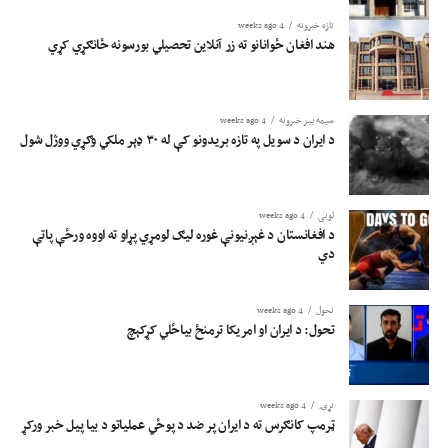
حاضر ثبت شوي وه.
تازه خبرونه
4 weeks ago
هند افغان ځوانانو ته زر آنلاین تحصیلي بورسونه ځانګړي کړي
سیمه ییز خبرونه
4 weeks ago
د ایران د سویل په تازه بریدونو کې له ۳۰ ډېر ملکي وګړي ووژل شول
لوبی
4 weeks ago
د افغانستان د غېږنیونې غوره لیګ لومړي پړاو ته اووه ورځې پاتې
دي
تحول
4 weeks ago
تحول: د ایران او امریکا ترمنځ بیاځلي کړکېچ
نړۍ
4 weeks ago
ټرمپ کانګرس ته د ایران پر ضد د پوځي عملیاتو د بیا پیل خبر ورکړ