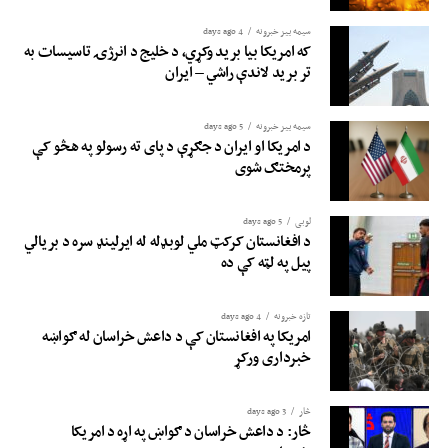
سیمه ییز خبرونه
4 days ago
که امریکا بیا برید وکړي، د خلیج د انرژۍ تاسیسات به
تر برید لاندې راشي – ایران
سیمه ییز خبرونه
5 days ago
د امریکا او ایران د جګړې د پای ته رسولو په هڅو کې
پرمختګ شوی
لوبی
5 days ago
د افغانستان کرکټ ملي لوبډله له ایرلینډ سره د بریالي
پیل په لټه کې ده
تازه خبرونه
4 days ago
امریکا په افغانستان کې د داعش خراسان له ګواښه
خبرداری ورکړ
څار
3 days ago
څار: د داعش خراسان د ګواښ په اړه د امریکا