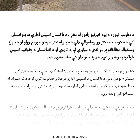
د «پارسیا نیوز» د یوه څېړنیز راپور له مخې، د پاکستان امنیتي ادارې په بلوڅستان
کې د حکومت د ملاتړ وړ وسله‌والې ډلې د خپلو امنیتي موخو د پرمخ وړلو او د بلوڅ
وسله‌والو مخالفانو پر وړاندې د مبارزې لپاره کاروي او د افغانستان د پخوانیو امنیتي
ځواکونو یو شمېر غړي هم په دغو ډلو کې جذب شوي دي.
دغه راپور، چې د اګست پر شپږمه خپور شوی؛ ادعا کوي، چې په بلوڅستان کې
«لشکر» نومې ډلې د پاکستان د امنیتي ادارو پر ملاتړ فعالیت کوي او د دغه هېواد له
پوځ، سرحدي ځواکونو او استخباراتي ادارو سره یوځای په امنیتي او د پاڅونونو ضد
عملیاتو کې ونډه لري.
د دې څېړنې له مخې: دغه ډلې د نیابتي ځواکونو پر بڼه فعالیت کوي او پاکستان ته
اجازه ورکوي؛ د امنیتي عملیاتو او پاڅونونو پر وړاندې د مبارزې یوه برخه د هغو
وسله‌والو ډلو له لارې ترسره کړي، چې په رسمي ډول د دولت د جوړښت برخه نه‌دي.
«پارسیا نیوز» ادعا کړې: د افغانستان د پخوانیو امنیتي ځواکونو یو شمېر غړي، چې په
CONTINUE READING