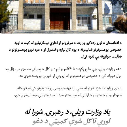
دغه رسنۍ همدارنګه ادعا کړې، چې د پخوانیو افغان امنیتي ځواکونو د یوځای کېدا
اصلي لامل مالي اړتیا او د ژوند د دوام لپاره د یوې لارې موندل دي؛ ځکه، چې دغه
کسان د افغانستان پر وړاندې په جګړه کې له ګډون سره لېوالتیا نه‌لري.
د افغانستان د لوړو زده‌کړو وزارت د سرغړونو او اداري نیمګړتیاوو له
کب
له د اوو
ه
خصوصي پوهنتونونو فعالیتونه د یوه کال لپاره
و
ځنډول او د دو
ه
نورو پوهنتونونو د
فعالیت جوازونه یې لغوه کړ
ل
.
دغه وزارت ویلي، چې دا پرېکړه د ۱۴۰۵لمریز لېږدیز کال د پسرلني سمسټر پر مهال په
ټول هېواد کې د خصوصي پوهنتونونو له ارزونې او څېړنې وروسته شوې ده.
د دې وزارت د څرګندونو له مخې، په نهه خصوصي پوهنتونونو کې له څو ځله
خبرداریو او د ستونزو د اواري له سپارښتنو سره – سره ستونزې موندل شوې دي.
یاد وزارت ویلي، د رهبرۍ شورا له
لوري ټاکل شوې کمیټې د دغو