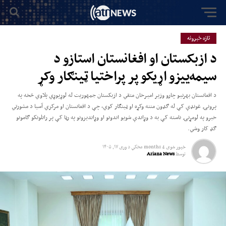
تازه خبرونه
د ازبکستان او افغانستان استازو د
سیمه‌ییزو اړیکو پر پراختیا ټینګار وکړ
د افغانستان بهرنیو چارو وزیر امیرخان متقي د ازبکستان جمهوریت له لوړپوړي پلاوي څخه په
پرونۍ غونډې کې له ګډون مننه وکړه او ټینګار کوي، چې د افغانستان او مرکزي آسیا د مشورتي
خبرو په لومړنۍ ناسته کې به د وړاندې شویو اندونو او وړاندیزونو په رڼا کې پر راتلونکو ګامونو
ګډ کار وشي.
خپور شوی
4 months مخکي
د
وری ۱۷, ۱۴۰۵
توسط
Ariana News