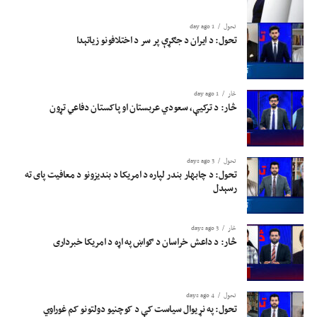
تحول
1 day ago
تحول: د ایران د جګړې پر سر د اختلافونو زیاتېدا
څار
1 day ago
څار: د ترکیې، سعودي عربستان او پاکستان دفاعي تړون
تحول
3 days ago
تحول: د چابهار بندر لپاره د امریکا د بندیزونو د معافیت پای ته
رسېدل
څار
3 days ago
څار: د داعش خراسان د ګواښ په اړه د امریکا خبرداری
تحول
4 days ago
تحول: په نړیوال سیاست کې د کوچنیو دولتونو کم غوراوي