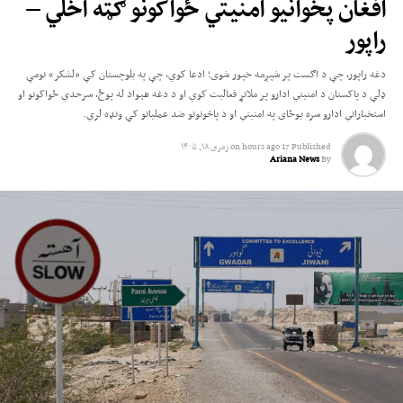
افغان پخوانیو امنیتي ځواکونو ګټه اخلي –
راپور
د هرات د سمنټو پروژه د هېواد له لویو صنعتي پروژو څخه ګڼل کېږي، چې د دې
ولایت خلک له کلونو راپدېخوا د هغې د استخراج او سمنټو د تولید د پیل پر تمه ول.
دغه راپور، چې د اګست پر شپږمه خپور شوی؛ ادعا کوي، چې په بلوچستان کې «لشکر» نومې
ویل کیږي، چې دا پروژه د هرات ښار لویدیځ ته شاوخوا ۳۰ کیلومټرۍ واټن کې د
ډلې د پاکستان د امنیتي ادارو پر ملاتړ فعالیت کوي او د دغه هېواد له پوځ، سرحدي ځواکونو او
زنده‌جان ولسوالۍ په مربوطاتو کې موقعیت لري.
استخباراتي ادارو سره یوځای په امنیتي او د پاڅونونو ضد عملیاتو کې ونډه لري.
Published
17 hours ago
on
زمری ۱۸, ۱۴۰۵
Ariana News
By