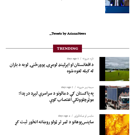
Tweets by ArianaNews_
TRENDING
تازه خبرونه
5 days ago
د افغانستان او ایرلینډ لومړۍ یوورځنۍ لوبه د باران
له کبله لغوه شوه
سیمه ییز خبرونه
2 days ago
په پاکستان کې د مالونو د سراسري لېږد درېدا؛
موټرچلوونکي اعتصاب کوي
ساینس او ​​ټیکنالوژي
4 days ago
ساینس‌پوهانو د لمر تر ټولو روښانه انځور ثبت کړ