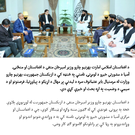
د افغانستان اسلامي امارت بهرنیو چارو وزیر امیرخان متقي د افغانستان او منځنۍ
آسیا د مشورتي خبرو د لومړنۍ ناستې په څنډه کې د ازبکستان جمهوریت بهرنیو چارو
وزارت له مرستیال بابر عثمانوف سره د لیدنې پر مهال د اړیکو د پیاوړتیا، فرصتونو او د
سیمې د وضعیت په اړه بحث او خبرې کړې دي.
د افغانستان بهرنیو چارو وزیر امیرخان متقي د ازبکستان جمهوریت له لوړپوړي پلاوي
څخه په پرونۍ غونډې کې له ګډون مننه وکړه او ټینګار کوي، چې د افغانستان او
مرکزي آسیا د مشورتي خبرو په لومړنۍ ناسته کې به د وړاندې شویو اندونو او
وړاندیزونو په رڼا کې پر راتلونکو ګامونو ګډ کار وشي.