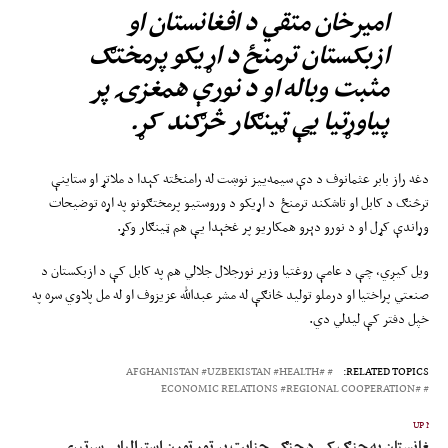
امیرخان متقي د افغانستان او
ازبکستان ترمنځ د اړیکو پرمختګ
مثبت وباله او د نورې همغزۍ پر
پیاوړتیا یې ټینګار څرګند کړ.
دغه راز بابر عثمانوف د دې سیمه‌ییز نوښت له رامنځته کېدا د ملاتړ او ستاینې
ترڅنګ د کابل او تاشکند ترمنځ د اړیکو د وروستیو پرمختګونو په اړه توضیحات
وړاندې کړل او د نورو دېرو همکاریو پر غخېدا یې هم ټینګار وکړ.
ویل کیږي، چې د عامې روغتیا وزیر نورجلال جلالي هم په کابل کې د ازبکستان د
صنعتي پراختیا او درملو تولید څانګې له مشر عبدالله عزیزوف او له مل پلاوي سره په
خپل دفتر کې لیدلي دي.
#AFGHANISTAN #UZBEKISTAN #HEALTH
RELATED TOPICS:
#ECONOMIC RELATIONS #REGIONAL COOPERATION
UP NEX
 افغانستان په جنګ کې د جنګي جنایت پر تور تورن اسټرالیایي سرتېري