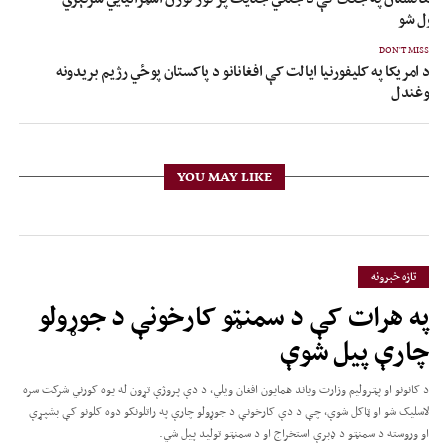
نیول شو
DON'T MISS
د امریکا په کليفورنيا ایالت کې افغانانو د پاکستان پوځي رژیم بريدونه
وغندل
YOU MAY LIKE
تازه خبرونه
په هرات کې د سمنټو کارخونې د جوړولو
چارې پیل شوې
د کانونو او پټرولیم وزارت ویاند همایون افغان ويلي، د دې پروژې تړون له یوه کورني شرکت سره
لاسلیک شو او ټاکل شوې، چې د دې کارخونې د جوړولو چارې په راتلونکو دوه کلونو کې بشپړې
او وروسته د سمنټو د ډبرې استخراج او د سمنټو تولید پیل شي.