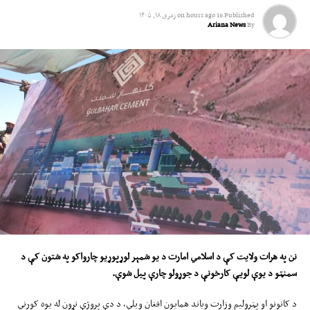
Published
16 hours ago
on
زمری ۱۸, ۱۴۰۵
Ariana News
By
نن په هرات ولایت کې د اسلامي امارت د یو شمېر لوړپوړیو چارواکو په شتون کې د
سمنټو د یوې لویې کارخونې د جوړولو چارې پیل شوې.
د کانونو او پټرولیم وزارت ویاند همایون افغان ويلي، د دې پروژې تړون له یوه کورني