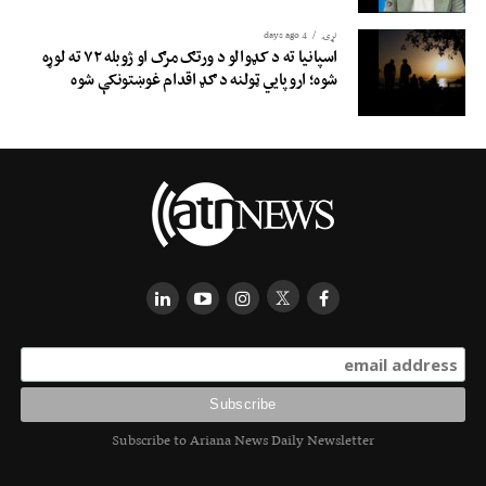
نړۍ
4 days ago
اسپانیا ته د کډوالو د ورتګ مرګ او ژوبله ۷۲ ته لوړه
شوه؛ اروپايي ټولنه د ګډ اقدام غوښتونکې شوه
Subscribe to Ariana News Daily Newsletter