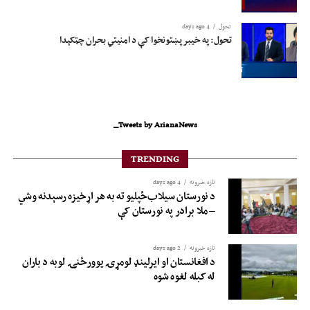
تحول
4 days ago
تحول: په خیبر پښتونخوا کې د امنیتي بحران چټکېدا
Tweets by ArianaNews_
TRENDING
تازه خبرونه
4 days ago
د نورستان سیلاب‌ځپلیو ته به هر اړخیزه رسېدنه وشي
– ملا برادر په نورستان کې
تازه خبرونه
2 days ago
د افغانستان او ایرلینډ لومړۍ یوورځنۍ لوبه د باران
له کبله لغوه شوه