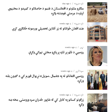
تازه خبرونه
1 day ago
ملګرو ملتونو د افغانستان د غنمو د حاصلاتو د کمېدو د مخنیوي
لپاره د مرستې غوښتنه وکړه
تازه خبرونه
4 weeks ago
هند افغان ځوانانو ته زر آنلاین تحصیلي بورسونه ځانګړي کړي
نړۍ
4 weeks ago
روسیې د ناټو پر تازه پرېکړو سختې نیوکې وکړې
سوداگري
4 weeks ago
روسیې افغانانو ته په «شمال ـ سویل» نړیوال فورم کې د ګډون بلنه
ورکړه
تازه خبرونه
4 weeks ago
زرګونو کسانو په کابل کې له شاپور ځدراڼ سره وروستۍ مخه ښه
وکړه