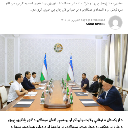
عظیمي، د تاج‌محل پټرولیم شرکت له مشر عبداللطیف نوروزي او د هغوی له سوداګریزو شریکانو
سره لیدلي او د اقتصادي همکاریو د پراختیا پر لارو چارو یې خبرې کړې دي.
Published
1 day ago
on
زمری ۱۵, ۱۴۰۵
Ariana News
By
د ازبکستان د فرغانې ولایت چارواکو او یو شمېر افغان سوداګرو د ګډو پانګیزو پروژو
د چارو پر چټکتیا، د دوه‌اړخیزې سوداګرۍ پر پراختیا او د دواړو هېوادونو ترمنځ د