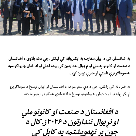
په افغانستان کې د ایران سفارت په ایکس
پاڼه کې
لیک
لي، چې دغه پلاوی د افغانستان
د صنعت او کانونو په ملي او نړیوال نندارتون کې برخه اخلي او له افغان چارواکو سره
به سوداګریزې ناستې او خبرې ترسره کړي
.
په خبرپاڼه کې راغلي، چې د دې سفر موخه د افغانستان او ایران ترمنځ د سوداګریزو
اړیکو پراختیا او د دواړو هېوادونو ترمنځ د اقتصادي همکاریو پیاوړتیا ده.
د افغانستان د صنعت او کانونو ملي
او نړیوال نندارتون د ۲۰۲۶ز.کال د
جون پر نهه‌ویشتمه په کابل کې