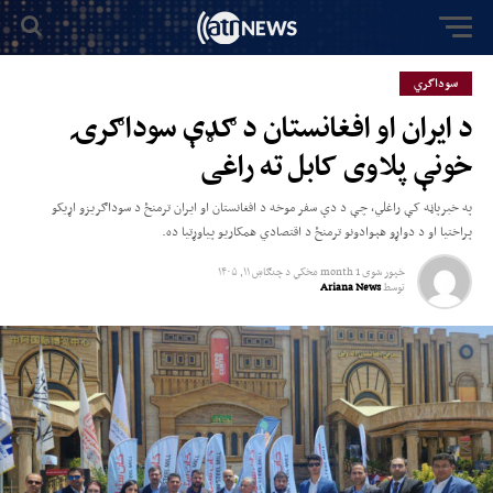
سوداگري
د ایران او افغانستان د ګډې سوداګرۍ
خونې پلاوی کابل ته راغی
په خبرپاڼه کې راغلي، چې د دې سفر موخه د افغانستان او ایران ترمنځ د سوداګریزو اړیکو
پراختیا او د دواړو هېوادونو ترمنځ د اقتصادي همکاریو پیاوړتیا ده.
خپور شوی
1 month مخکي
د
چنګاښ ۱۱, ۱۴۰۵
توسط
Ariana News