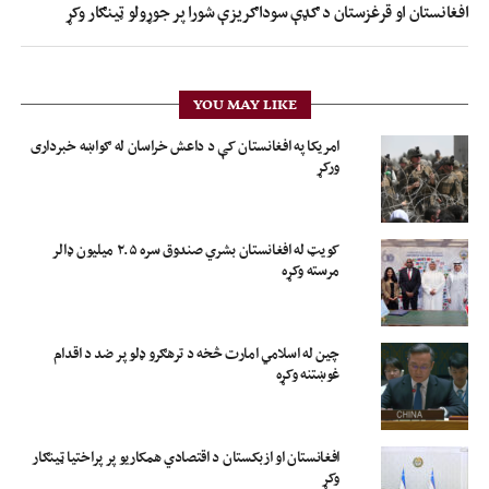
افغانستان او قرغزستان د ګډې سوداګریزې شورا پر جوړولو ټینګار وکړ
YOU MAY LIKE
امریکا په افغانستان کې د داعش خراسان له ګواښه خبرداری
ورکړ
کویټ له افغانستان بشري صندوق سره ۲.۵ میلیون ډالر
مرسته وکړه
چین له اسلامي امارت څخه د ترهګرو ډلو پر ضد د اقدام
غوښتنه وکړه
افغانستان او ازبکستان د اقتصادي همکاریو پر پراختیا ټینګار
وکړ