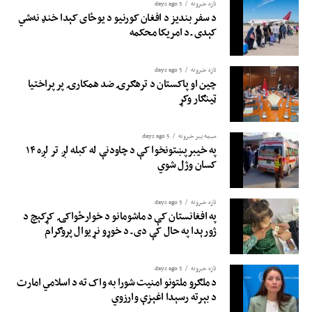
تازه خبرونه
3 days ago
د سفر بندیز د افغان کورنیو د یوځای کېدا خنډ نه‌شي
کېدی ـ د امریکا محکمه
تازه خبرونه
3 days ago
چین او پاکستان د ترهګرۍ ضد همکارۍ پر پراختیا
ټینګار وکړ
سیمه ییز خبرونه
5 days ago
په خیبرپښتونخوا کې د چاودنې له کبله لږ تر لږه ۱۴
کسان وژل شوي
تازه خبرونه
3 days ago
په افغانستان کې د ماشومانو د خوارځواکۍ کړکېچ د
ژورېدا په حال کې دی ـ د خوړو نړیوال پروګرام
تازه خبرونه
3 days ago
د ملګرو ملتونو امنیت شورا به واک ته د اسلامي امارت
د بېرته رسېدا اغېزې وارزوي