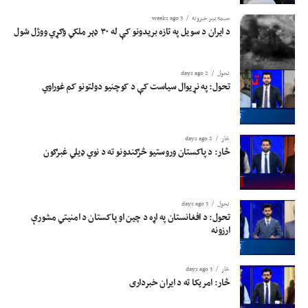
سیمه ییز خبرونه
3 weeks ago
د ایران د سویل په تازه بریدونو کې له ۳۰ ډېر ملکي وګړي ووژل شول
تحول
2 days ago
تحول: په نړیوال سیاست کې د کوچنیو دولتونو کم غوراوي
څار
2 days ago
څار: د پاکستان وروستیو څرګندونو ته د نوي ډیلي غبرګون
تحول
3 days ago
تحول: د افغانستان په اړه د چین او پاکستان د امنیتي مشورې
ارزونه
څار
3 days ago
څار: امریکا ته د ایران خبرداری