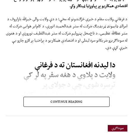
اقتصادي همکاریو پر پیاوړتیا ټینګار وکړ
.
د فرغانې ولایت مقام د خبري څرګندونو له مخې؛ د دې ولایت والي خیرالله بازاروف د
امرالډ ډایمونډ ټریډینګ شرکت له مشر عبدالحمید انوري، د کام‌ایر هوايي شرکت له
مشر عطاالله عظیمي، د تاج‌محل پټرولیم شرکت له مشر عبداللطیف نوروزي او د هغوی
له سوداګریزو شریکانو سره لیدلي او د اقتصادي همکاریو د پراختیا پر لارو چارو یې
خبرې کړې دي.
دا لیدنه افغانستان ته د فرغانې
ولایت د پلاوي د هغه سفر په لړ کې
ترسره شوی، چې د جولای پر
شپږویشتمه او اووه‌ویشتمه یې کابل
او مزارشریف ته کړی و. د دغه سفر
CONTINUE READING
پر مهال ازبک چارواکو او سوداګرو له
افغان لوري سره لیدنې وکړې؛ په
سوداگري