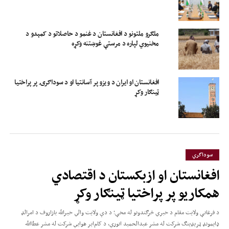
ملګرو ملتونو د افغانستان د غنمو د حاصلاتو د کمېدو د
مخنیوي لپاره د مرستې غوښتنه وکړه
افغانستان او ایران د ویزو پر آسانتیا او د سوداګرۍ پر پراختیا
ټینګار وکړ
سوداگري
افغانستان او ازبکستان د اقتصادي
همکاریو پر پراختیا ټینګار وکړ
د فرغانې ولایت مقام د خبري څرګندونو له مخې؛ د دې ولایت والي خیرالله بازاروف د امرالډ
ډایمونډ ټریډینګ شرکت له مشر عبدالحمید انوري، د کام‌ایر هوايي شرکت له مشر عطاالله