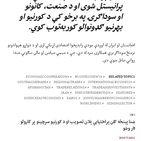
پرانیستل شوی او د صنعت، کانونو
او سوداګرۍ په برخو کې د کورنیو او
بهرنیو ګډونوالو کوربه‌توب کوي.
افغانستان او ایران له اوږدې مودې راپدېخوا اقتصادي اړیکې لري او د دواړو هېوادونو
ترمنځ سوداګریزې همکارۍ سره له دې، چې د سیمې سیاسي او مالي ننګونې شته؛
روانې ساتل شوې دي.
#ECONOMICCOOPERATION
#BUSINESSNEWS
RELATED TOPICS:
#SOUTHASIATRADE
#REGIONALTRADE
#INTERNATIONALBUSINESS
AFGHANISTAN
#TRADERELATIONS
#TRADEANDINVESTMENT
IRAN
INDUSTRYEXHIBITION
FEATURED
MIDDLEEASTECONOMY
KABUL
JOINTCHAMBEROFCOMMERCE
WORLDNEWS
MININGSECTOR
UP NEX
 برښنا پېنځه کلن پراختیايي پلان تصویب او د کورنیو سرچینو پر کارولو
ینګار وشو
DON'T MISS