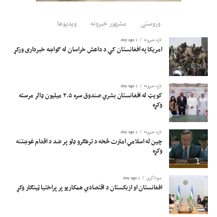
وروستی
مشهور خبرونه
ویدیوها
تازه خبرونه
1 day ago
امریکا په افغانستان کې د داعش خراسان له ګواښه خبرداری ورکړ
تازه خبرونه
1 day ago
کویټ له افغانستان بشري صندوق سره ۲.۵ میلیون ډالر مرسته
وکړه
تازه خبرونه
1 day ago
چین له اسلامي امارت څخه د ترهګرو ډلو پر ضد د اقدام غوښتنه
وکړه
سوداگري
1 day ago
افغانستان او ازبکستان د اقتصادي همکاریو پر پراختیا ټینګار وکړ