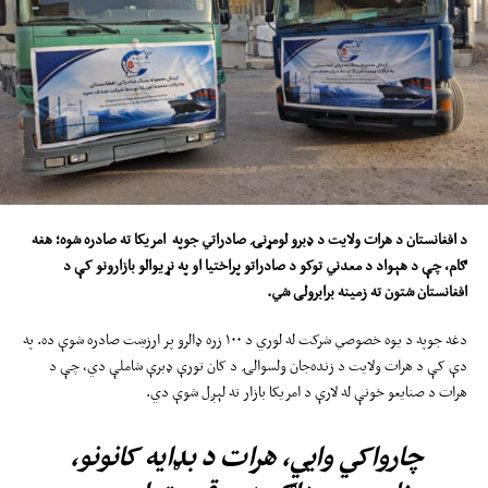
د افغانستان د
هرات ولایت د
ډبرو لومړنۍ صادراتي جوپه امریکا ته
صادره
شوه؛ هغه
ګام
،
چې د هېواد د معدني توکو د صادراتو پراختیا او په نړیوالو بازارونو کې د
افغانستان
شتون ته
زمینه برابرولی شي
.
دغه جوپه د یوه خصوصي شرکت له لوري د ۱۰۰ زره ډالرو پر ارزښت صادره شوې ده. په
دې کې د هرات ولایت د زنده‌جان ولسوالۍ د کان تورې ډبرې شاملې دي، چې د
هرات د صنایعو خونې له لارې د امریکا بازار ته لېږل شوې دي.
چارواکي وايي، هرات د بډایه کانونو،