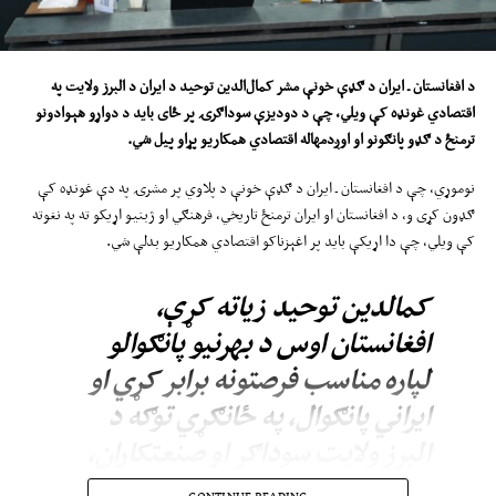
د افغانستان ـ ایران د ګډې خونې مشر کمال‌الدین توحید د ایران د البرز ولایت په
اقتصادي غونډه کې ویلي، چې د دودیزې سوداګرۍ پر ځای باید د دواړو هېوادونو
ترمنځ د ګډو پانګونو او اوږدمهاله اقتصادي همکاریو پړاو پیل شي.
نوموړي، چې د افغانستان ـ ایران د ګډې خونې د پلاوي پر مشرۍ په دې غونډه کې
ګډون کړی و، د افغانستان او ایران ترمنځ تاریخي، فرهنګي او ژبنیو اړیکو ته په نغوته
کې ویلي، چې دا اړیکې باید پر اغېزناکو اقتصادي همکاریو بدلې شي.
کمالدین توحید زیاته کړې،
افغانستان اوس د بهرنیو پانګوالو
لپاره مناسب فرصتونه برابر کړي او
ایراني پانګوال، په ځانګړي توګه د
البرز ولایت سوداګر او صنعتکاران،
کولی شي د ګډو پروژو او سترو