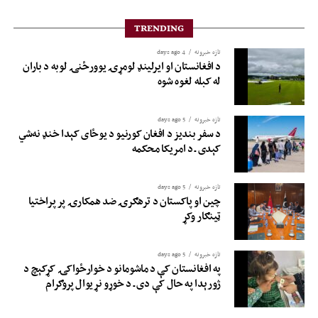
TRENDING
تازه خبرونه
4 days ago
د افغانستان او ایرلینډ لومړۍ یوورځنۍ لوبه د باران
له کبله لغوه شوه
تازه خبرونه
5 days ago
د سفر بندیز د افغان کورنیو د یوځای کېدا خنډ نه‌شي
کېدی ـ د امریکا محکمه
تازه خبرونه
5 days ago
چین او پاکستان د ترهګرۍ ضد همکارۍ پر پراختیا
ټینګار وکړ
تازه خبرونه
5 days ago
په افغانستان کې د ماشومانو د خوارځواکۍ کړکېچ د
ژورېدا په حال کې دی ـ د خوړو نړیوال پروګرام