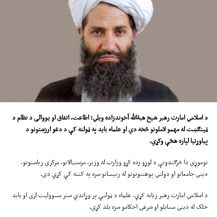
د اسلامي امارت ر
هبر
شیخ
هب
ة
‌الله
آ
خوندزاده ویلي
؛
اطاعت، اتفاق او یووالی د نظام د
ټینګښت له مهمو لاملونو څخه دي او علما
ء
باید په ټولنه کې د دغو ارزښتونو د
پیاوړتیا لپاره هڅې وکړي
.
نوموړي دا څرګندونې د لوړو زده کړو وزارت له وزیر، مرستیالانو، مرکزي ریاستونو،
دیني جامعاتو او دولتي پوهنتونونو له رییسانو سره په کتنه کې کړې دي.
د اسلامي امارت رهبر زیاته کړې، علماء د ټولنې پر وړاندې ستر مسوولیت لري او باید
خلک له دیني مسایلو او شرعي احکامو سره بلد کړي.