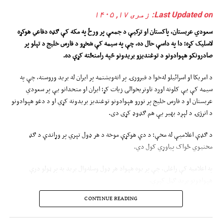
Last Updated on: زمری ۱۷, ۱۴۰۵
سعودي عربستان، پاکستان او ترکیې د جمعې پ
ر
ورځ په مکه کې ګډه دفاعي هوکړه
لاسلیک کړه؛ دا په داسې
ح
ال
ده،
چې په سیمه کې شخړو د فارس خلیج
د تېلو پر
صادرونکو هېوادونو د توغندیزو بریدونو څپه رامنځته کړې ده
.
د امریکا او اسرائیلو له‌خوا د فبرورۍ پر اته‌ویشتمه پر ایران له برید وروسته، چې په
سیمه کې یې کلونه اوږد تاوتریخوالی زیات کړ؛ ایران او متحدانو یې پر سعودي
عربستان او د فارس خلیج پر نورو هېوادونو توغندیز بریدونه کړي او د دغو هېوادونو
د انرژۍ د لېږد بهیر یې هم ګډوډ کړی دی.
د ګډې اعلامیې له مخې؛ د دې هوکړې موخه د هر ډول تېري پر وړاندې د ګډ
مخنیوي ځواک پیاوړي کول دي.
په اعلامیه کې راغلي، چې پر یوه هېواد هر ډول وسله‌وال برید به پر ټولو درې
هېوادونو برید ګڼل کېږي.
CONTINUE READING
که څه هم په اعلامیه کې د «مکې ګډې دفاعي هوکړې» په چوکاټ کې د هر لوري د
ژمنو او مسوولیتونو په اړه جزئیات ورکړ شوي نه‌دي؛ خو ټینګار شوی، چې دا هوکړه د