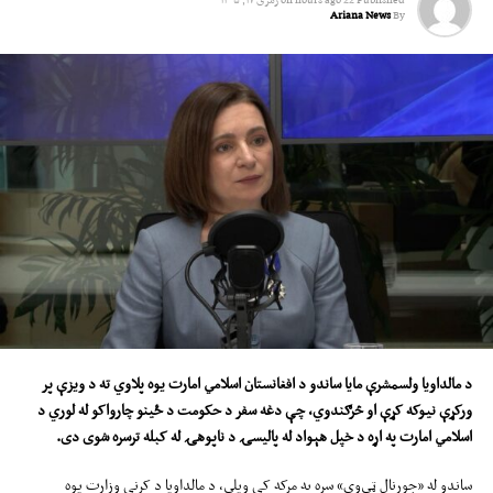
Ariana News
By
د مالد
ا
و
ی
ا ولسمشرې مایا ساندو د افغانستان اسلامي امارت یوه پلاوي ته د ویزې پر
ورکړې نیوکه کړې او
څرګندوي،
چې دغه سفر د حکومت د ځینو چارواکو له لوري د
اسلامي امارت په اړه د خپل هېواد له پالیسۍ د ناپوهۍ له
کب
له ترسره شوی دی
.
ساندو له «جورنال ټي‌وي» سره په مرکه کې ویلي، د مالداویا د کرنې وزارت یوه