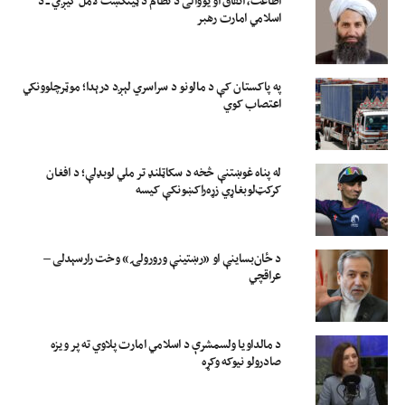
اطاعت، اتفاق او یووالی د نظام د ټینګښت لامل کیږي ــ د
اسلامي امارت رهبر
په پاکستان کې د مالونو د سراسري لېږد درېدا؛ موټرچلوونکي
اعتصاب کوي
له پناه غوښتنې څخه د سکاټلنډ تر ملي لوبډلې؛ د افغان
کرکټ‌لوبغاړي زړه‌راکښونکې کیسه
د ځان‌بساینې او «رښتینې ورورولۍ» وخت رارسېدلی –
عراقچي
د مالداویا ولسمشرې د اسلامي امارت پلاوي ته پر ویزه
صادرولو نیوکه وکړه