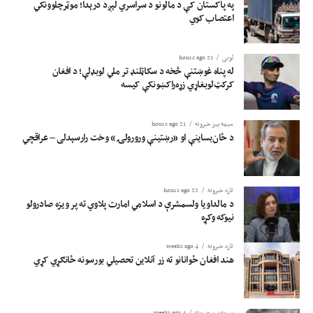
کولو له ننګونو سره مخ دی.
په پاکستان کې د مالونو د سراسري لېږد درېدا؛ موټرچلوونکي
اعتصاب کوي
لوبی
21 hours ago
له پناه غوښتنې څخه د سکاټلنډ تر ملي لوبډلې؛ د افغان
کرکټ‌لوبغاړي زړه‌راکښونکې کیسه
سیمه ییز خبرونه
21 hours ago
د ځان‌بساینې او «رښتینې ورورولۍ» وخت رارسېدلی – عراقچي
تازه خبرونه
22 hours ago
د مالداویا ولسمشرې د اسلامي امارت پلاوي ته پر ویزه صادرولو
نیوکه وکړه
تازه خبرونه
4 weeks ago
هند افغان ځوانانو ته زر آنلاین تحصیلي بورسونه ځانګړي کړي
سیمه ییز خبرونه
4 weeks ago