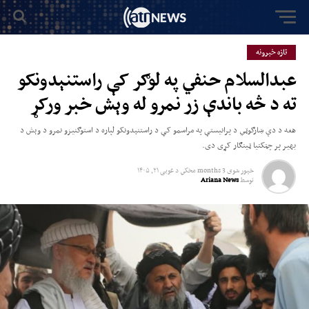
تازه خبرونه
عبدالسلام حنفي په لوګر کې راستنېدونکو
ته د څه باندې زر نمرو له وېش خبر ورکړ
هغه د دې ښارګوټي د پرانیستې په مراسمو کې د راستنېدونکو لپاره د استوګنیزو نمرو د وېش د
بهیر پر چټکتیا ټینګار کړی دی.
خپور شوی
3 months مخکي
د
غویی ۲۱, ۱۴۰۵
توسط
Ariana News