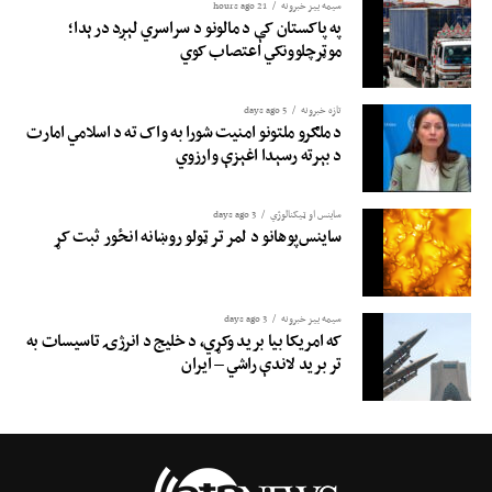
سیمه ییز خبرونه
21 hours ago
په پاکستان کې د مالونو د سراسري لېږد درېدا؛
موټرچلوونکي اعتصاب کوي
تازه خبرونه
5 days ago
د ملګرو ملتونو امنیت شورا به واک ته د اسلامي امارت
د بېرته رسېدا اغېزې وارزوي
ساینس او ​​ټیکنالوژي
3 days ago
ساینس‌پوهانو د لمر تر ټولو روښانه انځور ثبت کړ
سیمه ییز خبرونه
3 days ago
که امریکا بیا برید وکړي، د خلیج د انرژۍ تاسیسات به
تر برید لاندې راشي – ایران