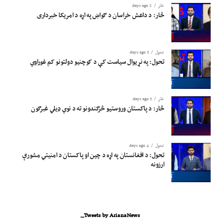
څار
2 days ago
څار: د داعش خراسان د ګواښ په اړه د امریکا خبرداری
تحول
3 days ago
تحول: په نړیوال سیاست کې د کوچنیو دولتونو کم غوراوي
څار
3 days ago
څار: د پاکستان وروستیو څرګندونو ته د نوي ډیلي غبرګون
تحول
4 days ago
تحول: د افغانستان په اړه د چین او پاکستان د امنیتي مشورې
ارزونه
Tweets by ArianaNews_