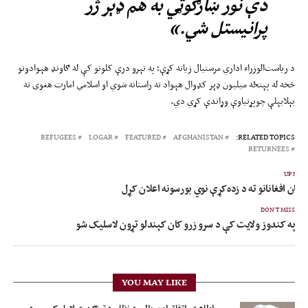
دې نور ښارګوټي به هم ډېر ژر
پرانیستل شي.»
د ریاست‌الوزراء اداري مرستیال زیاته کړې؛ په تېرو درې کلونو کې له ګاونډ هېوادونو
څخه له پېنځه میلیون ډېر کډوال هېواد ته راستانه شوي او اسلامي امارت هغوی ته
بېلابېلې چوپړتیاوې وړاندې کړي دي.
REFUGEES
LOGAR
FEATURED
AFGHANISTAN
RELATED TOPICS:
RETURNEES
UP NEX
اپان افغانانو ته د زده‌کړې نوي بورسونه اعلان کړل
DON'T MISS
په کندوز ولایت کې د سرو زرو کان کېندلو تړون لاسلیک شو
YOU MAY LIKE