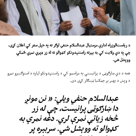
د ریاست‌الوزراء اداري مرستیال عبدالسلام حنفي لوګر ته
په
خپل سفر
کې
اعلان کړ
ی،
چې په د
ې
ولایت کې به بېرته راستنېدونکو کډوالو ته له زر ډېرې نمرې
ځمکې
ووېشل شي
.
هغه د دې ښارګوټي د پرانیستې په مراسمو کې د راستنېدونکو لپاره د استوګنیزو نمرو
د وېش د بهیر پر چټکتیا ټینګار کړی دی.
عبدالسلام حنفي ویلي: « نن مونږ
دا ښارګوټی پرانیست، چې له زر
څخه زیاتې نمرې لري. دغه نمرې به
کډوالو ته ووېشل شي. سربېره پر