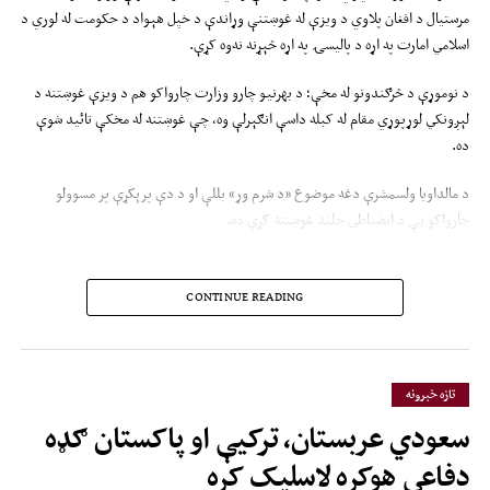
مرستیال د افغان پلاوي د ویزې له غوښتنې وړاندې د خپل هېواد د حکومت له لوري د
اسلامي امارت په اړه د پالیسۍ په اړه څېړنه نه‌وه کړې.
د نوموړې د څرګندونو له مخې؛ د بهرنیو چارو وزارت چارواکو هم د ویزې غوښتنه د
لېږونکي لوړپوړي مقام له کبله داسې انګېرلې وه، چې غوښتنه له مخکې تائید شوې
ده.
د مالداویا ولسمشرې دغه موضوع «د شرم وړ» بللې او د دې پرېکړې پر مسوولو
چارواکو یې د انضباطي چلند غوښتنه کړې ده.
ساندو ویلي:« زما د معلوماتو له
CONTINUE READING
مخې؛ د کرنې وزارت یوه مرستیال دا
نه‌وه څېړلې، چې د افغانستان د
رژیم په اړه د مالداویا جمهوریت
تازه خبرونه
پالیسي څه ده. دا موضوع د حیرانتیا
سعودي عربستان، ترکیې او پاکستان ګډه
وړ ده.»
دفاعي هوکړه لاسلیک کړه