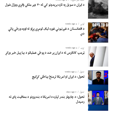
د ایران د سویل په تازه بریدونو کې له ۳۰ ډېر ملکي وګړي ووژل شول
لوبی
4 weeks ago
د افغانستان د غېږنیونې غوره لیګ لومړي پړاو ته اووه ورځې پاتې
دي
نړۍ
4 weeks ago
ټرمپ کانګرس ته د ایران پر ضد د پوځي عملیاتو د بیا پیل خبر ورکړ
تحول
4 weeks ago
تحول: د ایران او امریکا ترمنځ بیاځلي کړکېچ
تحول
2 days ago
تحول: د چابهار بندر لپاره د امریکا د بندیزونو د معافیت پای ته
رسېدل