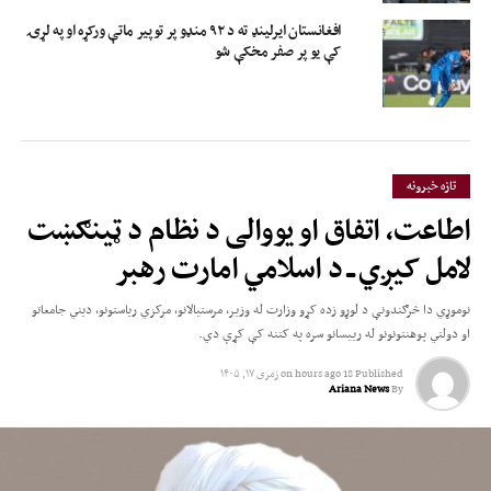
افغانستان ایرلینډ ته د ۹۲ منډو پر توپیر ماتې ورکړه او په لړۍ
کې یو پر صفر مخکې شو
تازه خبرونه
اطاعت، اتفاق او یووالی د نظام د ټینګښت
لامل کیږي ــ د اسلامي امارت رهبر
نوموړي دا څرګندونې د لوړو زده کړو وزارت له وزیر، مرستیالانو، مرکزي ریاستونو، دیني جامعاتو
او دولتي پوهنتونونو له رییسانو سره په کتنه کې کړې دي.
Published
18 hours ago
on
زمری ۱۷, ۱۴۰۵
Ariana News
By