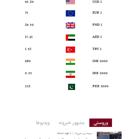
65.80
1 USD
75
1 EUR
86.50
1 PND
17.41
1 AED
1.38
1 TRY
690
1000 INR
0.35
1000 IRR
228
1000 PKR
وروستی
مشهور خبرونه
ویدیوها
سیمه ییز خبرونه
3 hours ago