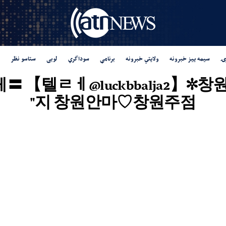
ۍ
سیمه ییز خبرونه
ولایتي خبرونه
برنامې
سوداگري
لوبی
ستاسو نظر
 "창원립카페〓 【텔ㄹㅔ@luckbbalj
지 창원안마♡창원주점"