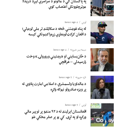
په پاکستان کې د مالونو د سراسري لېږد درېدا؛
موټرچلوونکي اعتصاب کوي
لوبی
4 hours ago
له پناه غوښتنې څخه د سکاټلنډ تر ملي لوبډلې؛
د افغان کرکټ‌لوبغاړي زړه‌راکښونکې کیسه
سیمه ییز خبرونه
4 hours ago
د ځان‌بساینې او «رښتینې ورورولۍ» وخت
رارسېدلی – عراقچي
تازه خبرونه
5 hours ago
د مالداویا ولسمشرې د اسلامي امارت پلاوي ته
پر ویزه صادرولو نیوکه وکړه
لوبی
5 hours ago
افغانستان ایرلینډ ته د ۹۲ منډو پر توپیر ماتې
ورکړه او په لړۍ کې یو پر صفر مخکې شو