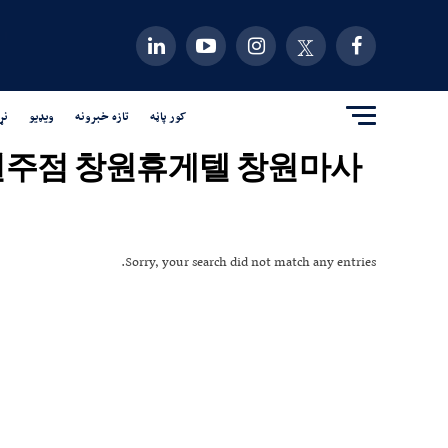
کور پاڼه
تازه خبرونه
ویډیو
نړ
a2】✼창원주점 창원휴게텔 창원마사
Sorry, your search did not match any entries.