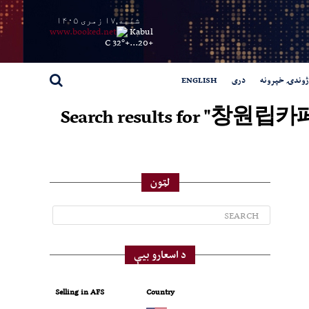
شنبه,۱۷ زمری ۱۴۰۵
Kabul
32° C
+
20...
+
ژوندۍ خپرونه
دری
ENGLISH
Search results for
لټون
د اسعارو بیې
Selling in AFS
Country