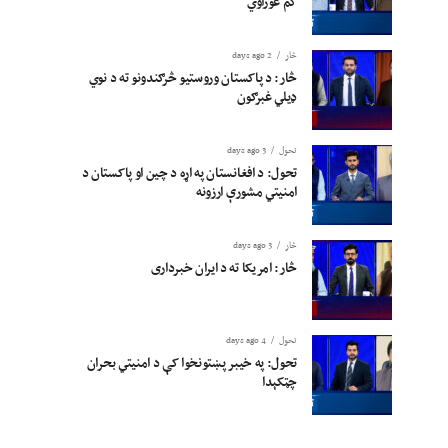
کم غوراوي
څار
2 days ago
څار: د پاکستان وروستیو څرګندونو ته د نوي
ډیلي غبرګون
تحول
3 days ago
تحول: د افغانستان په اړه د چین او پاکستان د
امنیتي مشورې ارزونه
څار
3 days ago
څار: امریکا ته د ایران خبرداری
تحول
4 days ago
تحول: په خیبر پښتونخوا کې د امنیتي بحران
چټکېدا