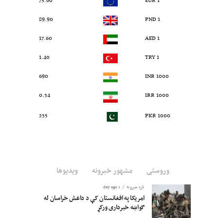
75.60
1 EUR
89.90
1 PND
17.60
1 AED
1.40
1 TRY
690
1000 INR
0.34
1000 IRR
235
1000 PKR
وروستی
مشهور خبرونه
ویدیوها
تازه خبرونه
1 day ago
امریکا په افغانستان کې د داعش خراسان له
ګواښه خبرداری ورکړ