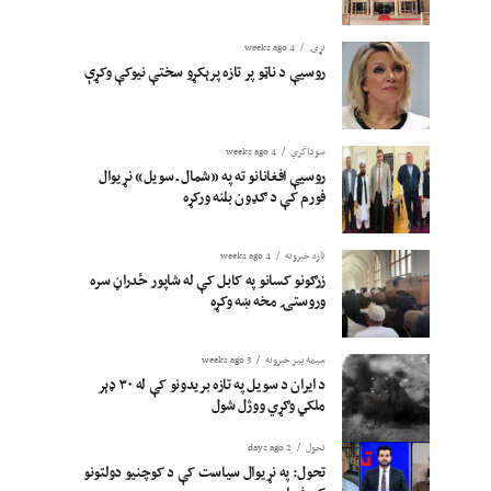
نړۍ
4 weeks ago
روسیې د ناټو پر تازه پرېکړو سختې نیوکې وکړې
سوداگري
4 weeks ago
روسیې افغانانو ته په «شمال ـ سویل» نړیوال
فورم کې د ګډون بلنه ورکړه
تازه خبرونه
4 weeks ago
زرګونو کسانو په کابل کې له شاپور ځدراڼ سره
وروستۍ مخه ښه وکړه
سیمه ییز خبرونه
3 weeks ago
د ایران د سویل په تازه بریدونو کې له ۳۰ ډېر
ملکي وګړي ووژل شول
تحول
2 days ago
تحول: په نړیوال سیاست کې د کوچنیو دولتونو