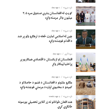
تازه خبرونه
1 day ago
کویټ له افغانستان بشري صندوق سره ۲.۵
میلیون ډالر مرسته وکړه
تازه خبرونه
1 day ago
چین له اسلامي امارت څخه د ترهګرو ډلو پر ضد
د اقدام غوښتنه وکړه
سوداگري
1 day ago
افغانستان او ازبکستان د اقتصادي همکاریو پر
پراختیا ټینګار وکړ
تازه خبرونه
1 day ago
ملګرو ملتونو د افغانستان د غنمو د حاصلاتو د
کمېدو د مخنیوي لپاره د مرستې غوښتنه وکړه
تازه خبرونه
4 weeks ago
هند افغان ځوانانو ته زر آنلاین تحصیلي بورسونه
ځانګړي کړي