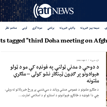
ۍ
سیمه ییز خبرونه
ولایتي خبرونه
برنامې
سوداگري
لوبی
ستاسو نظر
sts tagged "third Doha meeting on Afgh
تازه خبرونه
2 years ago
د دوحې د مدني ټولنې په غونډه کې مو د ټولو
هېوادونو پر ګډون ټینګار نشو کولی – ملګري
ملتونه
د ملګرو ملتونو د عمومي منشي ویاند د سې‌شنبې پر ورځ خبریالانو ته ویلي،
چې دا غونډه د ځانګړو هېوادونو د استازو او د اسلامي امارت...