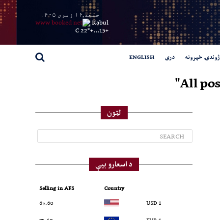
جمعه,۱۶ زمری ۱۴۰۵
Kabul
22° C
+
15...
+
ژوندۍ خپرونه
دری
ENGLISH
All po
لټون
د اسعارو بیې
Selling in AFS
Country
65.60
1 USD