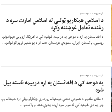
تازه خبرونه
2 years ago
د اسلامي همکاریو ټولنې له اسلامي امارت سره د
رغنده تعامل غوښتنه وکړه
د افغانستان په اړه د دوحې په درېیمه غونډه کې د امریکا، اروپايي هېوادونو،
روسیې، پاکستان، ایران، سعودي عربستان، هند او د یو شمېر نړیوالو ټولنو...
تازه خبرونه
2 years ago
په دوحه کې د افغانستان په اړه درېیمه ناسته پیل
شوه
د ملګرو ملتونو د عمومي منشي مرستیاله روزماري ډیکارلو ویلي: زه خوشاله یم،
چې په دې غونډه کې له مونږ سره اړوند پلاوي شته او واکمنو...