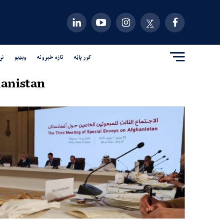
کور پاڼه
تازه خبرونه
ویډیو
نړ
anistan"