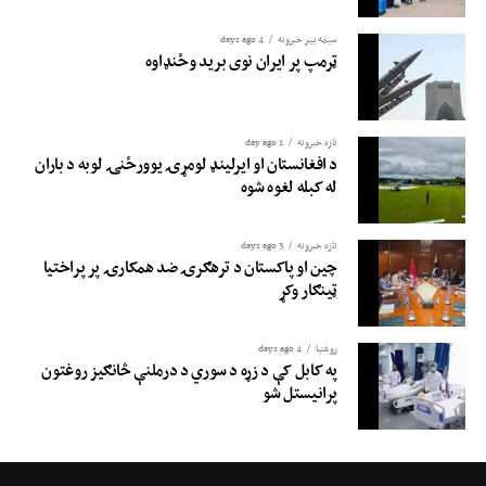
سیمه ییز خبرونه
4 days ago
ټرمپ پر ایران نوی برید وځنډاوه
تازه خبرونه
1 day ago
د افغانستان او ایرلینډ لومړۍ یوورځنۍ لوبه د باران
له کبله لغوه شوه
تازه خبرونه
3 days ago
چین او پاکستان د ترهګرۍ ضد همکارۍ پر پراختیا
ټینګار وکړ
روغتيا
4 days ago
په کابل کې د زړه د سوري د درملنې څانګیز روغتون
پرانیستل شو