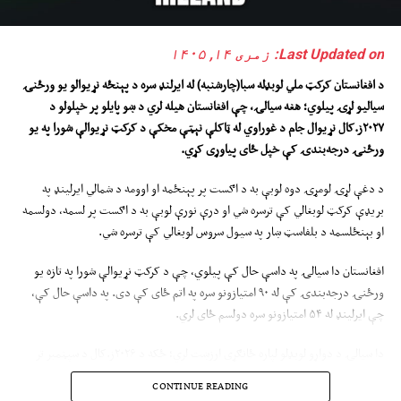
Last Updated on: زمری ۱۴, ۱۴۰۵
د افغانستان کرکټ ملي لوبډله سبا(چارشنبه) له ایرلنډ سره د پ
ې
نځ
ه
نړیوالو یو ورځن
ۍ
سیالیو لړۍ پیلوي؛ هغه سیالۍ
،
چې افغانستان هیله لري د ښو پایلو پ
ر
خپلولو د
۲۰۲۷
ز.
کال نړیوال جام د غوراوي له ټاکلې نېټې مخکې د کرکټ نړیوالې شورا په یو
ورځنۍ درجه‌بندۍ کې خپل ځای پیاوړی کړي
.
د دغې لړۍ لومړۍ دوه لوبې به د اګست پر پېنځمه او اوومه د شمالي ایرلینډ په
بریډې کرکټ لوبغالي کې ترسره شي او درې نورې لوبې به د اګست پر لسمه، دولسمه
او بېنځلسمه د بلفاسټ ښار په سیول سروس لوبغالي کې ترسره شي.
افغانستان دا سیالۍ په داسې حال کې پیلوي، چې د کرکټ نړیوالې شورا په تازه یو
ورځنۍ درجه‌بندۍ کې له ۹۰ امتیازونو سره په اتم ځای کې دی. په داسې حال کې،
چې ایرلینډ له ۵۴ امتیازونو سره دولسم ځای لري.
دا سیالۍ د دواړو لوبډلو لپاره ځانګړی ارزښت لري؛ ځکه د ۲۰۲۶ز.کال د سپټمبر تر
دېرشمې پورې د کرکټ نړیوالې شورا درجه‌بندي به هغو لوبډلو په ټاکلو کې مهم رول
CONTINUE READING
ولري، چې د ۲۰۲۷ز.کال نړیوال جام ته مستقیمه لار مومي.