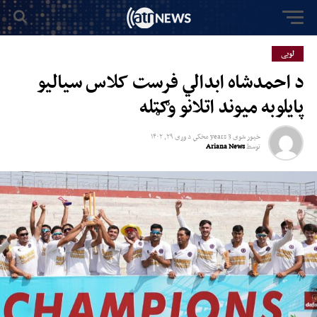
لوبی
د احمدشاه ابدالي فرست کلاس سیالیو
پایلوبه میوند اتلانو وګټله
خپور شوی
3 years مخکي
د
وږی ۲۹, ۱۴۰۲
توسط
Ariana News