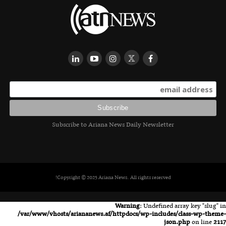
Subscribe to Ariana News Daily Newsletter
Copyright © 2025 Ariana News. All rights reserved!
Warning
: Undefined array key "slug" in
/var/www/vhosts/ariananews.af/httpdocs/wp-includes/class-wp-theme-
json.php
on line
2117