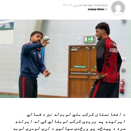
Published
1 day ago
on
زمری ۱۴, ۱۴۰۵
Ariana News
By
د افغانستان کرکټ ملي لوبډله نن د شمالي
ایرلینډ په بریډې کرکټ لوبغالي کې له ایرلنډ
سره د پېنځه یو ورځنۍ سیالیو د لړۍ لومړۍ لوبه