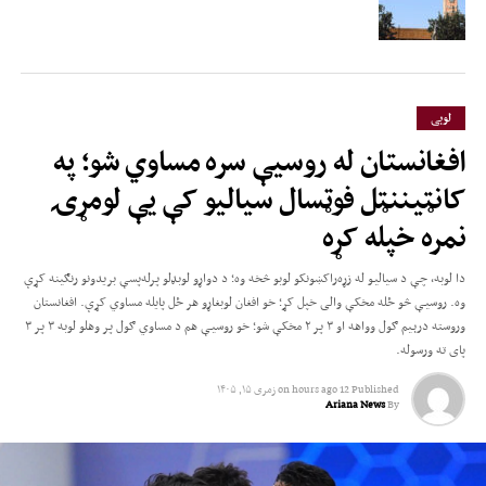
لوبی
افغانستان له روسیې سره مساوي شو؛ په
کانټیننټل فوټسال سیالیو کې یې لومړۍ
نمره خپله کړه
دا لوبه، چې د سیالیو له زړه‌راکښونکو لوبو څخه وه؛ د دواړو لوبډلو پرله‌پسې بریدونو رنګینه کړې
وه. روسیې څو ځله مخکې والی خپل کړ؛ خو افغان لوبغاړو هر ځل پایله مساوي کړې. افغانستان
وروسته درېیم ګول وواهه او ۳ پر ۲ مخکې شو؛ خو روسیې هم د مساوي ګول پر وهلو لوبه ۳ پر ۳
پای ته ورسوله.
Published
12 hours ago
on
زمری ۱۵, ۱۴۰۵
Ariana News
By