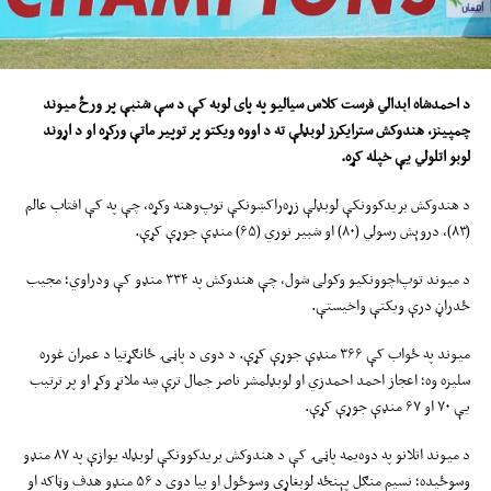
د احمدشاه ابدالي فرس
ت
کلاس سیالیو په پای لوبه کې د س
ې
شنبې پ
ر
ورځ میوند
چمپینز،
هندوکش س
ت
رایکرز لوبډلې ته
د
اوو
ه
ویک
ت
و
پر توپیر
ماتې ورکړه
او د اړوند
لوبو اتلولي یې خپله کړه.
د هندوکش بریدکوونکې لوبډلې زړه‌راکښونکې توپ‌وهنه وکړه، چې په کې افتاب عالم
(۸۳)، دروېش رسولي (۸۰) او شبیر نوري (۶۵) منډې جوړې کړې.
د میوند توپ‌اچوونکیو وکولی شول، چې هندوکش په ۳۳۴ منډو کې ودراوي؛ مجیب
ځدراڼ درې ویکتې واخیستې.
میوند په ځواب کې ۳۶۶ منډې جوړې کړې. د دوی د پاڼۍ ځانګړتیا د عمران غوره
سلیزه وه؛ اعجاز احمد احمدزي او لوبډلمشر ناصر جمال ترې ښه ملاتړ وکړ او پر ترتیب
یې ۷۰ او ۶۷ منډې جوړې کړې.
د میوند اتلانو په دوه‌یمه پاڼۍ کې د هندوکش بریدکوونکې لوبډله یوازې په ۸۷ منډو
وسوځیده؛ نسیم منګل پېنځه لوبغاړي وسوځول او بیا دوی د ۵۶ منډو هدف وټاکه او