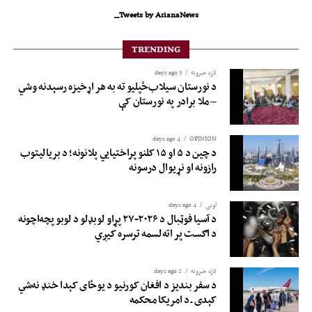
Tweets by ArianaNews_
TRENDING
تازه خبرونه
3 days ago
د نورستان سیلاب‌ځپلیو ته به هر اړخیزه رسېدنه وشي
– ملا برادر په نورستان کې
4 days ago
OPINION
د چین د ۵ او ۱۵ کلنو پراختیايي پلانونه؛ د بريالیتوب
رازونه او نړيوال درسونه
لوبی
4 days ago
د آسیا فوټبال د ۲۰۲۶-۲۷ پړاو لوبډلو د لوبو پچه‌اچونه
د اګست پر اته‌لسمه ترسره کیږي
تازه خبرونه
2 days ago
د سفر بندیز د افغان کورنیو د یوځای کېدا خنډ نه‌شي
کېدی ـ د امریکا محکمه