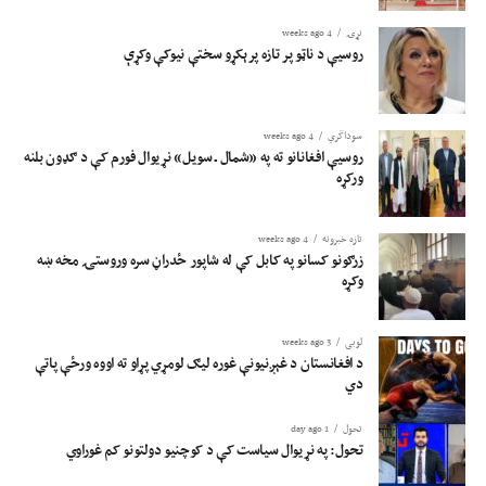
نړۍ
4 weeks ago
روسیې د ناټو پر تازه پرېکړو سختې نیوکې وکړې
سوداگري
4 weeks ago
روسیې افغانانو ته په «شمال ـ سویل» نړیوال فورم کې د ګډون بلنه
ورکړه
تازه خبرونه
4 weeks ago
زرګونو کسانو په کابل کې له شاپور ځدراڼ سره وروستۍ مخه ښه
وکړه
لوبی
3 weeks ago
د افغانستان د غېږنیونې غوره لیګ لومړي پړاو ته اووه ورځې پاتې
دي
تحول
1 day ago
تحول: په نړیوال سیاست کې د کوچنیو دولتونو کم غوراوي