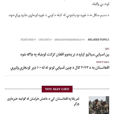
لوبه یې وګټله.
د نسیم منګل ته د غوره توپ‌اچونې له کبله د لوبې د غوره لوبغاړي جایزه ورکړ شوه.
FEATURED
CRICKET
#AHMADSHAHABDALI
RELATED TOPICS:
UP NEX
 چين اسیايي سیالیو لپاره د نرینه‌وو افغان کرکت لوبډله په ډاګه شوه
DON'T MISS
افغانستان به د ۲۰۲۳ کال د چین آسیايي لوبو ته له ۱۰۰ ډېر لوبغاړي ولېږي
YOU MAY LIKE
امریکا په افغانستان کې د داعش خراسان له ګواښه خبرداری
ورکړ