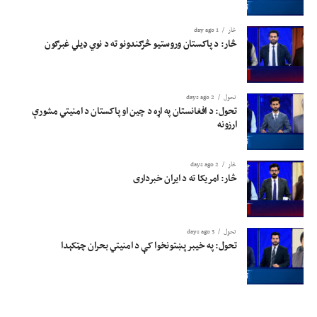
څار
1 day ago
څار: د پاکستان وروستیو څرګندونو ته د نوي ډیلي غبرګون
تحول
2 days ago
تحول: د افغانستان په اړه د چین او پاکستان د امنیتي مشورې
ارزونه
څار
2 days ago
څار: امریکا ته د ایران خبرداری
تحول
3 days ago
تحول: په خیبر پښتونخوا کې د امنیتي بحران چټکېدا