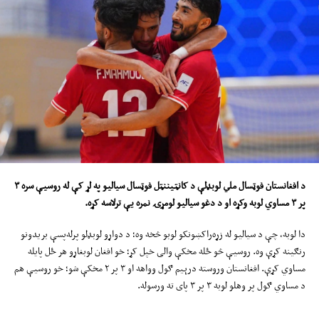
د افغانستان فوټسال ملي لوبډلې د کانټیننټل فوټسال سیالیو په لړ کې له روسیې سره
۳
پر
۳
مساوي لوبه وکړه او د دغو سیالیو لومړۍ نمره یې ترلاسه کړه
.
دا لوبه، چې د سیالیو له زړه‌راکښونکو لوبو څخه وه؛ د دواړو لوبډلو پرله‌پسې بریدونو
رنګینه کړې وه. روسیې څو ځله مخکې والی خپل کړ؛ خو افغان لوبغاړو هر ځل پایله
مساوي کړې. افغانستان وروسته درېیم ګول وواهه او ۳ پر ۲ مخکې شو؛ خو روسیې هم
د مساوي ګول پر وهلو لوبه ۳ پر ۳ پای ته ورسوله.