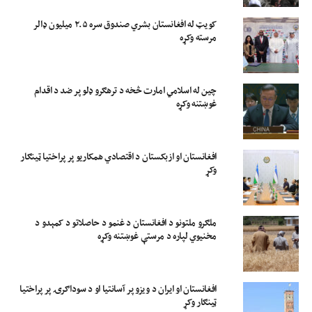
کویټ له افغانستان بشري صندوق سره ۲.۵ میلیون ډالر
مرسته وکړه
چین له اسلامي امارت څخه د ترهګرو ډلو پر ضد د اقدام
غوښتنه وکړه
افغانستان او ازبکستان د اقتصادي همکاریو پر پراختیا ټینګار
وکړ
ملګرو ملتونو د افغانستان د غنمو د حاصلاتو د کمېدو د
مخنیوي لپاره د مرستې غوښتنه وکړه
افغانستان او ایران د ویزو پر آسانتیا او د سوداګرۍ پر پراختیا
ټینګار وکړ