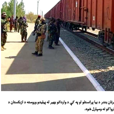
تان بندر د بیا پرانستلو او
په کې
د وارداتو بهیر له پیلیدو وروسته
د ازبکستان د