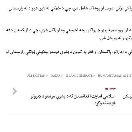
اکي توکي، درمل او پوښاک شامل دي، چې د ځمکې له لارې هېواد ته رارسیدلي
د او نورو سیمه ییزو چارواکو برخه اخیستې وه او ټاکل شوې، چې د ازبکستان دغه
رکزونو ته ووېشل شي.
 د اماراتو، پاکستان او قطر په ګډون د بشري مرستو بېلابېلې ټولګې رارسېدلي او
UZBEKISTAN
QATAR
ISLAMIC EMIRATE
HUMANITARIAN ASSIS
UP NEXT
لینکن
اسلامي امارت افغانستان ته د بشري مرستو د ډېرولو
غوښتنه وکړه