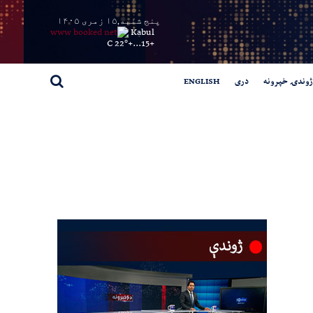
پنج شنبه,۱۵ زمری ۱۴۰۵
Kabul
22° C
+
15...
+
ژوندۍ خپرونه
دری
ENGLISH