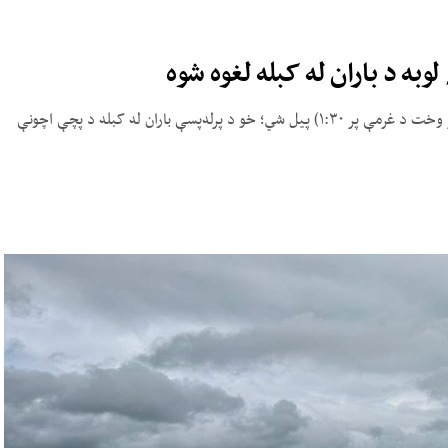
وبه د باران له کبله لغوه شوه
ټاکل شوې، چې لوبه د سیمې پر وخت د سهار پر ۱۰:۴۵ (د کابل پر وخت د غرمې پر ۱:۳۰) پیل شي؛ خو د پرله‌پسې باران له کبله د پچې اچونې