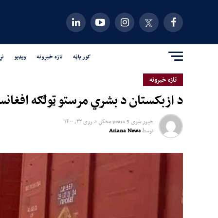
کور پاڼه
تازه خبرونه
ویډیو
نړ
تازه خبرونه
د ازبکستان د بشري مرستو ټولګه افغانس
خپور شوی
5 years مخکي
د
وږی ۲۳, ۱۴۰۰
توسط
Ariana News