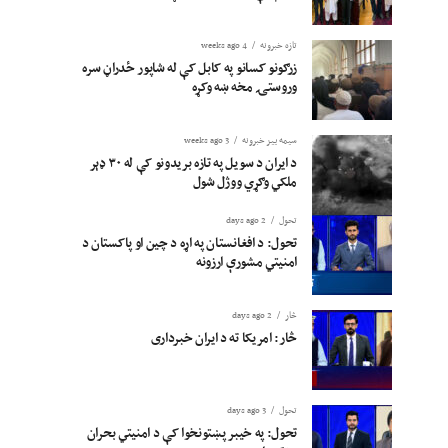
تازه خبرونه
4 weeks ago
زرګونو کسانو په کابل کې له شاپور ځدراڼ سره
وروستۍ مخه ښه وکړه
سیمه ییز خبرونه
3 weeks ago
د ایران د سویل په تازه بریدونو کې له ۳۰ ډېر
ملکي وګړي ووژل شول
تحول
2 days ago
تحول: د افغانستان په اړه د چین او پاکستان د
امنیتي مشورې ارزونه
څار
2 days ago
څار: امریکا ته د ایران خبرداری
تحول
3 days ago
تحول: په خیبر پښتونخوا کې د امنیتي بحران