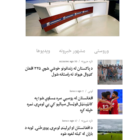
وروستی
مشهور خبرونه
ویدیوها
تازه خبرونه
50 minutes ago
د پاکستان له زندانونو خوشې شوي ۳۲۵ افغان
کډوال هېواد ته راستانه شول
لوبی
2 hours ago
افغانستان له روسیې سره مساوي شو؛ په
کانټیننټل فوټسال سیالیو کې یې لومړۍ نمره
خپله کړه
تازه خبرونه
17 hours ago
د افغانستان او ایرلینډ لومړۍ یوورځنۍ لوبه د
باران له کبله لغوه شوه