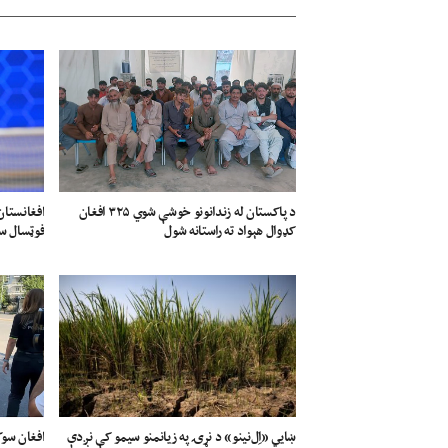
د پاکستان له زندانونو خوشې شوي ۳۲۵ افغان
افغانستان
کډوال هېواد ته راستانه شول
فوټسال سی
افغان سو
ښايي «اِل‌نینو» د نړۍ په زیانمنو سیمو کې نږدې