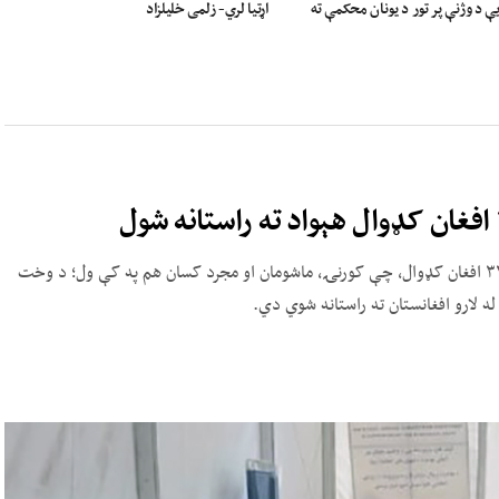
 د وژنې پر تور د یونان محکمې ته
اړتیا لري- زلمی خلیلزاد
دې وزارت په خپره شوې خبرپاڼه کې ویلي: په روانه اوونۍ کې ۳۲۵ افغان کډوال، چې کورنۍ، ماشومان او مجرد کسان هم په کې ول؛ د وخت
ه لارو افغانستان ته راستانه شوي دي.