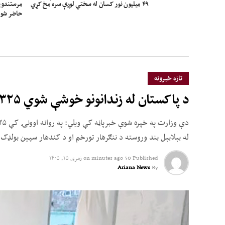
مرستندویې
۴۹ میلیون نور کسان له سختې لوږې سره مخ کړي
حاضر شو
تازه خبرونه
د پاکستان له زندانونو خوشې شوي ۳۲۵ افغان کډوال هېواد ته راستانه شول
له بېلابېل بند وروسته د ننګرهار تورخم او د کندهار سپین بولډک ل
Published
50 minutes ago
on
زمری ۱۵, ۱۴۰۵
Ariana News
By