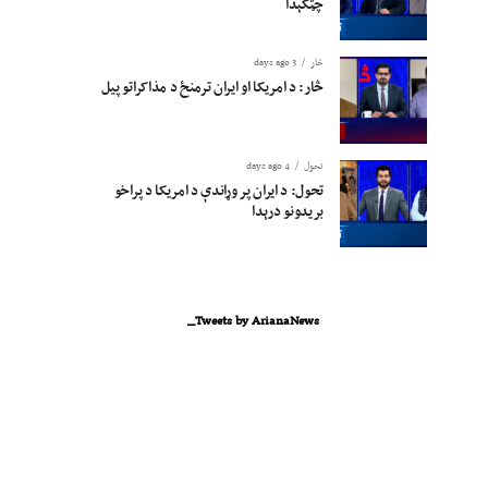
چټکېدا
څار
3 days ago
څار: د امریکا او ایران ترمنځ د مذاکراتو پیل
تحول
4 days ago
تحول: د ایران پر وړاندې د امریکا د پراخو
بریدونو درېدا
Tweets by ArianaNews_