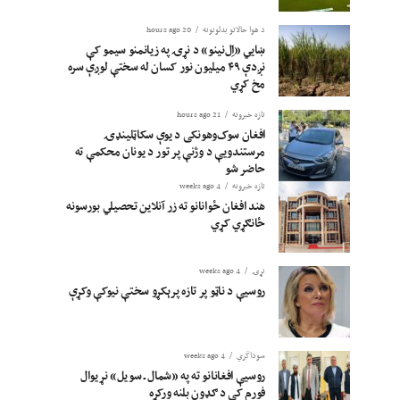
د هوا حالاتو بدلونونه
20 hours ago
ښايي «اِل‌نینو» د نړۍ په زیانمنو سیمو کې
نږدې ۴۹ میلیون نور کسان له سختې لوږې سره
مخ کړي
تازه خبرونه
21 hours ago
افغان سوک‌وهونکی د یوې سکاټلینډۍ
مرستندویې د وژنې پر تور د یونان محکمې ته
حاضر شو
تازه خبرونه
4 weeks ago
هند افغان ځوانانو ته زر آنلاین تحصیلي بورسونه
ځانګړي کړي
نړۍ
4 weeks ago
روسیې د ناټو پر تازه پرېکړو سختې نیوکې وکړې
سوداگري
4 weeks ago
روسیې افغانانو ته په «شمال ـ سویل» نړیوال
فورم کې د ګډون بلنه ورکړه