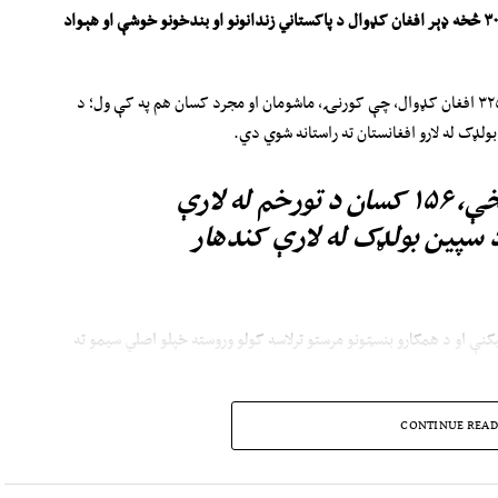
۳
څخه ډېر افغان کډوال
د
پاکستاني زندانونو او
بند‌خونو
خوشې
او
هېواد
دې وزارت په خپره شوې خبرپاڼه کې ویلي: په روانه اوونۍ کې ۳۲۵ افغان کډوال، چې کورنۍ، ماشومان او مجرد کسان هم په کې ول؛ د
ولډک له لارو افغانستان ته راستانه شوي دي.
د یاد وزارت د څرګندونو له مخې، ۱۵۶ کسان د تورخم له لارې
ولایت ته او ۱۶۹ نور د سپین بولډک له لارې کندهار
یکنې او د همکارو بنسټونو مرستو ترلاسه کولو وروسته خپلو اصلي سیمو ته
 قانوني استوګنې د اسنادو د نه‌لرلو یا د کډوالۍ اړوند ستونزو له کبله
CONTINUE READ