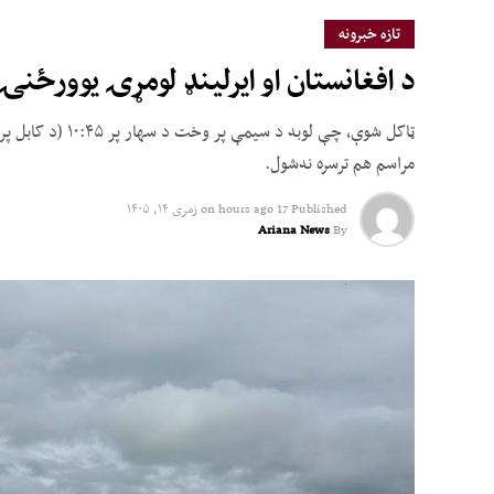
تازه خبرونه
د افغانستان او ایرلینډ لومړۍ یوورځنۍ ل
مراسم هم ترسره نه‌شول.
Published
17 hours ago
on
زمری ۱۴, ۱۴۰۵
Ariana News
By