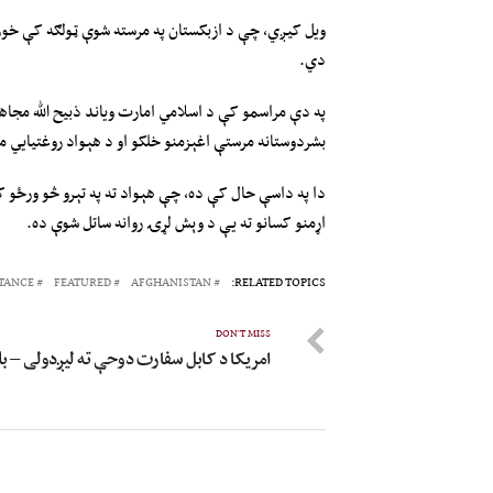
ویل کیږي، چې د ازبکستان په مرسته شوې ټولګه کې خور
دي.
په دې مراسمو کې د اسلامي امارت ویاند ذبیح الله مجاه
بشردوستانه مرستې اغېزمنو خلکو او د هېواد روغتیایي م
دا په داسې حال کې ده، چې هېواد ته په تېرو څو ورځو کې
اړمنو کسانو ته یې د وېش لړۍ روانه ساتل شوې ده.
TANCE
FEATURED
AFGHANISTAN
RELATED TOPICS:
DON'T MISS
امریکا د کابل سفارت دوحې ته لیږدولی – ب