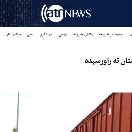
ۍ
سیمه ییز خبرونه
ولایتي خبرونه
برنامې
سوداگري
لوبی
ستاسو نظر
تان ته راورسېده