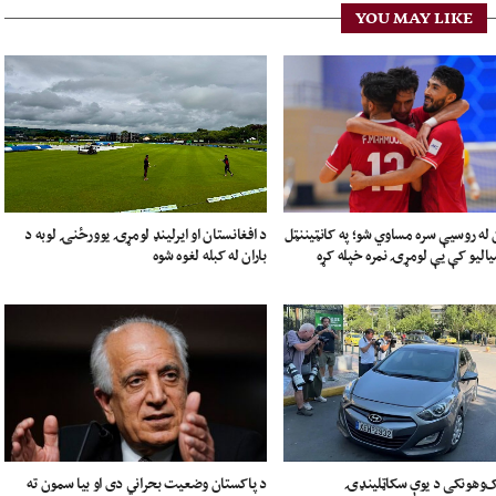
YOU MAY LIKE
 له روسیې سره مساوي شو؛ په کانټیننټل
د افغانستان او ایرلینډ لومړۍ یوورځنۍ لوبه د
الیو کې یې لومړۍ نمره خپله کړه
باران له کبله لغوه شوه
ک‌وهونکی د یوې سکاټلینډۍ
د پاکستان وضعیت بحراني دی او بیا سمون ته