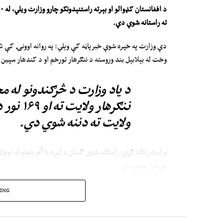
د افغانستان کډوالو او بېرته راستنېدونکو چارو وزارت وي
ل
ي، له
۰۰
ته راستانه شوي دي
.
وخت له بېلابېل بند وروسته د ننګرهار تورخم او د کندهار سپین ب
ننګرهار 
ولایت ته دننه شوي دي.
وزارت زیاته کړې، راستانه شوي کسان د لېږد د آمریتونو له نوم‌ل
لېږدول شوي دي.
له څو وروستیو میاشتو راپدېخوا په پاکستان کې ګڼ افغان کډوال د
ING
نیول شوي او وروسته افغانستان ته راستانه کړ شوي دي.